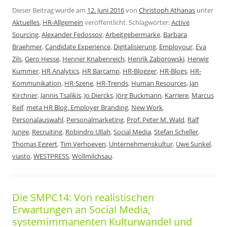
Dieser Beitrag wurde am
12. Juni 2016
von
Christoph Athanas
unter
Aktuelles
,
HR-Allgemein
veröffentlicht. Schlagwörter:
Active
Sourcing
,
Alexander Fedossov
,
Arbeitgebermarke
,
Barbara
Braehmer
,
Candidate Experience
,
Digitalisierung
,
Employour
,
Eva
Zils
,
Gero Hesse
,
Henner Knabenreich
,
Henrik Zaborowski
,
Herwig
Kummer
,
HR Analytics
,
HR Barcamp
,
HR-Blogger
,
HR-Blogs
,
HR-
Kommunikation
,
HR-Szene
,
HR-Trends
,
Human Resources
,
Jan
Kirchner
,
Jannis Tsalikis
,
Jo Diercks
,
Jörg Buckmann
,
Karriere
,
Marcus
Reif
,
meta HR Blog. Employer Branding
,
New Work
,
Personalauswahl
,
Personalmarketing
,
Prof. Peter M. Wald
,
Ralf
Junge
,
Recruiting
,
Robindro Ullah
,
Social Media
,
Stefan Scheller
,
Thomas Eggert
,
Tim Verhoeven
,
Unternehmenskultur
,
Uwe Sunkel
,
viasto
,
WESTPRESS
,
Wollmilchsau
.
Die SMPC14: Von realistischen
Erwartungen an Social Media,
systemimmanenten Kulturwandel und