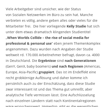
Viele Arbeitgeber sind unsicher, wie der Status
von Sozialen Netzwerken im Büro zu sein hat. Manche
verbieten es völlig, andere geben alles oder vieles für die
Mitarbeiter frei. Die hier vorliegende
Kelly Studie
hat sich
unter dem etwas dramatisch klingenden Studientitel
„
When Worlds Collide – the rise of social media for
professional & personal use
“ eben jenem Themenkomplex
angenommen. Dazu wurden nach Angaben der Studie
weltweit rd. 170.000 Arbeitnehmer befragt, davon ca. 4000
in Deutschland. Die
Ergebnisse
sind
nach Generationen
(GenY, GenX, baby boomers)
und nach Regionen
(Americas,
Europe, Asia-Pacific)
gruppiert
. Das ist im Endeffekt eine
recht grobkörnige Auflösung und daher komme ich
persönlich auch zu der Einschätzung, dass diese Studie
zwar interessant ist und das Thema gut umreißt, aber
analytische Tiefe vermissen lässt. Eine Aufschlüsselung
nach einzelnen Ländern statt nach Kontinentalregionen
wäre wünschenswert. Immerhin, gibt es die wesentlichen