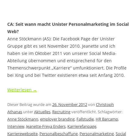
CA: Seit wann macht Unister Personalmarketing im Social
Web?
Anne Stöckmann (AS): Die Facebook Page der Unister
Gruppe gibt es seit November 2010. Jeanette und ich
haben sie im Oktober 2011 von unserer Social Media-
Abteilung übernommen und entsprechend für den
Themenschwerpunkt „Karriere“ umfunktioniert. Die Profile
bei Xing und bei Twitter existieren etwa seit Anfang 2010.
Weiterlesen
→
Dieser Beitrag wurde am
26. November 2012
von
Christoph
Athanas
unter
Aktuelles
,
Recruiting
veröffentlicht. Schlagwörter:
Anne Stöckmann
,
employer branding
,
Fallstudie
,
HR Barcamp
,
Interview
,
Jeanette-Freya Enders
,
Karrierefanpage
,
Karrierewebseite
,
Personalbeschaffung
,
Personalmarketing
,
Social