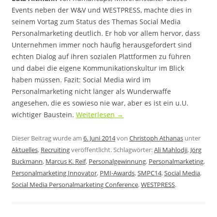
Events neben der W&V und WESTPRESS, machte dies in
seinem Vortag zum Status des Themas Social Media
Personalmarketing deutlich. Er hob vor allem hervor, dass
Unternehmen immer noch häufig herausgefordert sind
echten Dialog auf ihren sozialen Plattformen zu führen
und dabei die eigene Kommunikationskultur im Blick
haben müssen. Fazit: Social Media wird im
Personalmarketing nicht länger als Wunderwaffe
angesehen, die es sowieso nie war, aber es ist ein u.U.
wichtiger Baustein.
Weiterlesen
→
Dieser Beitrag wurde am
6. Juni 2014
von
Christoph Athanas
unter
Aktuelles
,
Recruiting
veröffentlicht. Schlagwörter:
Ali Mahlodji
,
Jörg
Buckmann
,
Marcus K. Reif
,
Personalgewinnung
,
Personalmarketing
,
Personalmarketing Innovator
,
PMI-Awards
,
SMPC14
,
Social Media
,
Social Media Personalmarketing Conference
,
WESTPRESS
.