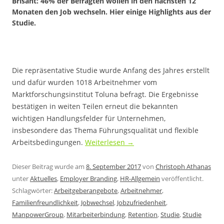
Brisant: 46% der Befragten wollen in den nächsten 12
Monaten den Job wechseln. Hier einige Highlights aus der
Studie.
Die repräsentative Studie wurde Anfang des Jahres erstellt
und dafür wurden 1018 Arbeitnehmer vom
Marktforschungsinstitut Toluna befragt. Die Ergebnisse
bestätigen in weiten Teilen erneut die bekannten
wichtigen Handlungsfelder für Unternehmen,
insbesondere das Thema Führungsqualität und flexible
Arbeitsbedingungen.
Weiterlesen
→
Dieser Beitrag wurde am
8. September 2017
von
Christoph Athanas
unter
Aktuelles
,
Employer Branding
,
HR-Allgemein
veröffentlicht.
Schlagwörter:
Arbeitgeberangebote
,
Arbeitnehmer
,
Familienfreundlichkeit
,
Jobwechsel
,
Jobzufriedenheit
,
ManpowerGroup
,
Mitarbeiterbindung
,
Retention
,
Studie
,
Studie