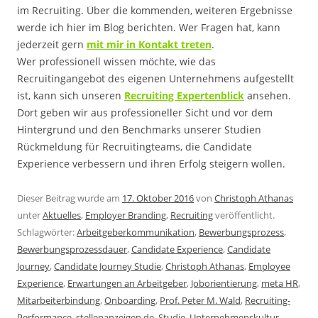
im Recruiting. Über die kommenden, weiteren Ergebnisse
werde ich hier im Blog berichten. Wer Fragen hat, kann
jederzeit gern
mit mir in Kontakt treten
.
Wer professionell wissen möchte, wie das
Recruitingangebot des eigenen Unternehmens aufgestellt
ist, kann sich unseren
Recruiting Expertenblick
ansehen.
Dort geben wir aus professioneller Sicht und vor dem
Hintergrund und den Benchmarks unserer Studien
Rückmeldung für Recruitingteams, die Candidate
Experience verbessern und ihren Erfolg steigern wollen.
Dieser Beitrag wurde am
17. Oktober 2016
von
Christoph Athanas
unter
Aktuelles
,
Employer Branding
,
Recruiting
veröffentlicht.
Schlagwörter:
Arbeitgeberkommunikation
,
Bewerbungsprozess
,
Bewerbungsprozessdauer
,
Candidate Experience
,
Candidate
Journey
,
Candidate Journey Studie
,
Christoph Athanas
,
Employee
Experience
,
Erwartungen an Arbeitgeber
,
Joborientierung
,
meta HR
,
Mitarbeiterbindung
,
Onboarding
,
Prof. Peter M. Wald
,
Recruiting-
Performance
,
stellenanzeigen.de
,
Studie
,
Unternehmenskultur
,