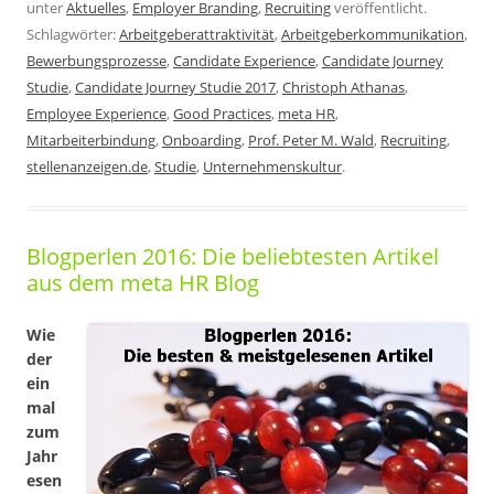
unter
Aktuelles
,
Employer Branding
,
Recruiting
veröffentlicht.
Schlagwörter:
Arbeitgeberattraktivität
,
Arbeitgeberkommunikation
,
Bewerbungsprozesse
,
Candidate Experience
,
Candidate Journey
Studie
,
Candidate Journey Studie 2017
,
Christoph Athanas
,
Employee Experience
,
Good Practices
,
meta HR
,
Mitarbeiterbindung
,
Onboarding
,
Prof. Peter M. Wald
,
Recruiting
,
stellenanzeigen.de
,
Studie
,
Unternehmenskultur
.
Blogperlen 2016: Die beliebtesten Artikel
aus dem meta HR Blog
Wie
der
ein
mal
zum
Jahr
esen