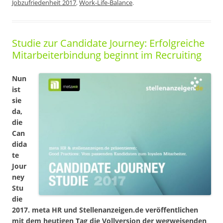
Jobzufriedenheit 2017
,
Work-Life-Balance
.
Studie zur Candidate Journey: Erfolgreiche
Mitarbeiterbindung beginnt im Recruiting
Nun
ist
sie
da,
die
Can
dida
te
Jour
ney
Stu
die
2017. meta HR und Stellenanzeigen.de veröffentlichen
mit dem heutigen Tag die Vollversion der wegweisenden