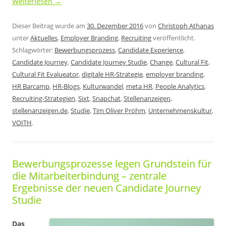
Weiterlesen
→
Dieser Beitrag wurde am
30. Dezember 2016
von
Christoph Athanas
unter
Aktuelles
,
Employer Branding
,
Recruiting
veröffentlicht.
Schlagwörter:
Bewerbungsprozess
,
Candidate Experience
,
Candidate Journey
,
Candidate Journey Studie
,
Change
,
Cultural Fit
,
Cultural Fit Evalueator
,
digitale HR-Strategie
,
employer branding
,
HR Barcamp
,
HR-Blogs
,
Kulturwandel
,
meta HR
,
People Analytics
,
Recruiting-Strategien
,
Sixt
,
Snapchat
,
Stellenanzeigen
,
stellenanzeigen.de
,
Studie
,
Tim Oliver Pröhm
,
Unternehmenskultur
,
VOITH
.
Bewerbungsprozesse legen Grundstein für
die Mitarbeiterbindung – zentrale
Ergebnisse der neuen Candidate Journey
Studie
Das