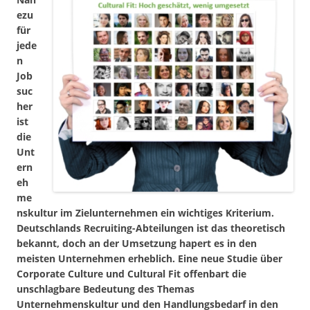
ezu
für
jede
n
Job
suc
her
ist
die
Unt
ern
eh
me
nskultur im Zielunternehmen ein wichtiges Kriterium.
Deutschlands Recruiting-Abteilungen ist das theoretisch
bekannt, doch an der Umsetzung hapert es in den
meisten Unternehmen erheblich. Eine neue Studie über
Corporate Culture und Cultural Fit offenbart die
unschlagbare Bedeutung des Themas
Unternehmenskultur und den Handlungsbedarf in den