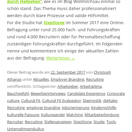
durch Hellsehen“
, wie es im Blog Wollmilchsau einmal so
schön stand. Das Thema muss daher professionalisiert
werden durch klare Prozesse und valide Hilfsmittel.
Für die Studie hat
StepStone
im Sommer 2017 eine Online-
Befragung unter rund 25.000 Fach- und Führungskräften
und rund 4.000 Recruitern oder für Personalbeschaffung
zuständigen Führungskräften durchgeführt. Im Folgenden
nenne und kommentiere ich einige der aktuellen Zahlen
aus der Befragung:
Weiterlesen
→
Dieser Beitrag wurde am
22. September 2017
von
Christoph
Athanas
unter
Aktuelles
,
Employer Branding
,
Recruiting
veröffentlicht. Schlagwörter:
Arbeitgeber
,
Arbeitsklima
,
Bauchgefühl
,
Bewerberinterviews
,
Candidate Experience
,
Corporate
culture
,
Cultural Fit
,
Cultural Fit Evalueator
,
Diagnostik
,
digitales
Recruiting
,
employer branding
,
Joborientierung
,
Kindernothilfe
,
kulturelle Passung
,
Kulturwandel
,
Matching
,
Mitarbeiterbindung
,
Recruiter
,
Recruiting
,
Stellenanzeigen
,
StepStone
,
Studie
,
Tools
,
Unternehmenskultur
.