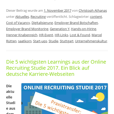
Dieser Beitrag wurde am
1. November 2017
von
Christoph Athanas
unter
Aktuelles
,
Recruiting
veröffentlicht. Schlagwörter:
content
,
Cost of Vacancy
,
Digitalisierung
,
Employer Brand Botschaften
,
Employer Brand Monitoring
,
Generation Y
,
Hands-on-Hiring
,
Henner Knabenreich
,
HR-Event
,
HR-Links
,
Lost & Found
,
Marcel
Rütten
,
saatkorn
,
Start-ups
,
Studie
,
Stuttgart
,
Unternehmenskultur
.
Die 5 wichtigsten Learnings aus der Online
Recruiting Studie 2017. Ein Blick auf
deutsche Karriere-Webseiten
Die
aktu
elle
Studi
e aus
dem