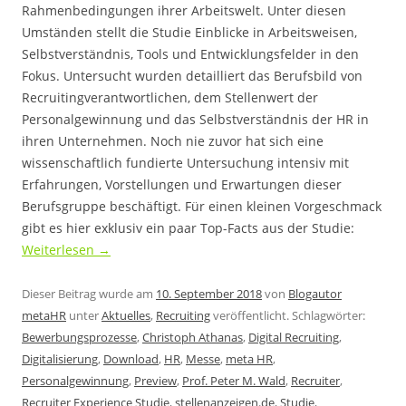
Rahmenbedingungen ihrer Arbeitswelt. Unter diesen
Umständen stellt die Studie Einblicke in Arbeitsweisen,
Selbstverständnis, Tools und Entwicklungsfelder in den
Fokus. Untersucht wurden detailliert das Berufsbild von
Recruitingverantwortlichen, dem Stellenwert der
Personalgewinnung und das Selbstverständnis der HR in
ihren Unternehmen. Noch nie zuvor hat sich eine
wissenschaftlich fundierte Untersuchung intensiv mit
Erfahrungen, Vorstellungen und Erwartungen dieser
Berufsgruppe beschäftigt. Für einen kleinen Vorgeschmack
gibt es hier exklusiv ein paar Top-Facts aus der Studie:
Weiterlesen
→
Dieser Beitrag wurde am
10. September 2018
von
Blogautor
metaHR
unter
Aktuelles
,
Recruiting
veröffentlicht. Schlagwörter:
Bewerbungsprozesse
,
Christoph Athanas
,
Digital Recruiting
,
Digitalisierung
,
Download
,
HR
,
Messe
,
meta HR
,
Personalgewinnung
,
Preview
,
Prof. Peter M. Wald
,
Recruiter
,
Recruiter Experience Studie
,
stellenanzeigen.de
,
Studie
,