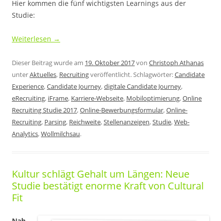
Hier kommen die fünf wichtigsten Learnings aus der
Studie:
Weiterlesen
→
Dieser Beitrag wurde am
19. Oktober 2017
von
Christoph Athanas
unter
Aktuelles
,
Recruiting
veröffentlicht. Schlagwörter:
Candidate
Experience
,
Candidate Journey
,
digitale Candidate Journey
,
eRecruiting
,
iFrame
,
Karriere-Webseite
,
Mobiloptimierung
,
Online
Recruiting Studie 2017
,
Online-Bewerbungsformular
,
Online-
Recruiting
,
Parsing
,
Reichweite
,
Stellenanzeigen
,
Studie
,
Web-
Analytics
,
Wollmilchsau
.
Kultur schlägt Gehalt um Längen: Neue
Studie bestätigt enorme Kraft von Cultural
Fit
Nah