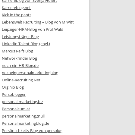
Karriereblog von Svenja Hofert
Karriereblog.net
Kick in the pants
Lebenswelt Recruiting – Blog von M.Witt
Leipziger-HRM-Blog von Prof.Wald
Leistungsträger-Blog
LinkedIn Talent Blog (engl.)
Marcus Reifs Blog
Networkfinder Blog
noch-ein-HR-Blog.de
nocheinpersonalmarketingblog
Online-Recruiting.Net
Orginio Blog
Persoblogger
personal-marketing.biz
Personaleum.at
personalmarketing2null
Personalmarketingblog.de
Persönlichkeits-Blog von persolog