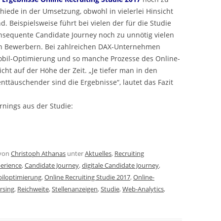
hiede in der Umsetzung, obwohl in vielerlei Hinsicht
. Beispielsweise führt bei vielen der für die Studie
onsequente Candidate Journey noch zu unnötig vielen
n Bewerbern. Bei zahlreichen DAX-Unternehmen
 Mobil-Optimierung und so manche Prozesse des Online-
t auf der Höhe der Zeit. „Je tiefer man in den
ttäuschender sind die Ergebnisse“, lautet das Fazit
rnings aus der Studie:
von
Christoph Athanas
unter
Aktuelles
,
Recruiting
erience
,
Candidate Journey
,
digitale Candidate Journey
,
iloptimierung
,
Online Recruiting Studie 2017
,
Online-
rsing
,
Reichweite
,
Stellenanzeigen
,
Studie
,
Web-Analytics
,