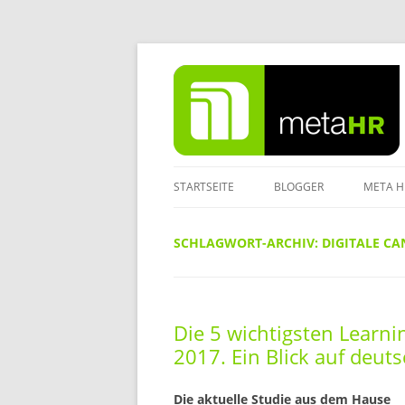
Zum
Inhalt
springen
STARTSEITE
BLOGGER
META H
IMPRE
SCHLAGWORT-ARCHIV:
DIGITALE CA
DATEN
Die 5 wichtigsten Learni
2017. Ein Blick auf deut
Die aktuelle Studie aus dem Hause