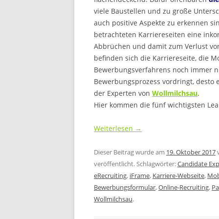
viele Baustellen und zu große Untersc
auch positive Aspekte zu erkennen sind
betrachteten Karriereseiten eine ink
Abbrüchen und damit zum Verlust vo
befinden sich die Karriereseite, die
Bewerbungsverfahrens noch immer nich
Bewerbungsprozess vordringt, desto en
der Experten von
Wollmilchsau
.
Hier kommen die fünf wichtigsten Lea
Weiterlesen
→
Dieser Beitrag wurde am
19. Oktober 2017
veröffentlicht. Schlagwörter:
Candidate Exp
eRecruiting
,
iFrame
,
Karriere-Webseite
,
Mob
Bewerbungsformular
,
Online-Recruiting
,
Pa
Wollmilchsau
.