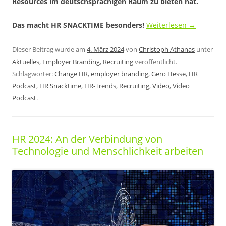
Resources im deutschsprachigen Raum zu bieten hat.
Das macht HR SNACKTIME besonders!
Weiterlesen
→
Dieser Beitrag wurde am
4. März 2024
von
Christoph Athanas
unter
Aktuelles
,
Employer Branding
,
Recruiting
veröffentlicht.
Schlagwörter:
Change HR
,
employer branding
,
Gero Hesse
,
HR
Podcast
,
HR Snacktime
,
HR-Trends
,
Recruiting
,
Video
,
Video
Podcast
.
HR 2024: An der Verbindung von
Technologie und Menschlichkeit arbeiten