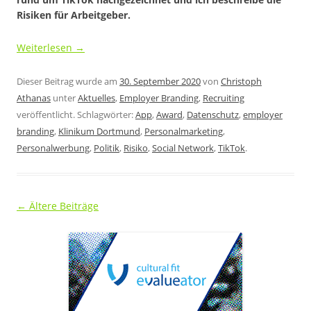
Risiken für Arbeitgeber.
Weiterlesen
→
Dieser Beitrag wurde am
30. September 2020
von
Christoph
Athanas
unter
Aktuelles
,
Employer Branding
,
Recruiting
veröffentlicht. Schlagwörter:
App
,
Award
,
Datenschutz
,
employer
branding
,
Klinikum Dortmund
,
Personalmarketing
,
Personalwerbung
,
Politik
,
Risiko
,
Social Network
,
TikTok
.
Beitragsnavigation
←
Ältere Beiträge