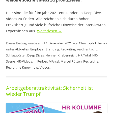
weitere solche Videos zu produzieren.
Hier sind die fünf im Jahr 2021 entstandenen Deep Dive-
Videos zu finden. Alle zeichnen sich durch hohen
Praxisbezug und viele hilfreiche Hinweise der interviewten
Expert/innen aus.
Weiterlesen
→
Dieser Beitrag wurde am
17. Dezember 2021
von
Christoph Athanas
unter
Aktuelles
,
Employer Branding
,
Recruiting
veröffentlicht.
Schlagwörter:
Deep Dives
,
Henner Knabenreich
,
HR Total
,
HR-
Szene
,
HR-Videos
,
In Ferber
,
MArcel
,
Marcel Rütten
,
Recruiting
,
Recruiting Know-how
,
Videos
.
Arbeitgeberattraktivität: Sicherheit ist
wieder Trumpf