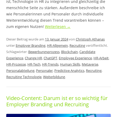
ist, Technologie in HR zu integrieren und gleichzeitig die
menschliche Seite zu stärken. Außerdem beschreibe ich
wie Personalerinnen und Personaler durch individuelle
Weiterentwicklung diesen Trend vorantreiben können –
zum eigenen Nutzen!
Weiterlesen
→
Dieser Beitrag wurde am
13. Januar 2024
von
Christoph Athanas
unter
Employer Branding
,
HR-Allgemein
,
Recruiting
veröffentlicht.
Schlagwörter:
Bewerbungsprozess
,
Blockchain
,
Candidate
Experience
,
Change HR
,
ChatGPT
,
Employee Experience
,
HR-Arbeit
,
HR-Prozesse
,
HR-Tech
,
HR-Trends
,
Human Skills
,
Metaverse
,
Personalabteilung
,
Personaler
,
Predictive Analytics
,
Recruiting
,
Recruiting Technologie
,
Weiterbildung
.
Video-Content: Darum ist er so wichtig für
Employer Branding und Recruiting