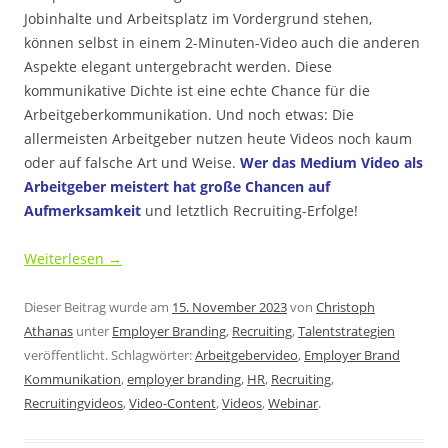
Jobinhalte und Arbeitsplatz im Vordergrund stehen,
können selbst in einem 2-Minuten-Video auch die anderen
Aspekte elegant untergebracht werden. Diese
kommunikative Dichte ist eine echte Chance für die
Arbeitgeberkommunikation. Und noch etwas: Die
allermeisten Arbeitgeber nutzen heute Videos noch kaum
oder auf falsche Art und Weise.
Wer das Medium Video als
Arbeitgeber meistert hat große Chancen auf
Aufmerksamkeit
und letztlich Recruiting-Erfolge!
Weiterlesen
→
Dieser Beitrag wurde am
15. November 2023
von
Christoph
Athanas
unter
Employer Branding
,
Recruiting
,
Talentstrategien
veröffentlicht. Schlagwörter:
Arbeitgebervideo
,
Employer Brand
Kommunikation
,
employer branding
,
HR
,
Recruiting
,
Recruitingvideos
,
Video-Content
,
Videos
,
Webinar
.