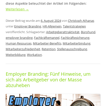
diese Aspekte beleuchtet der Artikel im Folgenden:
Weiterlesen
→
Dieser Beitrag wurde am
6. August 2024
von
Christoph Athanas
unter
Employer Branding
,
HR-Allgemein
,
Talentstrategien
veröffentlicht. Schlagwörter:
Arbeitgeberattraktivität
,
Bürohund
,
employer branding
,
Fachkräftemangel
,
Fachkräftesicherung
,
Human Resources
,
Mitarbeiter-Benefits
,
Mitarbeiterbindung
,
Mitarbeiterzufriedenheit
,
Retention
,
Stellenausschreibung
,
Weiterbildung
,
Workation
.
Employer Branding: Fünf Hinweise, um
sich als Arbeitgeber von der Masse
abzuheben