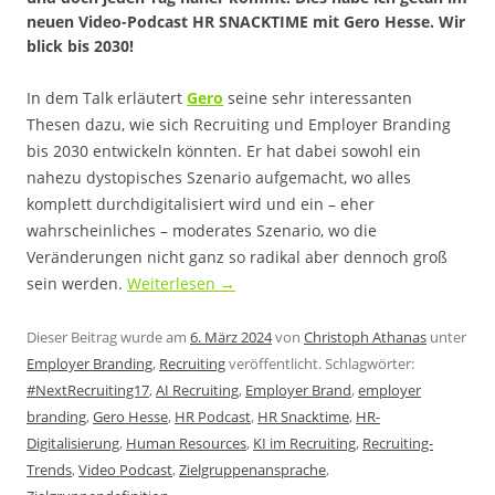
neuen Video-Podcast HR SNACKTIME mit Gero Hesse. Wir
blick bis 2030!
In dem Talk erläutert
Gero
seine sehr interessanten
Thesen dazu, wie sich Recruiting und Employer Branding
bis 2030 entwickeln könnten. Er hat dabei sowohl ein
nahezu dystopisches Szenario aufgemacht, wo alles
komplett durchdigitalisiert wird und ein – eher
wahrscheinliches – moderates Szenario, wo die
Veränderungen nicht ganz so radikal aber dennoch groß
sein werden.
Weiterlesen
→
Dieser Beitrag wurde am
6. März 2024
von
Christoph Athanas
unter
Employer Branding
,
Recruiting
veröffentlicht. Schlagwörter:
#NextRecruiting17
,
AI Recruiting
,
Employer Brand
,
employer
branding
,
Gero Hesse
,
HR Podcast
,
HR Snacktime
,
HR-
Digitalisierung
,
Human Resources
,
KI im Recruiting
,
Recruiting-
Trends
,
Video Podcast
,
Zielgruppenansprache
,