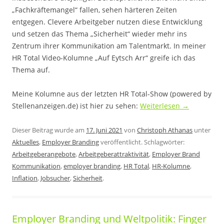
„Fachkräftemangel“ fallen, sehen härteren Zeiten
entgegen. Clevere Arbeitgeber nutzen diese Entwicklung
und setzen das Thema „Sicherheit“ wieder mehr ins
Zentrum ihrer Kommunikation am Talentmarkt. In meiner
HR Total Video-Kolumne „Auf Eytsch Arr“ greife ich das
Thema auf.
Meine Kolumne aus der letzten HR Total-Show (powered by
Stellenanzeigen.de) ist hier zu sehen:
Weiterlesen
→
Dieser Beitrag wurde am
17. Juni 2021
von
Christoph Athanas
unter
Aktuelles
,
Employer Branding
veröffentlicht. Schlagwörter:
Arbeitgeberangebote
,
Arbeitgeberattraktivität
,
Employer Brand
Kommunikation
,
employer branding
,
HR Total
,
HR-Kolumne
,
Inflation
,
Jobsucher
,
Sicherheit
.
Employer Branding und Weltpolitik: Finger