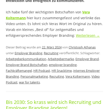
entwickeln und erfolgreich zu kommunizieren.
Ich habe fünf der wichtigsten Botschaften von
Vera
Koltermann
hier kurz zusammengefasst und verlinke das
Video unten. Es lohnt sich Veras Wort im Original zu hören.
Vorab ein kleines „Best of“ für zeitgemäßes und
erfolgversprechendes Employer Branding:
Weiterlesen
→
Dieser Beitrag wurde am
22. März 2024
von
Christoph Athanas
unter
Employer Branding
,
Recruiting
veröffentlicht. Schlagwörter:
Arbeitgeberkommunikation
,
Arbeitgebermarke
,
Employer Brand
,
Employer Brand Botschaften
,
employer branding
,
Fachkräftemangel
,
HR Podcast
,
HR Snacktime
,
internes Employer
Branding
,
Personalmarketing
,
Recruiting
,
Vera Koltermann
,
Video
Podcast
,
war for talents
.
Bis 2030: So krass wird sich Recruiting und
Employer Branding ändern!