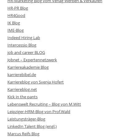
HR-Marketing Blog vom Verlag Werben & Verkaufen
HR-PR Blog
HR4Good
IK Blog
IME-Blog
Indeed Hiring Lab
Intercessio Blog
job and career BLOG
Jobnet – Expertennetzwerk
Karriereakademie Blog
karrierebibel.de
Karriereblog von Svenja Hofert
Karriereblog.net
Kick in the pants
Lebenswelt Recruiting – Blog von M.Witt
Leipziger-HRM-Blog von Prof.Wald
Leistungsträger-Blog
LinkedIn Talent Blog (engl.)
Marcus Reifs Blog