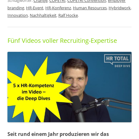
Schlagwörter:
Change
,
COPETRI
,
COPETRI Convention
,
employer
branding
,
HR-Event
,
HR-Konferenz
,
Human Resources
,
Hybridwork
,
Innovation
,
Nachhaltigkeit
,
Ralf Hocke
.
Fünf Videos voller Recruiting-Expertise
Seit rund einem Jahr produzieren wir das