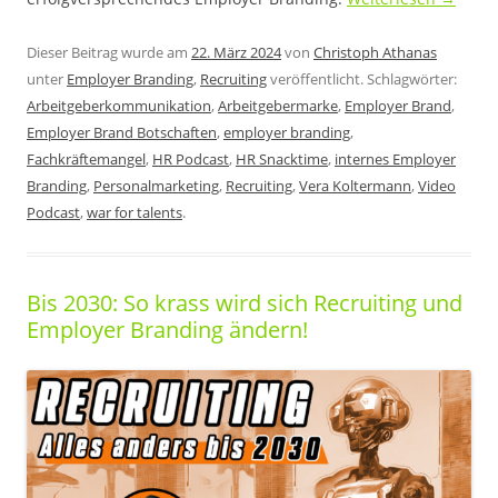
Dieser Beitrag wurde am
22. März 2024
von
Christoph Athanas
unter
Employer Branding
,
Recruiting
veröffentlicht. Schlagwörter:
Arbeitgeberkommunikation
,
Arbeitgebermarke
,
Employer Brand
,
Employer Brand Botschaften
,
employer branding
,
Fachkräftemangel
,
HR Podcast
,
HR Snacktime
,
internes Employer
Branding
,
Personalmarketing
,
Recruiting
,
Vera Koltermann
,
Video
Podcast
,
war for talents
.
Bis 2030: So krass wird sich Recruiting und
Employer Branding ändern!