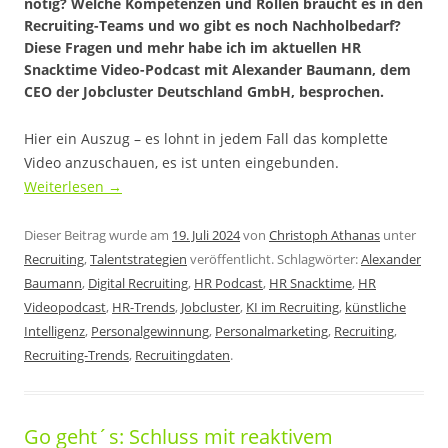
nötig? Welche Kompetenzen und Rollen braucht es in den
Recruiting-Teams und wo gibt es noch Nachholbedarf?
Diese Fragen und mehr habe ich im aktuellen HR
Snacktime Video-Podcast mit Alexander Baumann, dem
CEO der Jobcluster Deutschland GmbH, besprochen.
Hier ein Auszug – es lohnt in jedem Fall das komplette
Video anzuschauen, es ist unten eingebunden.
Weiterlesen
→
Dieser Beitrag wurde am
19. Juli 2024
von
Christoph Athanas
unter
Recruiting
,
Talentstrategien
veröffentlicht. Schlagwörter:
Alexander
Baumann
,
Digital Recruiting
,
HR Podcast
,
HR Snacktime
,
HR
Videopodcast
,
HR-Trends
,
Jobcluster
,
KI im Recruiting
,
künstliche
Intelligenz
,
Personalgewinnung
,
Personalmarketing
,
Recruiting
,
Recruiting-Trends
,
Recruitingdaten
.
Go geht´s: Schluss mit reaktivem