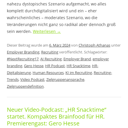
nahezu dystopisches Szenario aufgemacht, wo alles
komplett durchdigitalisiert wird und ein – eher
wahrscheinliches – moderates Szenario, wo die
Veränderungen nicht ganz so radikal aber dennoch groß
sein werden.
Weiterlesen
→
Dieser Beitrag wurde am
6. März 2024
von
Christoph Athanas
unter
Employer Branding
,
Recruiting
veröffentlicht. Schlagwörter:
#NextRecruiting17
,
AI Recruiting
,
Employer Brand
,
employer
branding
,
Gero Hesse
,
HR Podcast
,
HR Snacktime
,
HR-
Digitalisierung
,
Human Resources
,
KI im Recruiting
,
Recruiting-
Trends
,
Video Podcast
,
Zielgruppenansprache
,
Zielgruppendefinition
.
Neuer Video-Podcast: „HR Snacktime“
startet. Kompaktes Brainfood für HR.
Premierengast: Gero Hesse