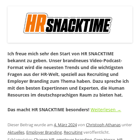
Ich freue mich sehr den Start von HR SNACKTIME
bekannt zu geben. Unser brandneues Video-Podcast-
Format wird die neuesten Trends und die wichtigsten
Fragen aus der HR-Welt, speziell aus Recruiting und
Employer Branding zum Thema haben. Dazu spreche ich
mit den besten Expertinnen und Experten, die Human
Resources im deutschsprachigen Raum zu bieten hat.
Das macht HR SNACKTIME besonders!
Weiterlesen
→
Dieser Beitrag wurde am
4. März 2024
von
Christoph Athanas
unter
Aktuelles
,
Employer Branding
,
Recruiting
veröffentlicht.
Schlagwörter:
Change HR
,
employer branding
,
Gero Hesse
,
HR