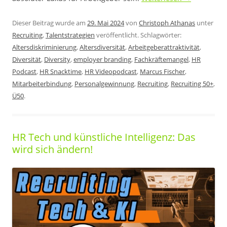
Dieser Beitrag wurde am
29. Mai 2024
von
Christoph Athanas
unter
Recruiting
,
Talentstrategien
veröffentlicht. Schlagwörter:
Altersdiskriminierung
,
Altersdiversität
,
Arbeitgeberattraktivität
,
Diversität
,
Diversity
,
employer branding
,
Fachkräftemangel
,
HR
Podcast
,
HR Snacktime
,
HR Videopodcast
,
Marcus Fischer
,
Mitarbeiterbindung
,
Personalgewinnung
,
Recruiting
,
Recruiting 50+
,
Ü50
.
HR Tech und künstliche Intelligenz: Das
wird sich ändern!