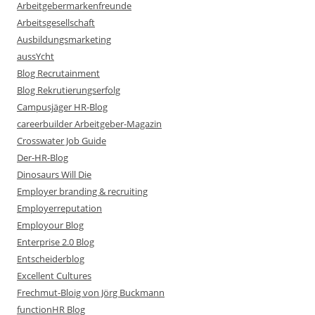
Arbeitgebermarkenfreunde
Arbeitsgesellschaft
Ausbildungsmarketing
aussYcht
Blog Recrutainment
Blog Rekrutierungserfolg
Campusjäger HR-Blog
careerbuilder Arbeitgeber-Magazin
Crosswater Job Guide
Der-HR-Blog
Dinosaurs Will Die
Employer branding & recruiting
Employerreputation
Employour Blog
Enterprise 2.0 Blog
Entscheiderblog
Excellent Cultures
Frechmut-Bloig von Jörg Buckmann
functionHR Blog