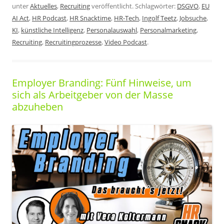
unter
Aktuelles
,
Recruiting
veröffentlicht. Schlagwörter:
DSGVO
,
EU
AI Act
,
HR Podcast
,
HR Snacktime
,
HR-Tech
,
Ingolf Teetz
,
Jobsuche
,
KI
,
künstliche Intelligenz
,
Personalauswahl
,
Personalmarketing
,
Recruiting
,
Recruitingprozesse
,
Video Podcast
.
Employer Branding: Fünf Hinweise, um
sich als Arbeitgeber von der Masse
abzuheben