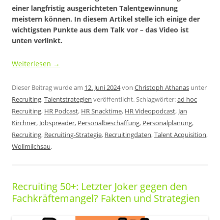
einer langfristig ausgerichteten Talentgewinnung
meistern können. In diesem Artikel stelle ich einige der
wichtigsten Punkte aus dem Talk vor – das Video ist
unten verlinkt.
Weiterlesen
→
Dieser Beitrag wurde am
12. Juni 2024
von
Christoph Athanas
unter
Recruiting
,
Talentstrategien
veröffentlicht. Schlagwörter:
ad hoc
Recruiting
,
HR Podcast
,
HR Snacktime
,
HR Videopodcast
,
Jan
Kirchner
,
Jobspreader
,
Personalbeschaffung
,
Personalplanung
,
Recruiting
,
Recruiting-Strategie
,
Recruitingdaten
,
Talent Acquisition
,
Wollmilchsau
.
Recruiting 50+: Letzter Joker gegen den
Fachkräftemangel? Fakten und Strategien