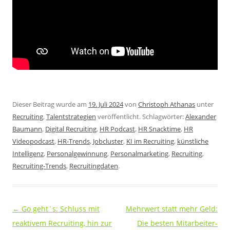
Dieser Beitrag wurde am
19. Juli 2024
von
Christoph Athanas
unter
Recruiting
,
Talentstrategien
veröffentlicht. Schlagwörter:
Alexander
Baumann
,
Digital Recruiting
,
HR Podcast
,
HR Snacktime
,
HR
Videopodcast
,
HR-Trends
,
Jobcluster
,
KI im Recruiting
,
künstliche
Intelligenz
,
Personalgewinnung
,
Personalmarketing
,
Recruiting
,
Recruiting-Trends
,
Recruitingdaten
.
Beitragsnavigation
←
Go geht´s: Schluss mit
Mehrwert statt mehr Geld:
reaktivem Recruiting, hin zur
Die besten Mitarbeiter-