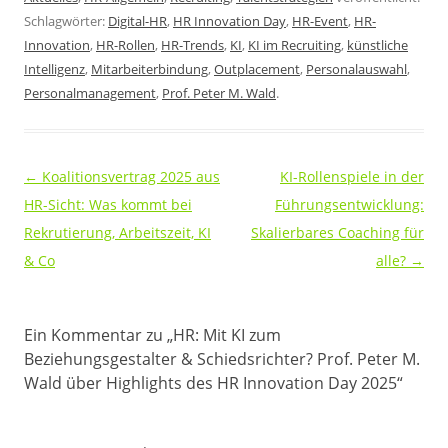
Schlagwörter:
Digital-HR
,
HR Innovation Day
,
HR-Event
,
HR-
Innovation
,
HR-Rollen
,
HR-Trends
,
KI
,
KI im Recruiting
,
künstliche
Intelligenz
,
Mitarbeiterbindung
,
Outplacement
,
Personalauswahl
,
Personalmanagement
,
Prof. Peter M. Wald
.
Beitragsnavigation
←
Koalitionsvertrag 2025 aus
KI-Rollenspiele in der
HR-Sicht: Was kommt bei
Führungsentwicklung:
Rekrutierung, Arbeitszeit, KI
Skalierbares Coaching für
& Co
alle?
→
Ein Kommentar zu „
HR: Mit KI zum
Beziehungsgestalter & Schiedsrichter? Prof. Peter M.
Wald über Highlights des HR Innovation Day 2025
“