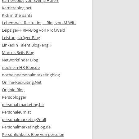
Karriereblog von Svenja Hofert
Karriereblog.net
Kick in the pants
Lebenswelt Recruiting – Blog von M.Witt
Leipziger-HRM-Blog von Prof.Wald
Leistungsträger-Blog
LinkedIn Talent Blog (engl.)
Marcus Reifs Blog
Networkfinder Blog
noch-ein-HR-Blog.de
nocheinpersonalmarketingblog
Online-Recruiting.Net
Orginio Blog
Persoblogger
personal-marketing.biz
Personaleum.at
personalmarketing2null
Personalmarketingblog.de
Persönlichkeits-Blog von persolog