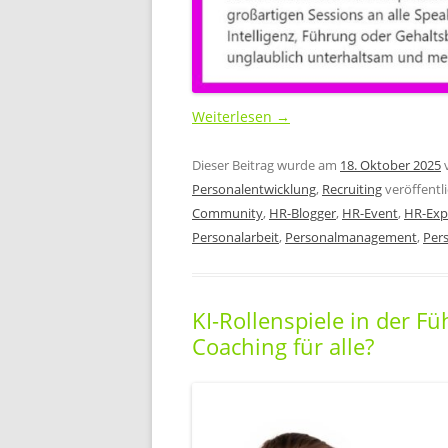
Weiterlesen
→
Dieser Beitrag wurde am
18. Oktober 2025
Personalentwicklung
,
Recruiting
veröffentli
Community
,
HR-Blogger
,
HR-Event
,
HR-Exp
Personalarbeit
,
Personalmanagement
,
Per
KI-Rollenspiele in der F
Coaching für alle?