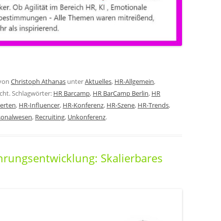
von
Christoph Athanas
unter
Aktuelles
,
HR-Allgemein
,
cht. Schlagwörter:
HR Barcamp
,
HR BarCamp Berlin
,
HR
erten
,
HR-Influencer
,
HR-Konferenz
,
HR-Szene
,
HR-Trends
,
sonalwesen
,
Recruiting
,
Unkonferenz
.
ührungsentwicklung: Skalierbares