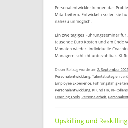
Personalentwickler kennen das Proble
Mitarbeitern. Entwickeln sollen sie h
nahezu unmöglich.
Ein zweitägiges Führungsseminar für
tausende Euro Kosten und am Ende ve
Monaten wieder. Individuelle Coaching
Managern schlicht unbezahlbar. KI-Rol
Dieser Beitrag wurde am
2. September 202
Personalentwicklung
,
Talentstrategien
verö
Employee Experience
,
Führungsfähigkeiten
Personalentwicklung
,
KI und HR
,
KI-Rollens
Learning Tools
,
Personalarbeit
,
Personalen
Upskilling und Reskillin