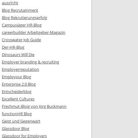
aussYcht
Blog Recrutainment
Blog Rekrutierungserfolg
Campusjäger HR-Blog
careerbuilder Arbeitgeber-Magazin
Crosswater Job Guide
Der-HR-Blog
Dinosaurs Will Die
Employer branding & recruiting
Employerreputation
Employour Blog
Enterprise 2.0 Blog
Entscheiderblog
Excellent Cultures
Frechmut-Bloig von Jörg Buckmann
functionHR Blog
Geist und Gegenwart
Glassdoor Blog
Glassdoor for Employers