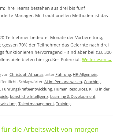
m: Ihre Teams bestehen aus drei bis fünf
underte Manager. Mit traditionellen Methoden ist das
 20 Teilnehmer bedeutet Monate der Vorbereitung,
rgessen 70% der Teilnehmer das Gelernte nach drei
s funktionieren hervorragend – sind aber bei z.B. 300
lenspiele bieten hier großes Potenzial.
Weiterlesen
→
5
von
Christoph Athanas
unter
Führung
,
HR-Allgemein
,
ffentlicht. Schlagwörter:
AI im Personalwesen
,
Coaching
,
,
Führungskräfteentwicklung
,
Human Resources
,
KI
,
KI in der
piele
,
künstliche Intelligenz
,
Learning & Development
,
twicklung
,
Talentmanagement
,
Training
.
g für die Arbeitswelt von morgen