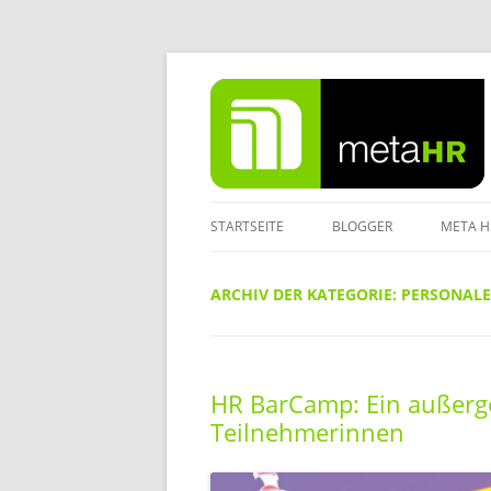
Zum
Inhalt
springen
STARTSEITE
BLOGGER
META H
IMPRE
ARCHIV DER KATEGORIE:
PERSONAL
DATEN
HR BarCamp: Ein außerg
Teilnehmerinnen