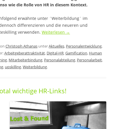
enso wie die Rolle von HR in diesem Kontext.
chfolgend erwähnte unter ´Weiterbildung´ im
r dennoch differenzieren und die neueren und
Reskilling verwenden.
Weiterlesen
→
on
Christoph Athanas
unter
Aktuelles
,
Personalentwicklung
,
er:
Arbeitgeberattraktivität
,
Digital-HR
,
Gamification
,
Human
ning
,
Mitarbeiterbindung
,
Personalabteilung
,
Personalarbeit
,
ing
,
upskilling
,
Weiterbildung
.
otal wichtige HR-Links!