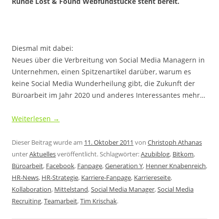
Runde Lost & Found Webfundstücke steht bereit.
Diesmal mit dabei:
Neues über die Verbreitung von Social Media Managern in
Unternehmen, einen Spitzenartikel darüber, warum es
keine Social Media Wunderheilung gibt, die Zukunft der
Büroarbeit im Jahr 2020 und anderes Interessantes mehr…
Weiterlesen
→
Dieser Beitrag wurde am
11. Oktober 2011
von
Christoph Athanas
unter
Aktuelles
veröffentlicht. Schlagwörter:
Azubiblog
,
Bitkom
,
Büroarbeit
,
Facebook
,
Fanpage
,
Generation Y
,
Henner Knabenreich
,
HR-News
,
HR-Strategie
,
Karriere-Fanpage
,
Karriereseite
,
Kollaboration
,
Mittelstand
,
Social Media Manager
,
Social Media
Recruiting
,
Teamarbeit
,
Tim Krischak
.