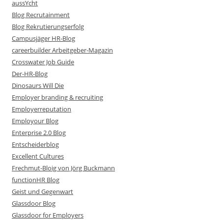
aussYcht
Blog Recrutainment
Blog Rekrutierungserfolg
Campusjäger HR-Blog
careerbuilder Arbeitgeber-Magazin
Crosswater Job Guide
Der-HR-Blog
Dinosaurs Will Die
Employer branding & recruiting
Employerreputation
Employour Blog
Enterprise 2.0 Blog
Entscheiderblog
Excellent Cultures
Frechmut-Bloig von Jörg Buckmann
functionHR Blog
Geist und Gegenwart
Glassdoor Blog
Glassdoor for Employers