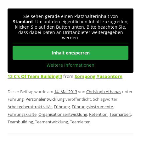
Sie sehen gerade einen Platzhalterinhalt von
Standard
. Um auf den eigentlichen Inhalt zuzugreifen,
klicken Sie auf den Button unten. Bitte beachten Sie,
dass dabei Daten an Drittanbieter weitergegeben
werden.
Inhalt entsperren
Weitere Informationen
12 C’s Of Team Building!!!
from
Sompong Yusoontorn
Dieser Beitrag wurde am
14. Mai 2013
von
Christoph Athanas
unter
Führung
,
Personalentwicklung
veröffentlicht. Schlagwörter:
Arbeitgeberattraktivität
,
Führung
,
Führungsinstrumente
,
Führungskräfte
,
Organisationsentwicklung
,
Retention
,
Teamarbeit
,
Teambuilding
,
Teamentwicklung
,
Teamleiter
.