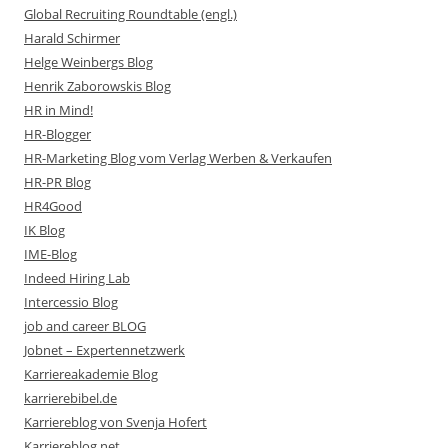
Global Recruiting Roundtable (engl.)
Harald Schirmer
Helge Weinbergs Blog
Henrik Zaborowskis Blog
HR in Mind!
HR-Blogger
HR-Marketing Blog vom Verlag Werben & Verkaufen
HR-PR Blog
HR4Good
IK Blog
IME-Blog
Indeed Hiring Lab
Intercessio Blog
job and career BLOG
Jobnet – Expertennetzwerk
Karriereakademie Blog
karrierebibel.de
Karriereblog von Svenja Hofert
Karriereblog.net