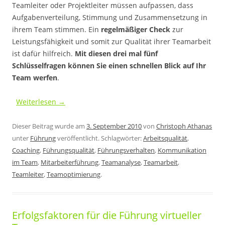
Teamleiter oder Projektleiter müssen aufpassen, dass
Aufgabenverteilung, Stimmung und Zusammensetzung in
ihrem Team stimmen. Ein
regelmäßiger Check
zur
Leistungsfähigkeit und somit zur Qualität ihrer Teamarbeit
ist dafür hilfreich.
Mit diesen drei mal fünf
Schlüsselfragen können Sie einen schnellen Blick auf Ihr
Team werfen
.
Weiterlesen
→
Dieser Beitrag wurde am
3. September 2010
von
Christoph Athanas
unter
Führung
veröffentlicht. Schlagwörter:
Arbeitsqualität
,
Coaching
,
Führungsqualität
,
Führungsverhalten
,
Kommunikation
im Team
,
Mitarbeiterführung
,
Teamanalyse
,
Teamarbeit
,
Teamleiter
,
Teamoptimierung
.
Erfolgsfaktoren für die Führung virtueller