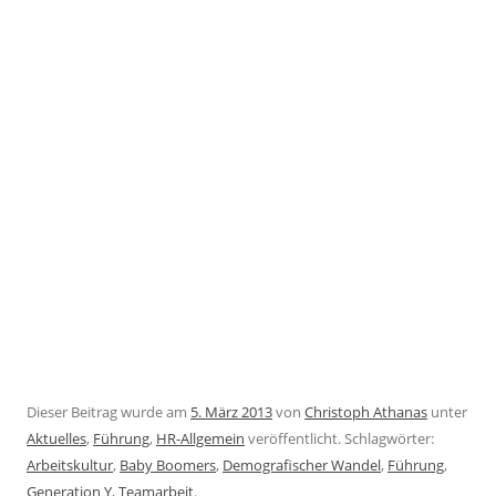
Dieser Beitrag wurde am
5. März 2013
von
Christoph Athanas
unter
Aktuelles
,
Führung
,
HR-Allgemein
veröffentlicht. Schlagwörter:
Arbeitskultur
,
Baby Boomers
,
Demografischer Wandel
,
Führung
,
Generation Y
,
Teamarbeit
.