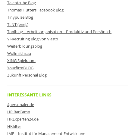
Talentcube Blog
Thomas Hutters Facebook Blog
Tinypulse Blog
TLNT (engl.)
Toolblog – Arbeitsorganisation – Produktiv und Persönlich
Vi-Recruiting Blog von viasto
Weiterbildungsblog
Wollmilchsau
XING Spielraum
YourfirmBLOG
Zukunft Personal Blog
INTERESSANTE LINKS
4personaler.de
HR BarCamp
HRExperten24.de
HRfilter
IME – Institut für Management-Entwicklung