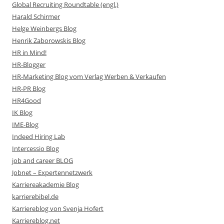
Global Recruiting Roundtable (engl.)
Harald Schirmer
Helge Weinbergs Blog
Henrik Zaborowskis Blog
HR in Mind!
HR-Blogger
HR-Marketing Blog vom Verlag Werben & Verkaufen
HR-PR Blog
HR4Good
IK Blog
IME-Blog
Indeed Hiring Lab
Intercessio Blog
job and career BLOG
Jobnet – Expertennetzwerk
Karriereakademie Blog
karrierebibel.de
Karriereblog von Svenja Hofert
Karriereblog.net