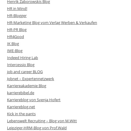
Henrik Zaborowskis Blog
HR in Mind!
HR-Blogger
HR-Marketing Blog vom Verlag Werben & Verkaufen
HR-PR Blog
HR4Good
IK Blog
IME-Blog
Indeed Hiring Lab
Intercessio Blog
job and career BLOG
Jobnet – Expertennetzwerk
Karriereakademie Blog
karrierebibel.de
Karriereblog von Svenja Hofert
Karriereblog.net
Kick in the pants
Lebenswelt Recruiting – Blog von M.Witt
Leipziger-HRM-Blog von Prof.Wald