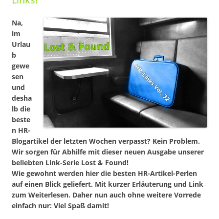
Na,
im
Urlau
b
gewe
sen
und
desha
lb die
beste
n HR-
Blogartikel der letzten Wochen verpasst? Kein Problem.
Wir sorgen für Abhilfe mit dieser neuen Ausgabe unserer
beliebten Link-Serie Lost & Found!
Wie gewohnt werden hier die besten HR-Artikel-Perlen
auf einen Blick geliefert. Mit kurzer Erläuterung und Link
zum Weiterlesen. Daher nun auch ohne weitere Vorrede
einfach nur: Viel Spaß damit!