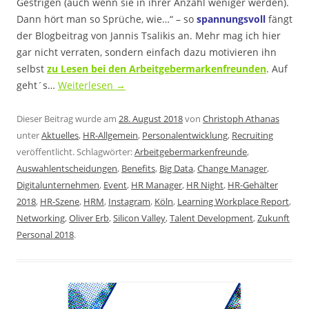
Gestrigen (auch wenn sie in ihrer Anzahl weniger werden).
Dann hört man so Sprüche, wie…“ – so
spannungsvoll
fängt
der Blogbeitrag von Jannis Tsalikis an. Mehr mag ich hier
gar nicht verraten, sondern einfach dazu motivieren ihn
selbst
zu Lesen bei den Arbeitgebermarkenfreunden
. Auf
geht´s…
Weiterlesen
→
Dieser Beitrag wurde am
28. August 2018
von
Christoph Athanas
unter
Aktuelles
,
HR-Allgemein
,
Personalentwicklung
,
Recruiting
veröffentlicht. Schlagwörter:
Arbeitgebermarkenfreunde
,
Auswahlentscheidungen
,
Benefits
,
Big Data
,
Change Manager
,
Digitalunternehmen
,
Event
,
HR Manager
,
HR Night
,
HR-Gehälter
2018
,
HR-Szene
,
HRM
,
Instagram
,
Köln
,
Learning Workplace Report
,
Networking
,
Oliver Erb
,
Silicon Valley
,
Talent Development
,
Zukunft
Personal 2018
.