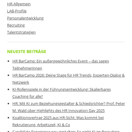
HR-Allgemein
LAB-Profile
Personalentwicklung
Recruiting
Talentstrategien
NEUESTE BEITRÄGE
HR BarCamp: Ein außergewöhnliches Event – das sagen
Teilnehmerinnen
HR BarCamp 2026: Deine Stage für HR Trends, Experten-Dialog &
Netzwerk
KI-Rollenspiele in der Führungsentwicklung: Skalierbares
Coaching für alle?
HR: Mit KI zum Beziehungsgestalter & Schiedsrichter? Prof. Peter
M. Wald über Highlights des HR Innovation Day 2025
Koalitionsvertrag 2025 aus HR-Sicht: Was kommt bei
Rekrutierung, Arbeitszeit, KI & Co
Candidate Experience neu gestalten: So wirkt KI im Recruiting-