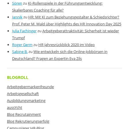
Sören
zu
KI-Rollenspiele in der Führungsentwicklung:
Skalierbares Coaching für alle?
Jannik
zu
HR: Mit KI zum Beziehungsgestalter & Schiedsrichter?
Prof. Peter M. Wald über Highlights des HR Innovation Day 2025
Julia Fachinger
zu
Arbeitgeberattraktivität: Sicherheit ist wieder
Trumpf
Roger Germ
zu
HR Jahresrückblick 2020 im Video
Sabine B.
zu
Wie entwickeln sich die Online-Jobbörsen in
Deutschland? Fragen an Expertin Eva Zils
BLOGROLL
Arbeitgebermarkenfreunde
Arbeitsgesellschaft
Ausbildungsmarketing
aussYcht
Blog Recrutainment
Blog Rekrutierungserfolg
Campusjäger HR-Blog