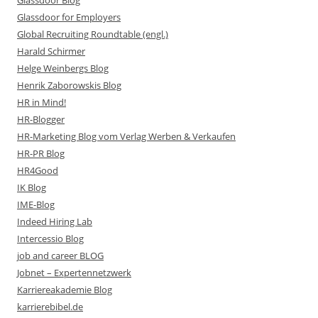
Glassdoor Blog
Glassdoor for Employers
Global Recruiting Roundtable (engl.)
Harald Schirmer
Helge Weinbergs Blog
Henrik Zaborowskis Blog
HR in Mind!
HR-Blogger
HR-Marketing Blog vom Verlag Werben & Verkaufen
HR-PR Blog
HR4Good
IK Blog
IME-Blog
Indeed Hiring Lab
Intercessio Blog
job and career BLOG
Jobnet – Expertennetzwerk
Karriereakademie Blog
karrierebibel.de