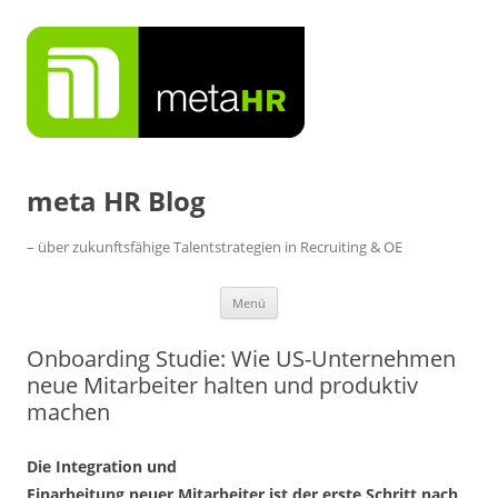
Zum
Inhalt
springen
meta HR Blog
– über zukunftsfähige Talentstrategien in Recruiting & OE
Menü
Onboarding Studie: Wie US-Unternehmen
neue Mitarbeiter halten und produktiv
machen
Die Integration und
Einarbeitung neuer Mitarbeiter ist der erste Schritt nach