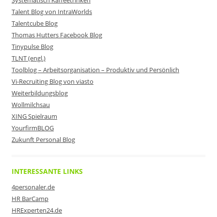
Systematisch Kaffeetrinken
Talent Blog von IntraWorlds
Talentcube Blog
Thomas Hutters Facebook Blog
Tinypulse Blog
TLNT (engl.)
Toolblog – Arbeitsorganisation – Produktiv und Persönlich
Vi-Recruiting Blog von viasto
Weiterbildungsblog
Wollmilchsau
XING Spielraum
YourfirmBLOG
Zukunft Personal Blog
INTERESSANTE LINKS
4personaler.de
HR BarCamp
HRExperten24.de