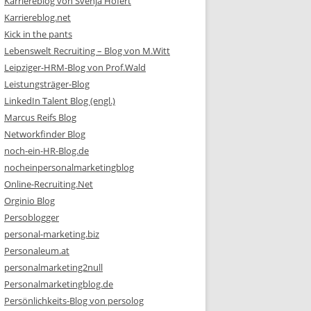
Karriereblog von Svenja Hofert
Karriereblog.net
Kick in the pants
Lebenswelt Recruiting – Blog von M.Witt
Leipziger-HRM-Blog von Prof.Wald
Leistungsträger-Blog
LinkedIn Talent Blog (engl.)
Marcus Reifs Blog
Networkfinder Blog
noch-ein-HR-Blog.de
nocheinpersonalmarketingblog
Online-Recruiting.Net
Orginio Blog
Persoblogger
personal-marketing.biz
Personaleum.at
personalmarketing2null
Personalmarketingblog.de
Persönlichkeits-Blog von persolog