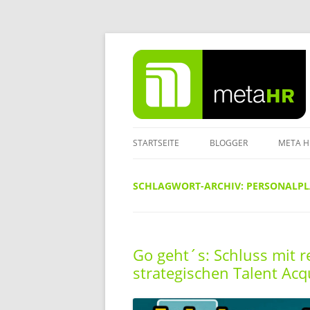
Zum
Inhalt
springen
STARTSEITE
BLOGGER
META H
IMPRE
SCHLAGWORT-ARCHIV:
PERSONALP
DATEN
Go geht´s: Schluss mit r
strategischen Talent Acqu