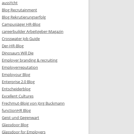
aussYcht
Blog Recrutainment
Blog Rekrutierungserfolg
Campusjäger HR-Blog
careerbuilder Arbeitgeber-Magazin
Crosswater Job Guide
Der-HR-Blog
Dinosaurs Will Die
Employer branding & recruiting
Employerreputation
Employour Blog
Enterprise 2.0 Blog
Entscheiderblog
Excellent Cultures
Frechmut-Bloig von Jörg Buckmann
functionHR Blog
Geist und Gegenwart
Glassdoor Blog
Glassdoor for Employers