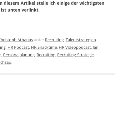
diesem Artikel stelle ich einige der wichtigsten
ist unten verlinkt.
Christoph Athanas
unter
Recruiting
,
Talentstrategien
ing
,
HR Podcast
,
HR Snacktime
,
HR Videopodcast
,
Jan
g
,
Personalplanung
,
Recruiting
,
Recruiting-Strategie
,
lchsau
.