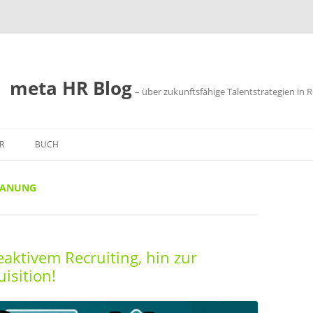
meta HR Blog
– über zukunftsfähige Talentstrategien in R
R
BUCH
SSUM
LANUNG
SCHUTZ
eaktivem Recruiting, hin zur
isition!