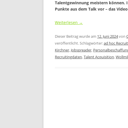
Talentgewinnung meistern können. In 
Punkte aus dem Talk vor – das Video 
Weiterlesen
→
Dieser Beitrag wurde am
12. Juni 2024
von
veröffentlicht. Schlagwörter:
ad hoc Recruit
Kirchner
,
Jobspreader
,
Personalbeschaffun
Recruitingdaten
,
Talent Acquisition
,
Wollmi