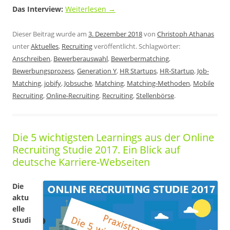
Das Interview:
Weiterlesen
→
Dieser Beitrag wurde am
3. Dezember 2018
von
Christoph Athanas
unter
Aktuelles
,
Recruiting
veröffentlicht. Schlagwörter:
Anschreiben
,
Bewerberauswahl
,
Bewerbermatching
,
Bewerbungsprozess
,
Generation Y
,
HR Startups
,
HR-Startup
,
Job-
Matching
,
jobify
,
Jobsuche
,
Matching
,
Matching-Methoden
,
Mobile
Recruiting
,
Online-Recruiting
,
Recruiting
,
Stellenbörse
.
Die 5 wichtigsten Learnings aus der Online
Recruiting Studie 2017. Ein Blick auf
deutsche Karriere-Webseiten
Die
aktu
elle
Studi