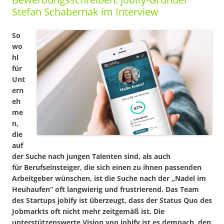
Stefan Schabernak im Interview
So
wo
hl
für
Unt
ern
eh
me
n,
die
auf
der Suche
nach jungen Talenten sind, als auch
für Berufseinsteiger, die sich einen zu ihnen passenden
Arbeitgeber wünschen, ist die Suche nach der „Nadel im
Heuhaufen“ oft langwierig und frustrierend. Das Team
des Startups jobify ist überzeugt, dass der Status Quo des
Jobmarkts oft nicht mehr zeitgemäß ist. Die
unterstützenswerte Vision von jobify ist es demnach, den