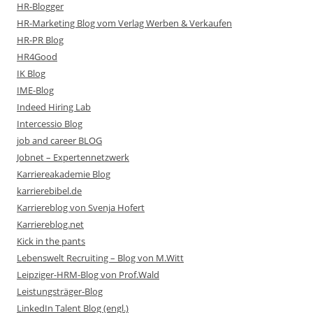
HR-Blogger
HR-Marketing Blog vom Verlag Werben & Verkaufen
HR-PR Blog
HR4Good
IK Blog
IME-Blog
Indeed Hiring Lab
Intercessio Blog
job and career BLOG
Jobnet – Expertennetzwerk
Karriereakademie Blog
karrierebibel.de
Karriereblog von Svenja Hofert
Karriereblog.net
Kick in the pants
Lebenswelt Recruiting – Blog von M.Witt
Leipziger-HRM-Blog von Prof.Wald
Leistungsträger-Blog
LinkedIn Talent Blog (engl.)