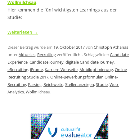
Wollmilchsau
.
Hier kommen die fünf wichtigsten Learnings aus der
Studie:
Weiterlesen
→
Dieser Beitrag wurde am
19. Oktober 2017
von
Christoph Athanas
unter
Aktuelles
,
Recruiting
veröffentlicht. Schlagwörter:
Candidate
Experience
,
Candidate Journey
,
digitale Candidate Journey
,
eRecruiting
,
iFrame
,
Karriere-Webseite
,
Mobiloptimierung
,
Online
Recruiting Studie 2017
,
Online-Bewerbungsformular
,
Online-
Recruiting
,
Parsing
,
Reichweite
,
Stellenanzeigen
,
Studie
,
Web-
Analytics
,
Wollmilchsau
.