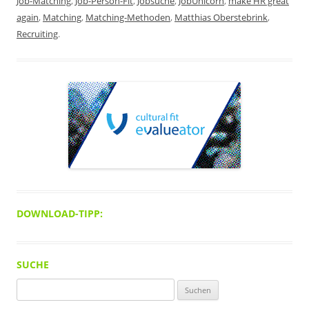
Job-Matching
,
Job-Person-Fit
,
Jobsuche
,
JobUnicorn
,
make HR great
again
,
Matching
,
Matching-Methoden
,
Matthias Oberstebrink
,
Recruiting
.
DOWNLOAD-TIPP:
SUCHE
Suchen
nach: