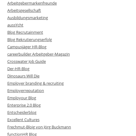
Arbeitgebermarkenfreunde
Arbeitsgesellschaft
Ausbildungsmarketing
aussYcht
Blog Recrutainment
Blog Rekrutierungserfolg
Campusjäger HR-Blog
careerbuilder Arbeitgeber-Magazin
Crosswater Job Guide
Der-HR-Blog
Dinosaurs Will Die
Employer branding & recruiting
Employerreputation
Employour Blog
Enterprise 2.0 Blog
Entscheiderblog
Excellent Cultures
Frechmut-Bloig von Jörg Buckmann
functionHR Blog