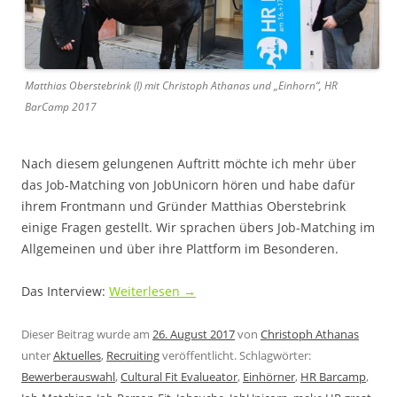
Matthias Oberstebrink (l) mit Christoph Athanas und „Einhorn“, HR
BarCamp 2017
Nach diesem gelungenen Auftritt möchte ich mehr über
das Job-Matching von JobUnicorn hören und habe dafür
ihrem Frontmann und Gründer Matthias Oberstebrink
einige Fragen gestellt. Wir sprachen übers Job-Matching im
Allgemeinen und über ihre Plattform im Besonderen.
Das Interview:
Weiterlesen
→
Dieser Beitrag wurde am
26. August 2017
von
Christoph Athanas
unter
Aktuelles
,
Recruiting
veröffentlicht. Schlagwörter:
Bewerberauswahl
,
Cultural Fit Evalueator
,
Einhörner
,
HR Barcamp
,