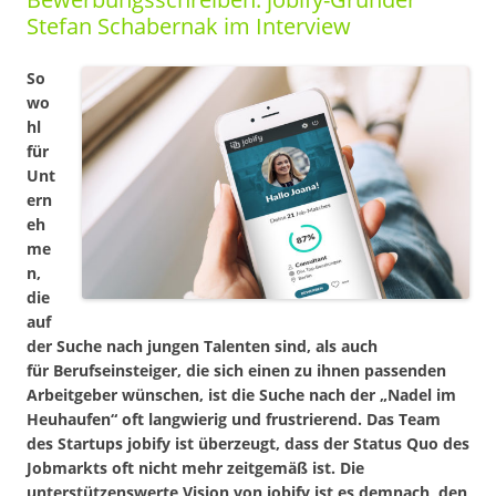
Stefan Schabernak im Interview
So
wo
hl
für
Unt
ern
eh
me
n,
die
auf
der Suche
nach jungen Talenten sind, als auch
für Berufseinsteiger, die sich einen zu ihnen passenden
Arbeitgeber wünschen, ist die Suche nach der „Nadel im
Heuhaufen“ oft langwierig und frustrierend. Das Team
des Startups jobify ist überzeugt, dass der Status Quo des
Jobmarkts oft nicht mehr zeitgemäß ist. Die
unterstützenswerte Vision von jobify ist es demnach, den