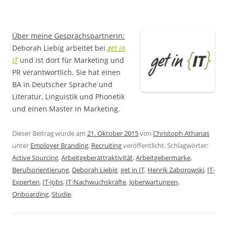
Über meine Gesprächspartnerin:
Deborah Liebig arbeitet bei
get in
IT
und ist dort für Marketing und
PR verantwortlich. Sie hat einen
BA in Deutscher Sprache und
Literatur, Linguistik und Phonetik
und einen Master in Marketing.
Dieser Beitrag wurde am
21. Oktober 2015
von
Christoph Athanas
unter
Employer Branding
,
Recruiting
veröffentlicht. Schlagwörter:
Active Sourcing
,
Arbeitgeberattraktivität
,
Arbeitgebermarke
,
Berufsorientierung
,
Deborah Liebig
,
get in IT
,
Henrik Zaborowski
,
IT-
Experten
,
IT-Jobs
,
IT-Nachwuchskräfte
,
Joberwartungen
,
Onboarding
,
Studie
.