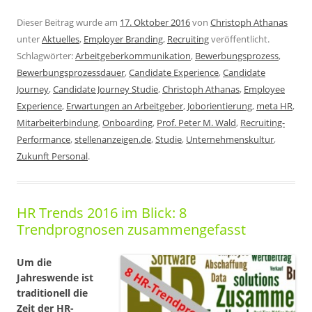
Dieser Beitrag wurde am
17. Oktober 2016
von
Christoph Athanas
unter
Aktuelles
,
Employer Branding
,
Recruiting
veröffentlicht.
Schlagwörter:
Arbeitgeberkommunikation
,
Bewerbungsprozess
,
Bewerbungsprozessdauer
,
Candidate Experience
,
Candidate
Journey
,
Candidate Journey Studie
,
Christoph Athanas
,
Employee
Experience
,
Erwartungen an Arbeitgeber
,
Joborientierung
,
meta HR
,
Mitarbeiterbindung
,
Onboarding
,
Prof. Peter M. Wald
,
Recruiting-
Performance
,
stellenanzeigen.de
,
Studie
,
Unternehmenskultur
,
Zukunft Personal
.
HR Trends 2016 im Blick: 8
Trendprognosen zusammengefasst
Um die
Jahreswende ist
traditionell die
Zeit der HR-