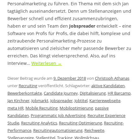
Personalmarketing zu führen. Ein Thema mit dem sich Jan
tagtäglich auseinandersetzt. Denn um Stellenanzeigen und
Bewerber schnell und effizient zusammenzubringen,
haben er und sein Team den
Jobspreader
entwickelt – eine
Software von Profis für Profis, die dabei hilft, komplexe und
zeitraubende Personalmarketing-Prozesse zu
automatisieren und zielsicher mehr passende Bewerber zu
erreichen. Das klingt vielversprechend. Also, auf ins
Interview…
Weiterlesen
→
Dieser Beitrag wurde am
9. Dezember 2018
von
Christoph Athanas
unter
Recruiting
veröffentlicht. Schlagwörter:
aktive Kandidaten
,
Bewerberkontakte
,
Candidate Journey
,
Digitalisierung
,
HR Barcamp
,
Jan Kirchner
,
Jobmarkt
,
Jobspreader
,
Jobtitel
,
Karrierewebseite
,
meta HR
,
Mobile Recruiting
,
Mobiloptimierung
,
passive
Kandidaten
,
Programmatic Job Advertising
,
Recruiter Experience
Studie
,
Recruiting Analytics
,
Recruiting Optimierung
,
Recruiting-
Performance
,
Recruitingautomatisierung
,
Reichweite
,
Stellenanzeige
,
Stellentitel
,
Tracking
,
Wollmilchsau
.