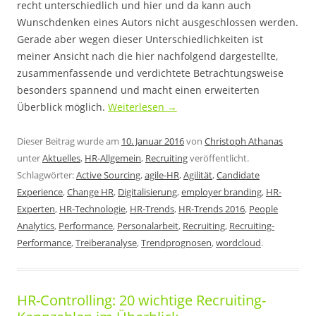
recht unterschiedlich und hier und da kann auch
Wunschdenken eines Autors nicht ausgeschlossen werden.
Gerade aber wegen dieser Unterschiedlichkeiten ist
meiner Ansicht nach die hier nachfolgend dargestellte,
zusammenfassende und verdichtete Betrachtungsweise
besonders spannend und macht einen erweiterten
Überblick möglich.
Weiterlesen
→
Dieser Beitrag wurde am
10. Januar 2016
von
Christoph Athanas
unter
Aktuelles
,
HR-Allgemein
,
Recruiting
veröffentlicht.
Schlagwörter:
Active Sourcing
,
agile-HR
,
Agilität
,
Candidate
Experience
,
Change HR
,
Digitalisierung
,
employer branding
,
HR-
Experten
,
HR-Technologie
,
HR-Trends
,
HR-Trends 2016
,
People
Analytics
,
Performance
,
Personalarbeit
,
Recruiting
,
Recruiting-
Performance
,
Treiberanalyse
,
Trendprognosen
,
wordcloud
.
HR-Controlling: 20 wichtige Recruiting-