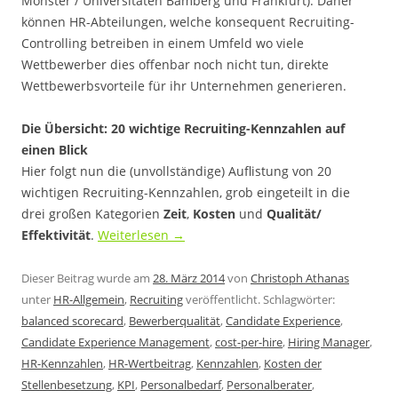
Monster / Universitäten Bamberg und Frankfurt). Daher
können HR-Abteilungen, welche konsequent Recruiting-
Controlling betreiben in einem Umfeld wo viele
Wettbewerber dies offenbar noch nicht tun, direkte
Wettbewerbsvorteile für ihr Unternehmen generieren.
Die Übersicht: 20 wichtige Recruiting-Kennzahlen auf
einen Blick
Hier folgt nun die (unvollständige) Auflistung von 20
wichtigen Recruiting-Kennzahlen, grob eingeteilt in die
drei großen Kategorien
Zeit
,
Kosten
und
Qualität/
Effektivität
.
Weiterlesen
→
Dieser Beitrag wurde am
28. März 2014
von
Christoph Athanas
unter
HR-Allgemein
,
Recruiting
veröffentlicht. Schlagwörter:
balanced scorecard
,
Bewerberqualität
,
Candidate Experience
,
Candidate Experience Management
,
cost-per-hire
,
Hiring Manager
,
HR-Kennzahlen
,
HR-Wertbeitrag
,
Kennzahlen
,
Kosten der
Stellenbesetzung
,
KPI
,
Personalbedarf
,
Personalberater
,