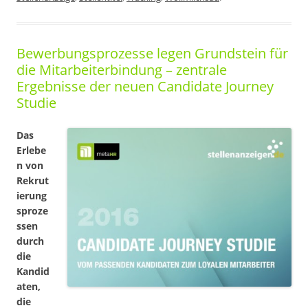
Bewerbungsprozesse legen Grundstein für
die Mitarbeiterbindung – zentrale
Ergebnisse der neuen Candidate Journey
Studie
Das
Erlebe
n von
Rekrut
ierung
sproze
ssen
durch
die
Kandid
aten,
die