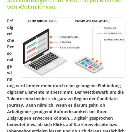
von Wollmilchsau
Erf
olg
rei
che
Per
so
nal
ge
wi
nn
ung wird immer mehr durch eine gelungene Einbindung
digitaler Elemente mitbestimmt. Der Wettbewerb um die
Talente entscheidet sich ganz zu Beginn der Candidate
Journey. Dann nämlich, wenn es darum geht, ob
Arbeitgeber genügend Aufmerksamkeit bei Ihren
Zielgruppen erwecken können. „Digital“ gesprochen
bedeutet dies, ob sich Klicks auf Karrierewebseite bzw.
Jobangebot erzielen lassen und ob sich daraus tatsächlich