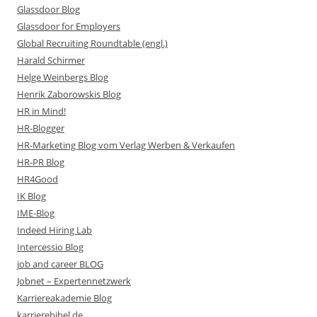
Glassdoor Blog
Glassdoor for Employers
Global Recruiting Roundtable (engl.)
Harald Schirmer
Helge Weinbergs Blog
Henrik Zaborowskis Blog
HR in Mind!
HR-Blogger
HR-Marketing Blog vom Verlag Werben & Verkaufen
HR-PR Blog
HR4Good
IK Blog
IME-Blog
Indeed Hiring Lab
Intercessio Blog
job and career BLOG
Jobnet – Expertennetzwerk
Karriereakademie Blog
karrierebibel.de