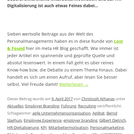
Digitalisierung ist auch etwas Feines dabei…
Sieben wertvolle Beiträge aus der Welt des
Personalmanagements haben es in diese Runde von
Lost
& Found
hier im meta HR Blog geschafft. Wie immer ist
jeder Artikel ein spannende und geprüfte Quelle und
absolut lesenswert. In einem Fall geht es über reines
Know-how bzw. die Debatte zu einem Thema hinaus. Dabei
handelt es sich um einen Aufruf, aber lesen Sie besser
selbst. Viel Freude damit!
Weiterlesen
→
Dieser Beitrag wurde am
9. April 2017
von
Christoph Athanas
unter
Aktuelles
,
Employer Branding
,
Führung
,
Recruiting
veröffentlicht.
Schlagwörter:
agile Unternehmensorganisation
,
Agilität
,
Bernd
Slaghuis
,
Employee Experience
,
employer branding
,
Gilbert Dietrich
,
HR-Digitalisierung
,
KPI
,
Mitarbeitermotivation
,
Personalmarketing
,