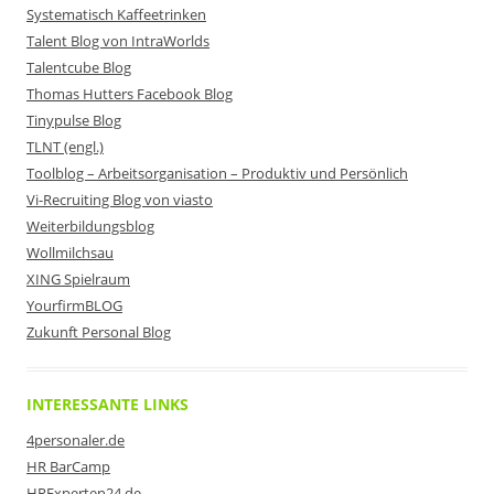
Systematisch Kaffeetrinken
Talent Blog von IntraWorlds
Talentcube Blog
Thomas Hutters Facebook Blog
Tinypulse Blog
TLNT (engl.)
Toolblog – Arbeitsorganisation – Produktiv und Persönlich
Vi-Recruiting Blog von viasto
Weiterbildungsblog
Wollmilchsau
XING Spielraum
YourfirmBLOG
Zukunft Personal Blog
INTERESSANTE LINKS
4personaler.de
HR BarCamp
HRExperten24.de