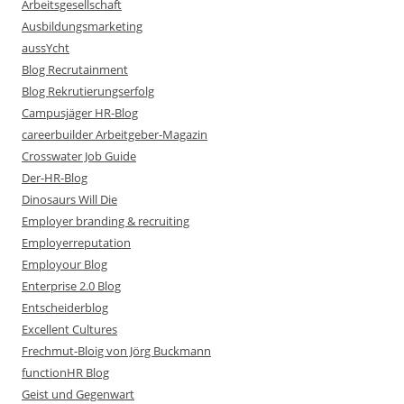
Arbeitsgesellschaft
Ausbildungsmarketing
aussYcht
Blog Recrutainment
Blog Rekrutierungserfolg
Campusjäger HR-Blog
careerbuilder Arbeitgeber-Magazin
Crosswater Job Guide
Der-HR-Blog
Dinosaurs Will Die
Employer branding & recruiting
Employerreputation
Employour Blog
Enterprise 2.0 Blog
Entscheiderblog
Excellent Cultures
Frechmut-Bloig von Jörg Buckmann
functionHR Blog
Geist und Gegenwart