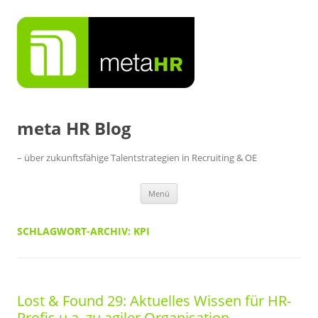
Zum
Inhalt
springen
meta HR Blog
– über zukunftsfähige Talentstrategien in Recruiting & OE
Menü
SCHLAGWORT-ARCHIV:
KPI
Lost & Found 29: Aktuelles Wissen für HR-
Profis u.a. zu agiler Organisation,