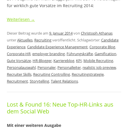
für wirklich gute Vorsätze im Recruiting 2014:
Weiterlesen
→
Dieser Beitrag wurde am
9. Januar 2014
von
Christoph Athanas
unter
Aktuelles
,
Recruiting
veröffentlicht. Schlagwörter:
Candidate
Experience
,
Candidate Experience Management
,
Corporate Blog
,
Corporate-HR
,
employer branding
,
Führungskräfte
,
Gamification
,
Gute Vorsätze
,
HR-Blogger
,
Karriereblog
,
KPI
,
Mobile Recruiting
,
Personalauswahl
,
Personaler
,
Personalleiter
,
realistic job preview
,
Recruiter Skills
,
Recruiting Controlling
,
Recruitingstrategie
,
Recruitment
,
Storytelling
,
Talent Relations
.
Lost & Found 16: Neue Top-HR-Links aus
dem Social Web
Mit einer weiteren Ausgabe