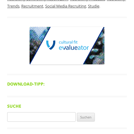
Trends
,
Recruitment
,
Social Media Recruiting
,
Studie
.
DOWNLOAD-TIPP:
SUCHE
Suchen
nach: