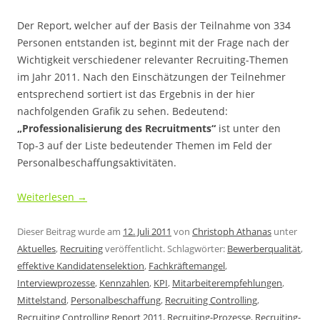
Der Report, welcher auf der Basis der Teilnahme von 334
Personen entstanden ist, beginnt mit der Frage nach der
Wichtigkeit verschiedener relevanter Recruiting-Themen
im Jahr 2011. Nach den Einschätzungen der Teilnehmer
entsprechend sortiert ist das Ergebnis in der hier
nachfolgenden Grafik zu sehen. Bedeutend:
„Professionalisierung des Recruitments“
ist unter den
Top-3 auf der Liste bedeutender Themen im Feld der
Personalbeschaffungsaktivitäten.
Weiterlesen
→
Dieser Beitrag wurde am
12. Juli 2011
von
Christoph Athanas
unter
Aktuelles
,
Recruiting
veröffentlicht. Schlagwörter:
Bewerberqualität
,
effektive Kandidatenselektion
,
Fachkräftemangel
,
Interviewprozesse
,
Kennzahlen
,
KPI
,
Mitarbeiterempfehlungen
,
Mittelstand
,
Personalbeschaffung
,
Recruiting Controlling
,
Recruiting Controlling Report 2011
,
Recruiting-Prozesse
,
Recruiting-