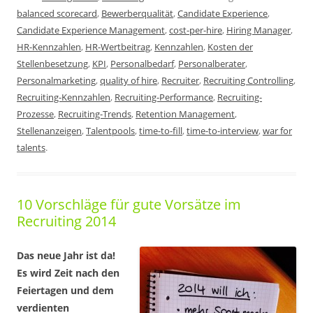
balanced scorecard
,
Bewerberqualität
,
Candidate Experience
,
Candidate Experience Management
,
cost-per-hire
,
Hiring Manager
,
HR-Kennzahlen
,
HR-Wertbeitrag
,
Kennzahlen
,
Kosten der
Stellenbesetzung
,
KPI
,
Personalbedarf
,
Personalberater
,
Personalmarketing
,
quality of hire
,
Recruiter
,
Recruiting Controlling
,
Recruiting-Kennzahlen
,
Recruiting-Performance
,
Recruiting-
Prozesse
,
Recruiting-Trends
,
Retention Management
,
Stellenanzeigen
,
Talentpools
,
time-to-fill
,
time-to-interview
,
war for
talents
.
10 Vorschläge für gute Vorsätze im
Recruiting 2014
Das neue Jahr ist da!
Es wird Zeit nach den
Feiertagen und dem
verdienten