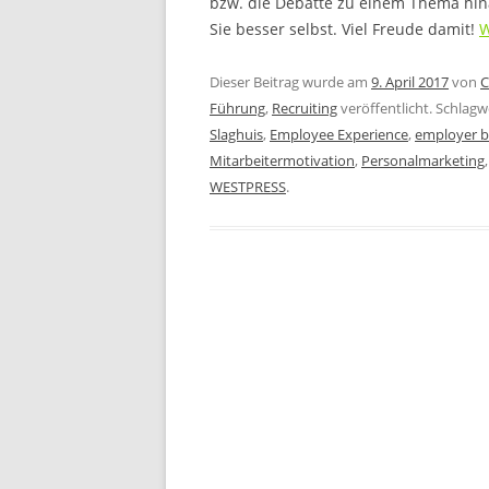
bzw. die Debatte zu einem Thema hina
Sie besser selbst. Viel Freude damit!
W
Dieser Beitrag wurde am
9. April 2017
von
C
Führung
,
Recruiting
veröffentlicht. Schlagw
Slaghuis
,
Employee Experience
,
employer b
Mitarbeitermotivation
,
Personalmarketing
WESTPRESS
.