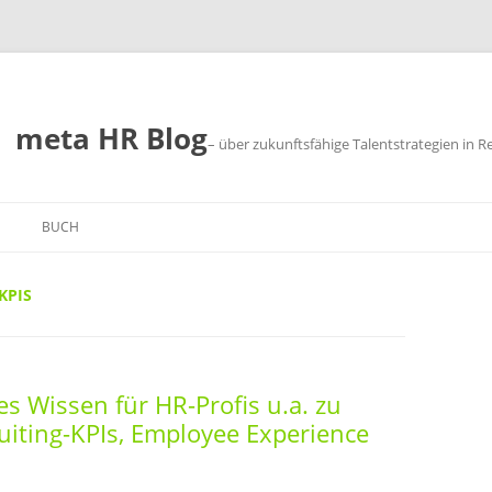
meta HR Blog
– über zukunftsfähige Talentstrategien in R
BUCH
SUM
KPIS
CHUTZ
es Wissen für HR-Profis u.a. zu
ruiting-KPIs, Employee Experience