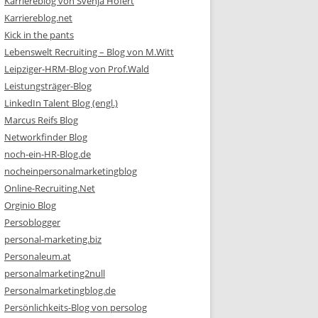
Karriereblog von Svenja Hofert
Karriereblog.net
Kick in the pants
Lebenswelt Recruiting – Blog von M.Witt
Leipziger-HRM-Blog von Prof.Wald
Leistungsträger-Blog
LinkedIn Talent Blog (engl.)
Marcus Reifs Blog
Networkfinder Blog
noch-ein-HR-Blog.de
nocheinpersonalmarketingblog
Online-Recruiting.Net
Orginio Blog
Persoblogger
personal-marketing.biz
Personaleum.at
personalmarketing2null
Personalmarketingblog.de
Persönlichkeits-Blog von persolog