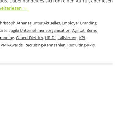
us. Dabei handelt es sich um einen Aufruf, aber lesen
eiterlesen
→
hristoph Athanas
unter
Aktuelles
,
Employer Branding
,
örter:
agile Unternehmensorganisation
,
Agilität
,
Bernd
randing
,
Gilbert Dietrich
,
HR-Digitalisierung
,
KPI
,
,
PMI-Awards
,
Recruiting-Kennzahlen
,
Recruiting-KPIs
,