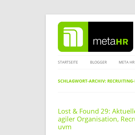
Zum
Inhalt
springen
STARTSEITE
BLOGGER
META HR
IMPRES
SCHLAGWORT-ARCHIV:
RECRUITING-
DATENS
Lost & Found 29: Aktuell
agiler Organisation, Rec
uvm