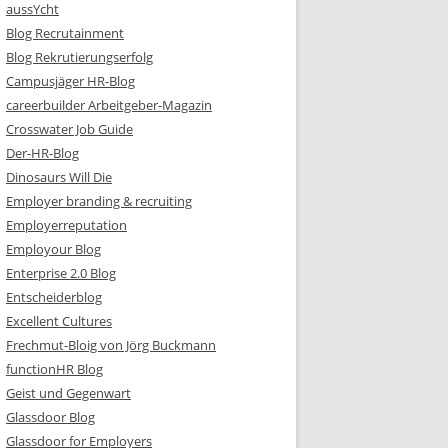
aussYcht
Blog Recrutainment
Blog Rekrutierungserfolg
Campusjäger HR-Blog
careerbuilder Arbeitgeber-Magazin
Crosswater Job Guide
Der-HR-Blog
Dinosaurs Will Die
Employer branding & recruiting
Employerreputation
Employour Blog
Enterprise 2.0 Blog
Entscheiderblog
Excellent Cultures
Frechmut-Bloig von Jörg Buckmann
functionHR Blog
Geist und Gegenwart
Glassdoor Blog
Glassdoor for Employers