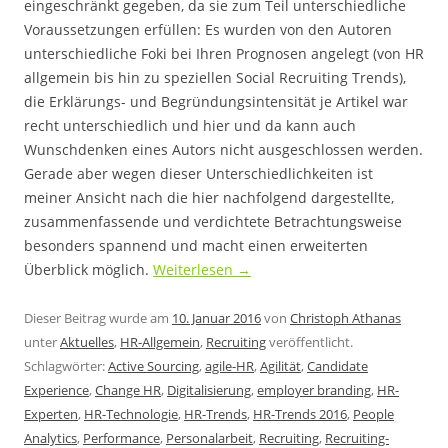
eingeschränkt gegeben, da sie zum Teil unterschiedliche
Voraussetzungen erfüllen: Es wurden von den Autoren
unterschiedliche Foki bei Ihren Prognosen angelegt (von HR
allgemein bis hin zu speziellen Social Recruiting Trends),
die Erklärungs- und Begründungsintensität je Artikel war
recht unterschiedlich und hier und da kann auch
Wunschdenken eines Autors nicht ausgeschlossen werden.
Gerade aber wegen dieser Unterschiedlichkeiten ist
meiner Ansicht nach die hier nachfolgend dargestellte,
zusammenfassende und verdichtete Betrachtungsweise
besonders spannend und macht einen erweiterten
Überblick möglich.
Weiterlesen
→
Dieser Beitrag wurde am
10. Januar 2016
von
Christoph Athanas
unter
Aktuelles
,
HR-Allgemein
,
Recruiting
veröffentlicht.
Schlagwörter:
Active Sourcing
,
agile-HR
,
Agilität
,
Candidate
Experience
,
Change HR
,
Digitalisierung
,
employer branding
,
HR-
Experten
,
HR-Technologie
,
HR-Trends
,
HR-Trends 2016
,
People
Analytics
,
Performance
,
Personalarbeit
,
Recruiting
,
Recruiting-