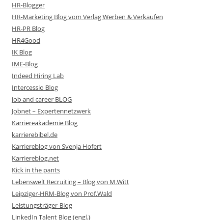
HR-Blogger
HR-Marketing Blog vom Verlag Werben & Verkaufen
HR-PR Blog
HR4Good
IK Blog
IME-Blog
Indeed Hiring Lab
Intercessio Blog
job and career BLOG
Jobnet – Expertennetzwerk
Karriereakademie Blog
karrierebibel.de
Karriereblog von Svenja Hofert
Karriereblog.net
Kick in the pants
Lebenswelt Recruiting – Blog von M.Witt
Leipziger-HRM-Blog von Prof.Wald
Leistungsträger-Blog
LinkedIn Talent Blog (engl.)