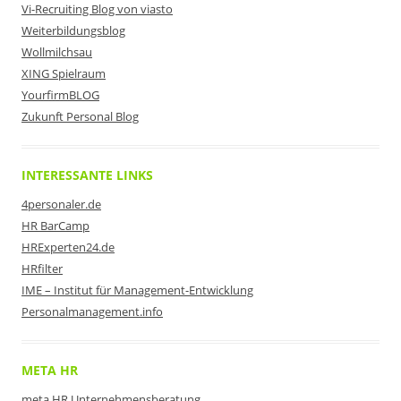
Vi-Recruiting Blog von viasto
Weiterbildungsblog
Wollmilchsau
XING Spielraum
YourfirmBLOG
Zukunft Personal Blog
INTERESSANTE LINKS
4personaler.de
HR BarCamp
HRExperten24.de
HRfilter
IME – Institut für Management-Entwicklung
Personalmanagement.info
META HR
meta HR Unternehmensberatung