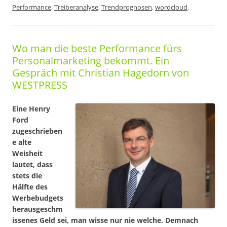
Performance
,
Treiberanalyse
,
Trendprognosen
,
wordcloud
.
Wo man die beste Performance fürs
Personalmarketing bekommt. Ein
Gespräch mit Christian Hagedorn von
WESTPRESS
Eine Henry
Ford
zugeschrieben
e alte
Weisheit
lautet, dass
stets die
Hälfte des
Werbebudgets
herausgeschm
issenes Geld sei, man wisse nur nie welche. Demnach