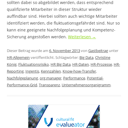
sollten dabei so abgebildet werden, dass entsprechend
qualifizierte Mitarbeiter in dieser Struktur wieder
auffindbar sind. Hierbei sollten auch wichtige Mitarbeiter
identifiziert werden, die fluktuationsgefährdet sind. Nur so
kann eine geeignete Nachfolgeplanung und Kompetenz-
Sicherung angestoßen werden.
Weiterlesen
→
Dieser Beitrag wurde am
6. November 2013
von
Gastbeitrag
unter
HR-Allgemein
veröffentlicht. Schlagwörter:
Big Data
,
Christine
König
,
Fluktuationsrisiko
,
HR Big Data
,
HR-Daten
,
HR-Prozesse
,
HR-
Reporting
,
Ingentis
,
Kennzahlen
,
Know-how-Transfer
,
Nachfolgeplanung
,
org.manager
,
Performance
,
Potential-
Performance-Grid
,
Transparenz
,
Unternehmensorganigramm
.