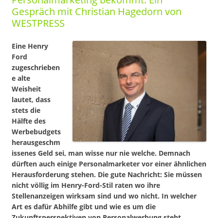
Gespräch mit Christian Hagedorn von
WESTPRESS
Eine Henry
Ford
zugeschrieben
e alte
Weisheit
lautet, dass
stets die
Hälfte des
Werbebudgets
herausgeschm
issenes Geld sei, man wisse nur nie welche. Demnach
dürften auch einige Personalmarketer vor einer ähnlichen
Herausforderung stehen. Die gute Nachricht: Sie müssen
nicht völlig im Henry-Ford-Stil raten wo ihre
Stellenanzeigen wirksam sind und wo nicht. In welcher
Art es dafür Abhilfe gibt und wie es um die
Zukunftsperspektiven von Personalwerbung steht,