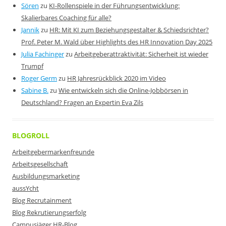
Sören
zu
KI-Rollenspiele in der Führungsentwicklung:
Skalierbares Coaching für alle?
Jannik
zu
HR: Mit KI zum Beziehungsgestalter & Schiedsrichter?
Prof. Peter M. Wald über Highlights des HR Innovation Day 2025
Julia Fachinger
zu
Arbeitgeberattraktivität: Sicherheit ist wieder
Trumpf
Roger Germ
zu
HR Jahresrückblick 2020 im Video
Sabine B.
zu
Wie entwickeln sich die Online-Jobbörsen in
Deutschland? Fragen an Expertin Eva Zils
BLOGROLL
Arbeitgebermarkenfreunde
Arbeitsgesellschaft
Ausbildungsmarketing
aussYcht
Blog Recrutainment
Blog Rekrutierungserfolg
Campusjäger HR-Blog