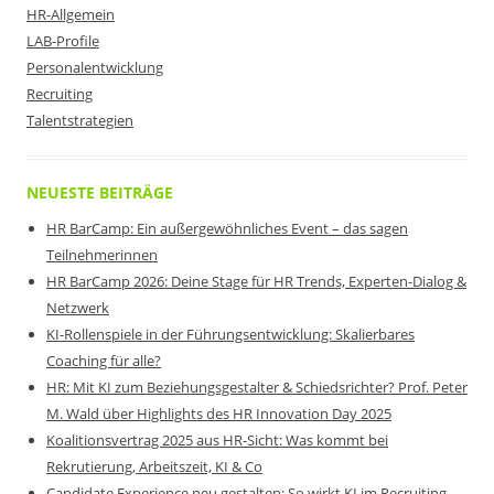
HR-Allgemein
LAB-Profile
Personalentwicklung
Recruiting
Talentstrategien
NEUESTE BEITRÄGE
HR BarCamp: Ein außergewöhnliches Event – das sagen
Teilnehmerinnen
HR BarCamp 2026: Deine Stage für HR Trends, Experten-Dialog &
Netzwerk
KI-Rollenspiele in der Führungsentwicklung: Skalierbares
Coaching für alle?
HR: Mit KI zum Beziehungsgestalter & Schiedsrichter? Prof. Peter
M. Wald über Highlights des HR Innovation Day 2025
Koalitionsvertrag 2025 aus HR-Sicht: Was kommt bei
Rekrutierung, Arbeitszeit, KI & Co
Candidate Experience neu gestalten: So wirkt KI im Recruiting-