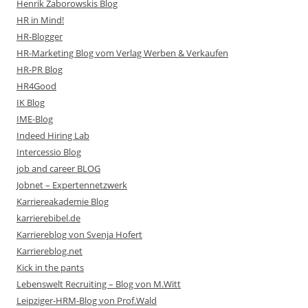
Henrik Zaborowskis Blog
HR in Mind!
HR-Blogger
HR-Marketing Blog vom Verlag Werben & Verkaufen
HR-PR Blog
HR4Good
IK Blog
IME-Blog
Indeed Hiring Lab
Intercessio Blog
job and career BLOG
Jobnet – Expertennetzwerk
Karriereakademie Blog
karrierebibel.de
Karriereblog von Svenja Hofert
Karriereblog.net
Kick in the pants
Lebenswelt Recruiting – Blog von M.Witt
Leipziger-HRM-Blog von Prof.Wald