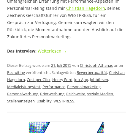
umfangreichen Erfahrung mit Performance-Aspekten im
Personalmarketing stand mir
Christian Hagedorn
, seines
Zeichens Geschäftsführer von WESTPRESS, für ein
Gespräch zur Verfügung. Gemeinsam wagten wir den
Rückblick, die Momentaufnahme und den Ausblick auf die
Zukunft des Personalmarketings.
Das Interview:
Weiterlesen
→
Dieser Beitrag wurde am
21. Juli 2015
von
Christoph Athanas
unter
Recruiting
veröffentlicht. Schlagwörter:
Bewerberqualität
,
Christian
Hagedorn
,
Cost per Click
,
Henry Ford
,
Job-App
,
Jobbörsen
,
Medialeistungstest
,
Performance
,
Personalmarketing
,
Personalwerbung
,
Printwerbung
,
Reichweite
,
soziale Medien
,
Stellenanzeigen
,
Usability
,
WESTPRESS
.