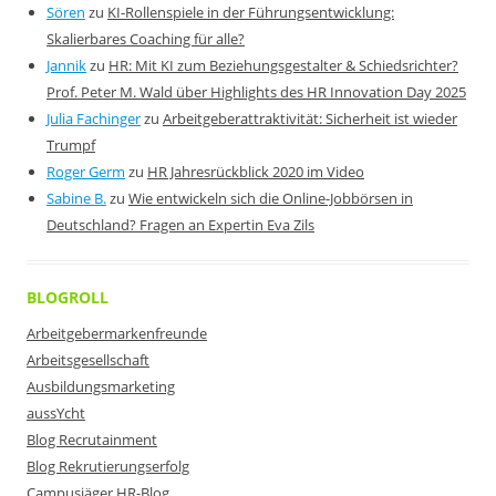
Sören
zu
KI-Rollenspiele in der Führungsentwicklung:
Skalierbares Coaching für alle?
Jannik
zu
HR: Mit KI zum Beziehungsgestalter & Schiedsrichter?
Prof. Peter M. Wald über Highlights des HR Innovation Day 2025
Julia Fachinger
zu
Arbeitgeberattraktivität: Sicherheit ist wieder
Trumpf
Roger Germ
zu
HR Jahresrückblick 2020 im Video
Sabine B.
zu
Wie entwickeln sich die Online-Jobbörsen in
Deutschland? Fragen an Expertin Eva Zils
BLOGROLL
Arbeitgebermarkenfreunde
Arbeitsgesellschaft
Ausbildungsmarketing
aussYcht
Blog Recrutainment
Blog Rekrutierungserfolg
Campusjäger HR-Blog