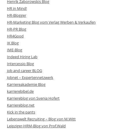
Henrik Zaborowskis Blog
HR in Mind!
HR-Blogger
HR-Marketing Blog vom Verlag Werben & Verkaufen
HR-PR Blog
HR4Good
IK Blog
IME-Blog
Indeed Hiring Lab
Intercessio Blog
job and career BLOG
Jobnet – Expertennetzwerk
Karriereakademie Blog
karrierebibel.de
Karriereblog von Svenja Hofert
Karriereblog.net
Kick in the pants
Lebenswelt Recruiting – Blog von M.Witt
Leipziger-HRM-Blog von Prof.Wald