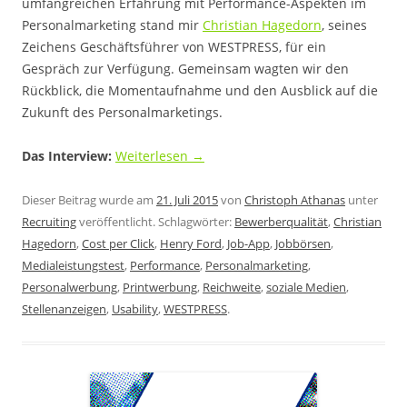
umfangreichen Erfahrung mit Performance-Aspekten im
Personalmarketing stand mir
Christian Hagedorn
, seines
Zeichens Geschäftsführer von WESTPRESS, für ein
Gespräch zur Verfügung. Gemeinsam wagten wir den
Rückblick, die Momentaufnahme und den Ausblick auf die
Zukunft des Personalmarketings.
Das Interview:
Weiterlesen
→
Dieser Beitrag wurde am
21. Juli 2015
von
Christoph Athanas
unter
Recruiting
veröffentlicht. Schlagwörter:
Bewerberqualität
,
Christian
Hagedorn
,
Cost per Click
,
Henry Ford
,
Job-App
,
Jobbörsen
,
Medialeistungstest
,
Performance
,
Personalmarketing
,
Personalwerbung
,
Printwerbung
,
Reichweite
,
soziale Medien
,
Stellenanzeigen
,
Usability
,
WESTPRESS
.