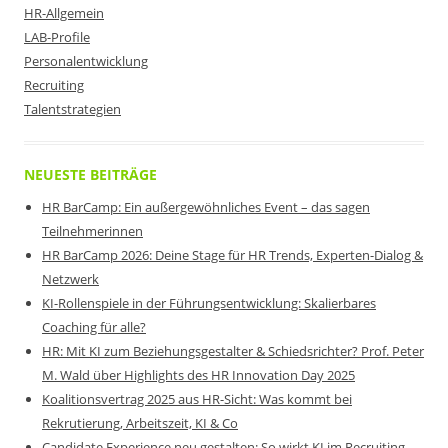
HR-Allgemein
LAB-Profile
Personalentwicklung
Recruiting
Talentstrategien
NEUESTE BEITRÄGE
HR BarCamp: Ein außergewöhnliches Event – das sagen
Teilnehmerinnen
HR BarCamp 2026: Deine Stage für HR Trends, Experten-Dialog &
Netzwerk
KI-Rollenspiele in der Führungsentwicklung: Skalierbares
Coaching für alle?
HR: Mit KI zum Beziehungsgestalter & Schiedsrichter? Prof. Peter
M. Wald über Highlights des HR Innovation Day 2025
Koalitionsvertrag 2025 aus HR-Sicht: Was kommt bei
Rekrutierung, Arbeitszeit, KI & Co
Candidate Experience neu gestalten: So wirkt KI im Recruiting-