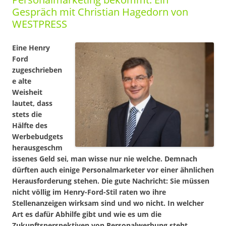
Gespräch mit Christian Hagedorn von
WESTPRESS
Eine Henry
Ford
zugeschrieben
e alte
Weisheit
lautet, dass
stets die
Hälfte des
Werbebudgets
herausgeschm
issenes Geld sei, man wisse nur nie welche. Demnach
dürften auch einige Personalmarketer vor einer ähnlichen
Herausforderung stehen. Die gute Nachricht: Sie müssen
nicht völlig im Henry-Ford-Stil raten wo ihre
Stellenanzeigen wirksam sind und wo nicht. In welcher
Art es dafür Abhilfe gibt und wie es um die
Zukunftsperspektiven von Personalwerbung steht,