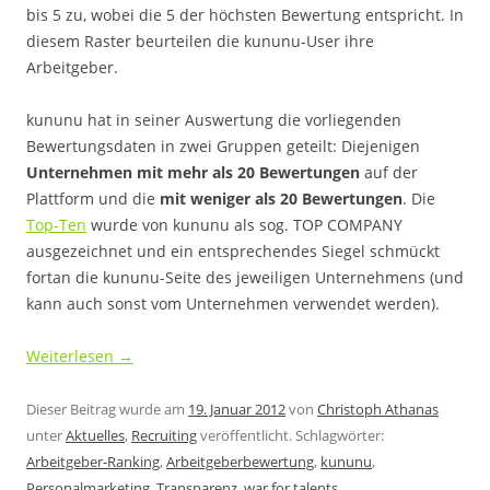
bis 5 zu, wobei die 5 der höchsten Bewertung entspricht. In
diesem Raster beurteilen die kununu-User ihre
Arbeitgeber.
kununu hat in seiner Auswertung die vorliegenden
Bewertungsdaten in zwei Gruppen geteilt: Diejenigen
Unternehmen mit mehr als 20 Bewertungen
auf der
Plattform und die
mit weniger als 20 Bewertungen
. Die
Top-Ten
wurde von kununu als sog. TOP COMPANY
ausgezeichnet und ein entsprechendes Siegel schmückt
fortan die kununu-Seite des jeweiligen Unternehmens (und
kann auch sonst vom Unternehmen verwendet werden).
Weiterlesen
→
Dieser Beitrag wurde am
19. Januar 2012
von
Christoph Athanas
unter
Aktuelles
,
Recruiting
veröffentlicht. Schlagwörter:
Arbeitgeber-Ranking
,
Arbeitgeberbewertung
,
kununu
,
Personalmarketing
,
Transparenz
,
war for talents
.