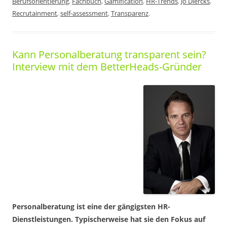
Berufsorientierung
,
Fachbuch
,
Gamification
,
HR-Trends
,
Jo Diercks
,
Recrutainment
,
self-assessment
,
Transparenz
.
Kann Personalberatung transparent sein?
Interview mit dem BetterHeads-Gründer
Personalberatung ist eine der gängigsten HR-
Dienstleistungen. Typischerweise hat sie den Fokus auf