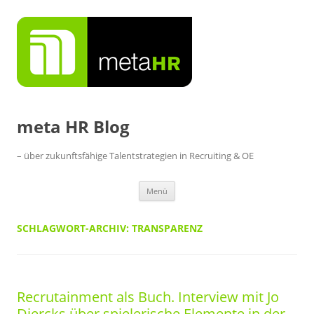
Zum
Inhalt
springen
meta HR Blog
– über zukunftsfähige Talentstrategien in Recruiting & OE
Menü
SCHLAGWORT-ARCHIV:
TRANSPARENZ
Recrutainment als Buch. Interview mit Jo
Diercks über spielerische Elemente in der