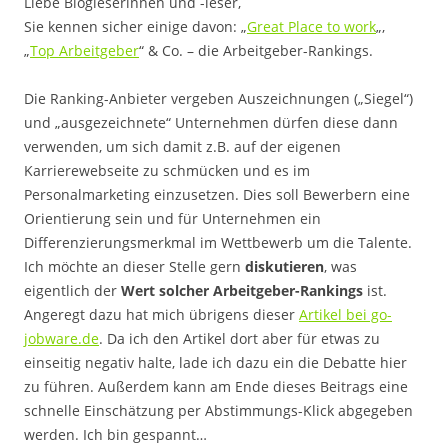
Liebe Blogleserinnen und -leser,
Sie kennen sicher einige davon: „
Great Place to work
„,
„
Top Arbeitgeber
“ & Co. – die Arbeitgeber-Rankings.
Die Ranking-Anbieter vergeben Auszeichnungen („Siegel“)
und „ausgezeichnete“ Unternehmen dürfen diese dann
verwenden, um sich damit z.B. auf der eigenen
Karrierewebseite zu schmücken und es im
Personalmarketing einzusetzen. Dies soll Bewerbern eine
Orientierung sein und für Unternehmen ein
Differenzierungsmerkmal im Wettbewerb um die Talente.
Ich möchte an dieser Stelle gern
diskutieren
, was
eigentlich der
Wert solcher Arbeitgeber-Rankings
ist.
Angeregt dazu hat mich übrigens dieser
Artikel bei go-
jobware.de
. Da ich den Artikel dort aber für etwas zu
einseitig negativ halte, lade ich dazu ein die Debatte hier
zu führen. Außerdem kann am Ende dieses Beitrags eine
schnelle Einschätzung per Abstimmungs-Klick abgegeben
werden. Ich bin gespannt…