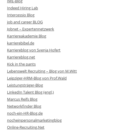
IME-Blog
Indeed Hiring Lab
Intercessio Blog
job and career BLOG
Jobnet – Expertennetzwerk
Karriereakademie Blog
karrierebibel.de
Karriereblog von Svenja Hofert
Karriereblog.net
Kick in the pants
Lebenswelt Recruiting – Blog von M.Witt
Leipziger-HRM-Blog von Prof.Wald
Leistungsträger-Blog
LinkedIn Talent Blog (engl.)
Marcus Reifs Blog
Networkfinder Blog
noch-ein-HR-Blog.de
nocheinpersonalmarketingblog
Online-Recruiting.Net