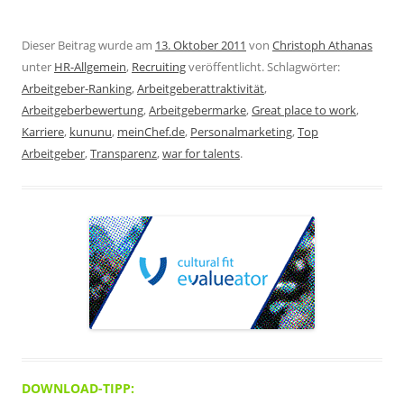
Dieser Beitrag wurde am
13. Oktober 2011
von
Christoph Athanas
unter
HR-Allgemein
,
Recruiting
veröffentlicht. Schlagwörter:
Arbeitgeber-Ranking
,
Arbeitgeberattraktivität
,
Arbeitgeberbewertung
,
Arbeitgebermarke
,
Great place to work
,
Karriere
,
kununu
,
meinChef.de
,
Personalmarketing
,
Top
Arbeitgeber
,
Transparenz
,
war for talents
.
DOWNLOAD-TIPP: