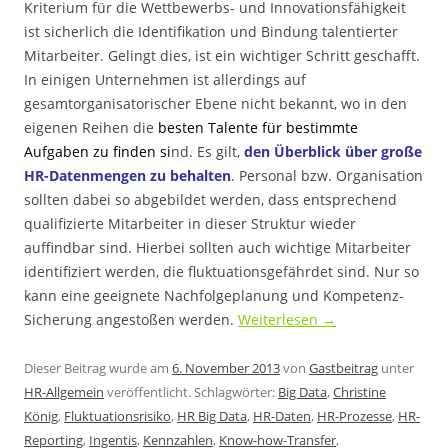
Kriterium für die Wettbewerbs- und Innovationsfähigkeit
ist sicherlich die Identifikation und Bindung talentierter
Mitarbeiter. Gelingt dies, ist ein wichtiger Schritt geschafft.
In einigen Unternehmen ist allerdings auf
gesamtorganisatorischer Ebene nicht bekannt, wo in den
eigenen Reihen die
besten Talente für bestimmte
Aufgaben zu finden si
nd. Es gilt,
den Überblick über große
HR-Datenmengen zu behalten
. Personal bzw. Organisation
sollten dabei so abgebildet werden, dass entsprechend
qualifizierte Mitarbeiter in dieser Struktur wieder
auffindbar sind. Hierbei sollten auch wichtige Mitarbeiter
identifiziert werden, die fluktuationsgefährdet sind. Nur so
kann eine geeignete Nachfolgeplanung und Kompetenz-
Sicherung angestoßen werden.
Weiterlesen
→
Dieser Beitrag wurde am
6. November 2013
von
Gastbeitrag
unter
HR-Allgemein
veröffentlicht. Schlagwörter:
Big Data
,
Christine
König
,
Fluktuationsrisiko
,
HR Big Data
,
HR-Daten
,
HR-Prozesse
,
HR-
Reporting
,
Ingentis
,
Kennzahlen
,
Know-how-Transfer
,