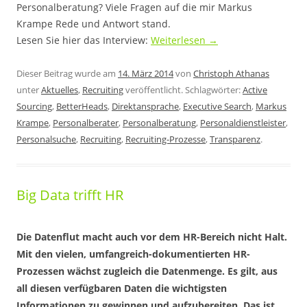
Personalberatung? Viele Fragen auf die mir Markus
Krampe Rede und Antwort stand.
Lesen Sie hier das Interview:
Weiterlesen
→
Dieser Beitrag wurde am
14. März 2014
von
Christoph Athanas
unter
Aktuelles
,
Recruiting
veröffentlicht. Schlagwörter:
Active
Sourcing
,
BetterHeads
,
Direktansprache
,
Executive Search
,
Markus
Krampe
,
Personalberater
,
Personalberatung
,
Personaldienstleister
,
Personalsuche
,
Recruiting
,
Recruiting-Prozesse
,
Transparenz
.
Big Data trifft HR
Die Datenflut macht auch vor dem HR-Bereich nicht Halt.
Mit den vielen, umfangreich-dokumentierten HR-
Prozessen wächst zugleich die Datenmenge. Es gilt, aus
all diesen verfügbaren Daten die wichtigsten
Informationen zu gewinnen und aufzubereiten. Das ist