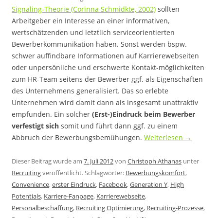
Signaling-Theorie (Corinna Schmidkte, 2002)
sollten
Arbeitgeber ein Interesse an einer informativen,
wertschätzenden und letztlich serviceorientierten
Bewerberkommunikation haben. Sonst werden bspw.
schwer auffindbare Informationen auf Karrierewebseiten
oder unpersönliche und erschwerte Kontakt-möglichkeiten
zum HR-Team seitens der Bewerber ggf. als Eigenschaften
des Unternehmens generalisiert. Das so erlebte
Unternehmen wird damit dann als insgesamt unattraktiv
empfunden. Ein solcher
(Erst-)Eindruck beim Bewerber
verfestigt sich
somit und führt dann ggf. zu einem
Abbruch der Bewerbungsbemühungen.
Weiterlesen
→
Dieser Beitrag wurde am
7. Juli 2012
von
Christoph Athanas
unter
Recruiting
veröffentlicht. Schlagwörter:
Bewerbungskomfort
,
Convenience
,
erster Eindruck
,
Facebook
,
Generation Y
,
High
Potentials
,
Karriere-Fanpage
,
Karrierewebseite
,
Personalbeschaffung
,
Recruiting Optimierung
,
Recruiting-Prozesse
,