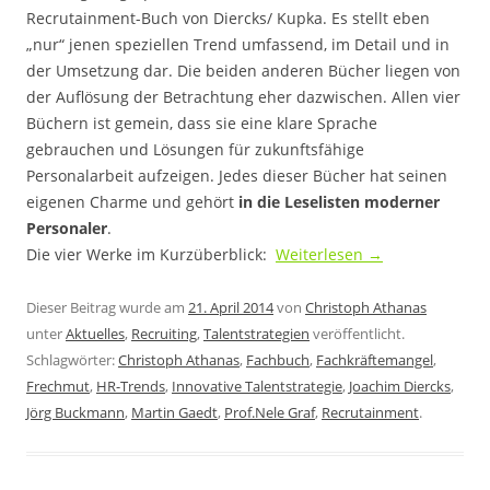
Recrutainment-Buch von Diercks/ Kupka. Es stellt eben
„nur“ jenen speziellen Trend umfassend, im Detail und in
der Umsetzung dar. Die beiden anderen Bücher liegen von
der Auflösung der Betrachtung eher dazwischen. Allen vier
Büchern ist gemein, dass sie eine klare Sprache
gebrauchen und Lösungen für zukunftsfähige
Personalarbeit aufzeigen. Jedes dieser Bücher hat seinen
eigenen Charme und gehört
in die Leselisten moderner
Personaler
.
Die vier Werke im Kurzüberblick:
Weiterlesen
→
Dieser Beitrag wurde am
21. April 2014
von
Christoph Athanas
unter
Aktuelles
,
Recruiting
,
Talentstrategien
veröffentlicht.
Schlagwörter:
Christoph Athanas
,
Fachbuch
,
Fachkräftemangel
,
Frechmut
,
HR-Trends
,
Innovative Talentstrategie
,
Joachim Diercks
,
Jörg Buckmann
,
Martin Gaedt
,
Prof.Nele Graf
,
Recrutainment
.