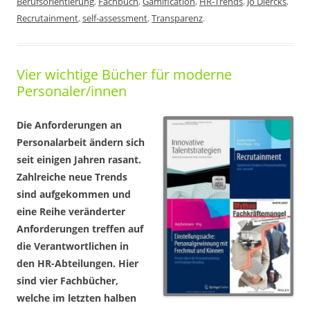
Berufsorientierung
,
Fachbuch
,
Gamification
,
HR-Trends
,
Jo Diercks
,
Recrutainment
,
self-assessment
,
Transparenz
.
Vier wichtige Bücher für moderne
Personaler/innen
Die Anforderungen an
Personalarbeit ändern sich
seit einigen Jahren rasant.
Zahlreiche neue Trends
sind aufgekommen und
eine Reihe veränderter
Anforderungen treffen auf
die Verantwortlichen in
den HR-Abteilungen. Hier
sind vier Fachbücher,
welche im letzten halben