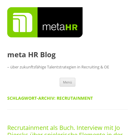
Zum
Inhalt
springen
meta HR Blog
– über zukunftsfähige Talentstrategien in Recruiting & OE
Menü
SCHLAGWORT-ARCHIV:
RECRUTAINMENT
Recrutainment als Buch. Interview mit Jo
Diercks über spielerische Elemente in der