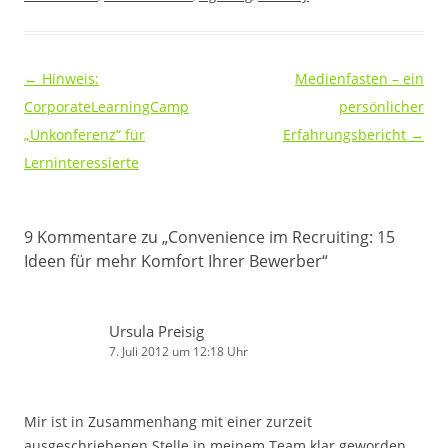
Beitragsnavigation
←
Hinweis:
Medienfasten – ein
CorporateLearningCamp
persönlicher
„Unkonferenz“ für
Erfahrungsbericht
→
Lerninteressierte
9 Kommentare zu „
Convenience im Recruiting: 15
Ideen für mehr Komfort Ihrer Bewerber
“
Ursula Preisig
7. Juli 2012 um 12:18 Uhr
Mir ist in Zusammenhang mit einer zurzeit
ausgeschriebenen Stelle in meinem Team klar geworden,