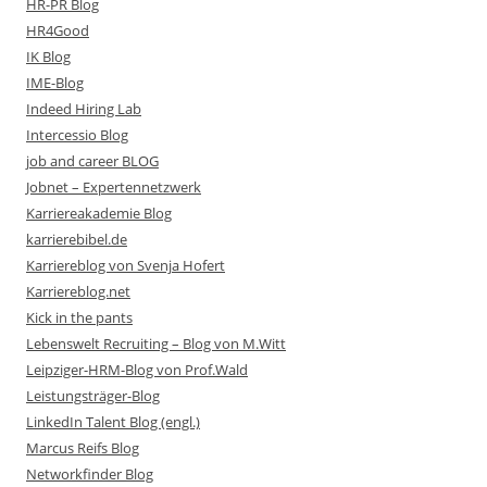
HR-PR Blog
HR4Good
IK Blog
IME-Blog
Indeed Hiring Lab
Intercessio Blog
job and career BLOG
Jobnet – Expertennetzwerk
Karriereakademie Blog
karrierebibel.de
Karriereblog von Svenja Hofert
Karriereblog.net
Kick in the pants
Lebenswelt Recruiting – Blog von M.Witt
Leipziger-HRM-Blog von Prof.Wald
Leistungsträger-Blog
LinkedIn Talent Blog (engl.)
Marcus Reifs Blog
Networkfinder Blog