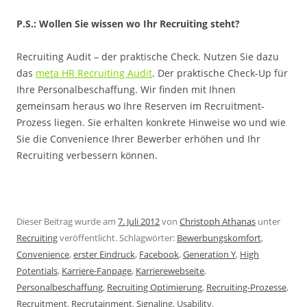
P.S.: Wollen Sie wissen wo Ihr Recruiting steht?
Recruiting Audit – der praktische Check. Nutzen Sie dazu
das
meta HR Recruiting Audit
. Der praktische Check-Up für
Ihre Personalbeschaffung. Wir finden mit Ihnen
gemeinsam heraus wo Ihre Reserven im Recruitment-
Prozess liegen. Sie erhalten konkrete Hinweise wo und wie
Sie die Convenience Ihrer Bewerber erhöhen und Ihr
Recruiting verbessern können.
Dieser Beitrag wurde am
7. Juli 2012
von
Christoph Athanas
unter
Recruiting
veröffentlicht. Schlagwörter:
Bewerbungskomfort
,
Convenience
,
erster Eindruck
,
Facebook
,
Generation Y
,
High
Potentials
,
Karriere-Fanpage
,
Karrierewebseite
,
Personalbeschaffung
,
Recruiting Optimierung
,
Recruiting-Prozesse
,
Recruitment
,
Recrutainment
,
Signaling
,
Usability
.