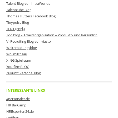
Talent Blog von IntraWorlds
Talentcube Blog
Thomas Hutters Facebook Blog
Tinypulse Blog
TLNT (engl.)
Toolblog – Arbeitsorganisation – Produktiv und Persönlich
Vi-Recruiting Blog von viasto
Weiterbildungsblog
Wollmilchsau
XING Spielraum
YourfirmBLOG
Zukunft Personal Blog
INTERESSANTE LINKS
4personaler.de
HR BarCamp
HRExperten24.de
HRfilter