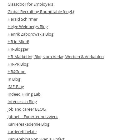
Glassdoor for Employers
Global Recruiting Roundtable (engl.)
Harald Schirmer
Helge Weinbergs Blog
Henrik Zaborowskis Blog
HR in Mind!
HR-Blogger
HR-Marketing Blog vom Verlag Werben & Verkaufen
HR-PR Blog
HR4Good
IK Blog
IME-Blog
Indeed Hiring Lab
Intercessio Blog
job and career BLOG
Jobnet – Expertennetzwerk
Karriereakademie Blog
karrierebibel.de
Karriereblog von Svenja Hofert