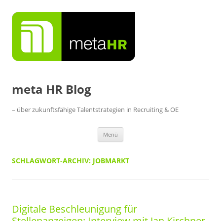
Zum
Inhalt
springen
meta HR Blog
– über zukunftsfähige Talentstrategien in Recruiting & OE
Menü
SCHLAGWORT-ARCHIV:
JOBMARKT
Digitale Beschleunigung für
Stellenanzeigen: Interview mit Jan Kirchner