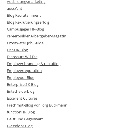
Ausbildungsmarketing
aussYcht
Blog Recrutainment
Blog Rekrutierungserfolg
Campusjäger HR-Blog
careerbuilder Arbeitgeber-Magazin
Crosswater Job Guide
Der-HR-Blog
Dinosaurs Will Die
Employer branding & recruiting
Employerreputation
Employour Blog
Enterprise 2.0 Blog
Entscheiderblog
Excellent Cultures
Frechmut-Bloig von Jörg Buckmann
functionHR Blog
Geist und Gegenwart
Glassdoor Blog