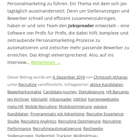
Personalmarketing zu führen. Ein Thema mit dem sich Jan
tagtäglich auseinandersetzt. Denn um Stellenanzeigen und
Bewerber schnell und effizient zusammenzubringen,
haben er und sein Team den
Jobspreader
entwickelt – eine
Software von Profis für Profis, die dabei hilft, komplexe und
zeitraubende Personalmarketing-Prozesse zu
automatisieren und zielsicher mehr passende Bewerber zu
erreichen. Das klingt vielversprechend. Also, auf ins
Interview…
Weiterlesen
→
Dieser Beitrag wurde am
9. Dezember 2018
von
Christoph Athanas
unter
Recruiting
veröffentlicht. Schlagwörter:
aktive Kandidaten
,
Bewerberkontakte
,
Candidate Journey
,
Digitalisierung
,
HR Barcamp
,
Jan Kirchner
,
Jobmarkt
,
Jobspreader
,
Jobtitel
,
Karrierewebseite
,
meta HR
,
Mobile Recruiting
,
Mobiloptimierung
,
passive
Kandidaten
,
Programmatic Job Advertising
,
Recruiter Experience
Studie
,
Recruiting Analytics
,
Recruiting Optimierung
,
Recruiting-
Performance
,
Recruitingautomatisierung
,
Reichweite
,
Stellenanzeige
,
Stellentitel
,
Tracking
,
Wollmilchsau
.