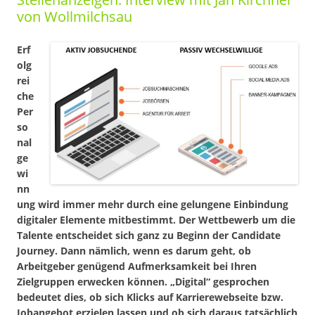
von Wollmilchsau
Erf
olg
rei
che
Per
so
nal
ge
wi
nn
ung wird immer mehr durch eine gelungene Einbindung
digitaler Elemente mitbestimmt. Der Wettbewerb um die
Talente entscheidet sich ganz zu Beginn der Candidate
Journey. Dann nämlich, wenn es darum geht, ob
Arbeitgeber genügend Aufmerksamkeit bei Ihren
Zielgruppen erwecken können. „Digital“ gesprochen
bedeutet dies, ob sich Klicks auf Karrierewebseite bzw.
Jobangebot erzielen lassen und ob sich daraus tatsächlich