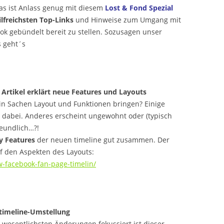
Das ist Anlass genug mit diesem
Lost & Fond Spezial
ilfreichsten Top-Links
und Hinweise zum Umgang mit
k gebündelt bereit zu stellen. Sozusagen unser
s geht´s
 Artikel erklärt neue Features und Layouts
in Sachen Layout und Funktionen bringen? Einige
 dabei. Anderes erscheint ungewohnt oder (typisch
eundlich…?!
y Features
der neuen timeline gut zusammen. Der
f den Aspekten des Layouts:
w-facebook-fan-page-timelin/
 timeline-Umstellung
 wesentlichsten Änderungen fokussiert ist dieser