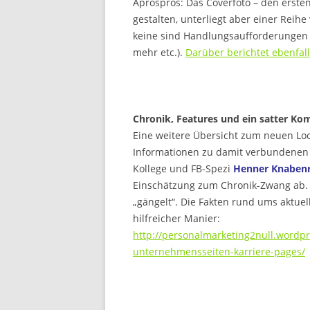
Aprospros: Das Coverfoto – den ersten
gestalten, unterliegt aber einer Reih
keine sind Handlungsaufforderungen d
mehr etc.).
Darüber berichtet ebenfall
Chronik, Features und ein satter K
Eine weitere Übersicht zum neuen Lo
Informationen zu damit verbundenen F
Kollege und FB-Spezi
Henner Knabenr
Einschätzung zum Chronik-Zwang ab. 
„gängelt“. Die Fakten rund ums aktue
hilfreicher Manier:
http://personalmarketing2null.wordpr
unternehmensseiten-karriere-pages/