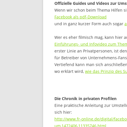
Offizielle Guides und Videos zur Ums
Wenn wir schon beim Thema Hilfen sin
Facebook als pdf-Download
und in ganz kurzer Form auch sogar
a
Wer es eher filmisch mag, kann hier 
Einführungs- und Infovideo zum Them
erster Linie an Privatpersonen, ist d
für Betreiber von Unternehmens-Fanse
Vertiefend kann man sich anschließen
wo erklärt wird,
wie das Prinzip des S
Die Chronik in privaten Profilen
Eine praktische Anleitung zur Umstellu
sich hier:
http://www.fr-online.de/digital/faceboo
um,1472406,11335746.html