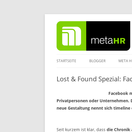
Zum
Inhalt
springen
STARTSEITE
BLOGGER
META H
IMPRE
Lost & Found Spezial: F
DATEN
Facebook mi
Privatpersonen oder Unternehmen. Di
neue Gestaltung nennt sich timeline
.
Seit kurzem ist klar, dass
die Chronik