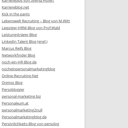
Karriereblog von Svenja Hofert
Karriereblog.net
Kick in the pants
Lebenswelt Recruiting – Blog von M.Witt
Leipziger-HRM-Blog von Prof.Wald
Leistungsträger-Blog
LinkedIn Talent Blog (engl.)
Marcus Reifs Blog
Networkfinder Blog
noch-ein-HR-Blog.de
nocheinpersonalmarketingblog
Online-Recruiting.Net
Orginio Blog
Persoblogger
personal-marketing.biz
Personaleum.at
personalmarketing2null
Personalmarketingblog.de
Persönlichkeits-Blog von persolog