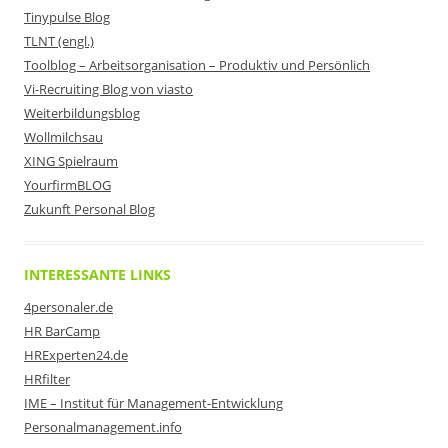
Tinypulse Blog
TLNT (engl.)
Toolblog – Arbeitsorganisation – Produktiv und Persönlich
Vi-Recruiting Blog von viasto
Weiterbildungsblog
Wollmilchsau
XING Spielraum
YourfirmBLOG
Zukunft Personal Blog
INTERESSANTE LINKS
4personaler.de
HR BarCamp
HRExperten24.de
HRfilter
IME – Institut für Management-Entwicklung
Personalmanagement.info