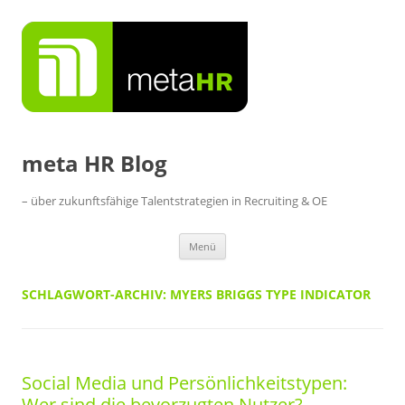
Zum
Inhalt
springen
meta HR Blog
– über zukunftsfähige Talentstrategien in Recruiting & OE
Menü
SCHLAGWORT-ARCHIV:
MYERS BRIGGS TYPE INDICATOR
Social Media und Persönlichkeitstypen:
Wer sind die bevorzugten Nutzer?