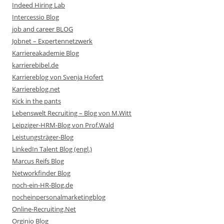
Indeed Hiring Lab
Intercessio Blog
job and career BLOG
Jobnet – Expertennetzwerk
Karriereakademie Blog
karrierebibel.de
Karriereblog von Svenja Hofert
Karriereblog.net
Kick in the pants
Lebenswelt Recruiting – Blog von M.Witt
Leipziger-HRM-Blog von Prof.Wald
Leistungsträger-Blog
LinkedIn Talent Blog (engl.)
Marcus Reifs Blog
Networkfinder Blog
noch-ein-HR-Blog.de
nocheinpersonalmarketingblog
Online-Recruiting.Net
Orginio Blog