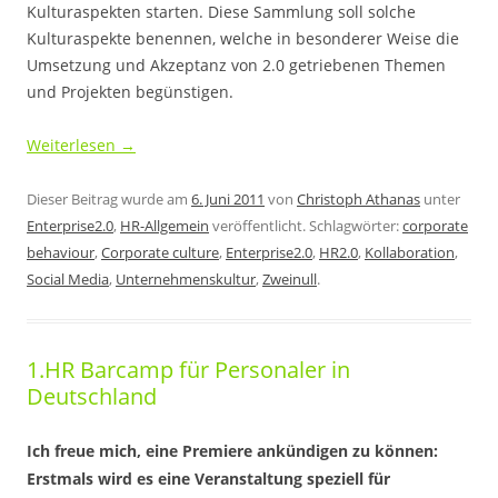
Kulturaspekten starten. Diese Sammlung soll solche
Kulturaspekte benennen, welche in besonderer Weise die
Umsetzung und Akzeptanz von 2.0 getriebenen Themen
und Projekten begünstigen.
Weiterlesen
→
Dieser Beitrag wurde am
6. Juni 2011
von
Christoph Athanas
unter
Enterprise2.0
,
HR-Allgemein
veröffentlicht. Schlagwörter:
corporate
behaviour
,
Corporate culture
,
Enterprise2.0
,
HR2.0
,
Kollaboration
,
Social Media
,
Unternehmenskultur
,
Zweinull
.
1.HR Barcamp für Personaler in
Deutschland
Ich freue mich, eine Premiere ankündigen zu können:
Erstmals wird es eine Veranstaltung speziell für