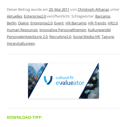
Dieser Beitrag wurde am
20. Mai 2011
von
Christoph Athanas
unter
Aktuelles
,
Enterprise2.0
veröffentlicht. Schlagwörter:
Barcamp
,
Berlin
,
Dialog
,
Enterprise2.0
,
Event
,
HR Barcamp
,
HR-Trends
,
HR2.0
,
Human Resources
,
innovative Personalthemen
,
Kulturwandel
,
Personalentwicklung 2.0
,
Recruiting2.0
,
Social Media HR
,
Tagung
,
Veranstaltungen
.
DOWNLOAD-TIPP: