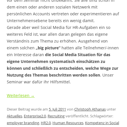
vor dem Seminar nicht unbekannt. Sie alle sind schon in
dem einen oder anderen sozialen Netzwerk mit
persönlichen Accounts vertreten oder experimentieren auf
Unternehmensebene bereits ein wenig damit.
Gerade aber weil Social Media für HR-Aufgaben ein so
weiteres Feld ist, war allen daran gelegen das eigene
Verständnis zum Thema zu erhöhen. Ausgehend von
einem solchen
„big picture“
hatten alle Teilnehmer/-innen
ein Interesse daran
die Social Media Situation für das
eigene Unternehmen systematisch einschätzen zu
können und schließlich zu entscheiden, welche Wege zur
Nutzung des Themas beschritten werden sollen
. Unser
Seminar war dafür ihr Hilfsmittel.
Weiterlesen
→
Dieser Beitrag wurde am
5. Juli 2011
von
Christoph Athanas
unter
Aktuelles
,
Enterprise2.0
,
Recruiting
veröffentlicht. Schlagwörter:
employer branding
,
HR2.0
,
Human Resources
,
Kompetenz in Social