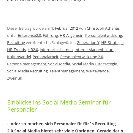
Dieser Beitrag wurde am
1. Februar 2012
von
Christoph Athanas
unter
Enterprise2.0
,
Führung
,
HR-Allgemein
,
Personalentwicklung
,
Recruiting
veröffentlicht. Schlagwörter:
Generation Y
,
HR-Strategie
,
HR-Trends
,
HR2.0
,
informelles Lernen
,
Interne Markenbildung
,
Kulturwandel
,
Personalarbeit
,
Personalentwicklung 2.0
,
Personalmanagement
,
Social Media
,
Social Media HR-Strategie
,
Social Media Recruiting
,
Talentmanagement
,
Wertewandel
,
Zweinull
.
Einblicke ins Social Media Seminar für
Personaler
…oder so machen sich Personaler fit für´s Recruiting
2.0.
Social Media bietet sehr viele Optionen. Gerade darin