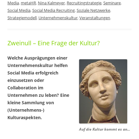
Media
,
metaHR
,
Nina Kalmeyer
,
Recruitingstrategie
,
Seminare
,
Social Media
,
Social Media Recruiting
,
Soziale Netzwerke
,
Strategiemodell
,
Unternehmenskultur
,
Veranstaltungen
.
Zweinull – Eine Frage der Kultur?
Welche Ausprägungen einer
Unternehmenskultur helfen
Social Media erfolgreich
einzusetzen oder
Collaboration im
Unternehmen zu leben? Eine
kleine Sammlung von
(Unternehmens-)
Kulturaspekten.
Auf die Kultur kommt es an...