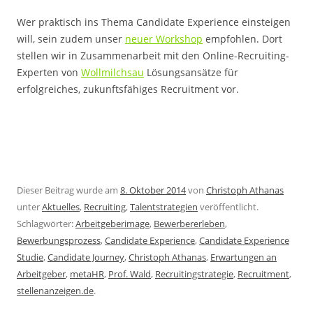
Wer praktisch ins Thema Candidate Experience einsteigen
will, sein zudem unser
neuer Workshop
empfohlen. Dort
stellen wir in Zusammenarbeit mit den Online-Recruiting-
Experten von
Wollmilchsau
Lösungsansätze für
erfolgreiches, zukunftsfähiges Recruitment vor.
Dieser Beitrag wurde am
8. Oktober 2014
von
Christoph Athanas
unter
Aktuelles
,
Recruiting
,
Talentstrategien
veröffentlicht.
Schlagwörter:
Arbeitgeberimage
,
Bewerbererleben
,
Bewerbungsprozess
,
Candidate Experience
,
Candidate Experience
Studie
,
Candidate Journey
,
Christoph Athanas
,
Erwartungen an
Arbeitgeber
,
metaHR
,
Prof. Wald
,
Recruitingstrategie
,
Recruitment
,
stellenanzeigen.de
.