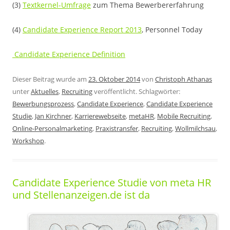
(3)
Textkernel-Umfrage
zum Thema Bewerbererfahrung
(4)
Candidate Experience Report 2013
, Personnel Today
Candidate Experience Definition
Dieser Beitrag wurde am
23. Oktober 2014
von
Christoph Athanas
unter
Aktuelles
,
Recruiting
veröffentlicht. Schlagwörter:
Bewerbungsprozess
,
Candidate Experience
,
Candidate Experience
Studie
,
Jan Kirchner
,
Karrierewebseite
,
metaHR
,
Mobile Recruiting
,
Online-Personalmarketing
,
Praxistransfer
,
Recruiting
,
Wollmilchsau
,
Workshop
.
Candidate Experience Studie von meta HR
und Stellenanzeigen.de ist da