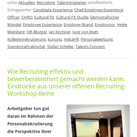
unter
Aktuelles
,
Recruiting
,
Talentstrategien
veröffentlicht.
Schlagwörter:
Candidate Experience
,
Chief Employee Experience
Officer
,
CHRO
,
Cultural Fit
,
Cultural Fit Studie
,
Demografischer
Wandel
,
Employee Experience
,
Employer Brand
,
Employour
,
Helge
Weinberg
,
HR-Blogger
,
Jan Kirchner
,
Jung von Matt
,
Kollegenrekrutierung
,
kununu
,
metaHR
,
Personalwerbung
,
Standortattraktivität
,
Stefan Scheller
,
Talents Connect
.
Wie Recruiting effektiv und
bewerberzentriert gemacht werden kann.
Eindrücke aus unserer offenen Recruiting-
Workshop-Reihe
Arbeitgeber tun gut
daran im Rahmen der
Personalrekrutierung
die Perspektive ihrer