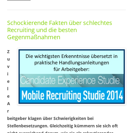
Schockierende Fakten über schlechtes
Recruiting und die besten
Gegenmaßnahmen
Z
u
v
i
e
l
e
A
r
beitgeber klagen über Schwierigkeiten bei
Stellenbesetzungen. Gleichzeitig kümmern sie sich oft