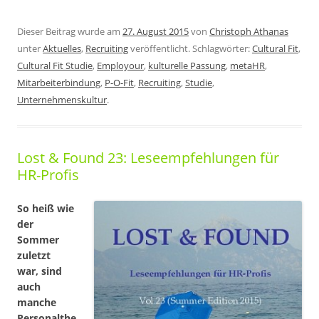
Dieser Beitrag wurde am
27. August 2015
von
Christoph Athanas
unter
Aktuelles
,
Recruiting
veröffentlicht. Schlagwörter:
Cultural Fit
,
Cultural Fit Studie
,
Employour
,
kulturelle Passung
,
metaHR
,
Mitarbeiterbindung
,
P-O-Fit
,
Recruiting
,
Studie
,
Unternehmenskultur
.
Lost & Found 23: Leseempfehlungen für
HR-Profis
So heiß wie
der
Sommer
zuletzt
war, sind
auch
manche
Personalthe