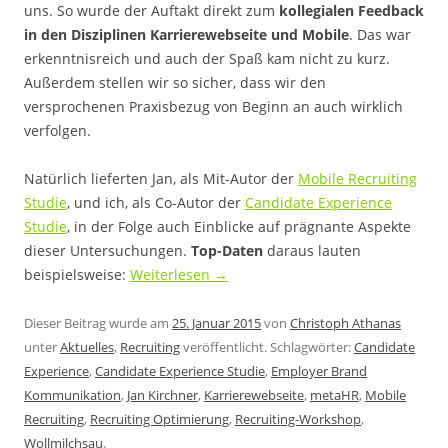
uns. So wurde der Auftakt direkt zum
kollegialen Feedback
in den Disziplinen Karrierewebseite und Mobile
. Das war
erkenntnisreich und auch der Spaß kam nicht zu kurz.
Außerdem stellen wir so sicher, dass wir den
versprochenen Praxisbezug von Beginn an auch wirklich
verfolgen.
Natürlich lieferten Jan, als Mit-Autor der
Mobile Recruiting
Studie
, und ich, als Co-Autor der
Candidate Experience
Studie
, in der Folge auch Einblicke auf prägnante Aspekte
dieser Untersuchungen.
Top-Daten
daraus lauten
beispielsweise:
Weiterlesen
→
Dieser Beitrag wurde am
25. Januar 2015
von
Christoph Athanas
unter
Aktuelles
,
Recruiting
veröffentlicht. Schlagwörter:
Candidate
Experience
,
Candidate Experience Studie
,
Employer Brand
Kommunikation
,
Jan Kirchner
,
Karrierewebseite
,
metaHR
,
Mobile
Recruiting
,
Recruiting Optimierung
,
Recruiting-Workshop
,
Wollmilchsau
.