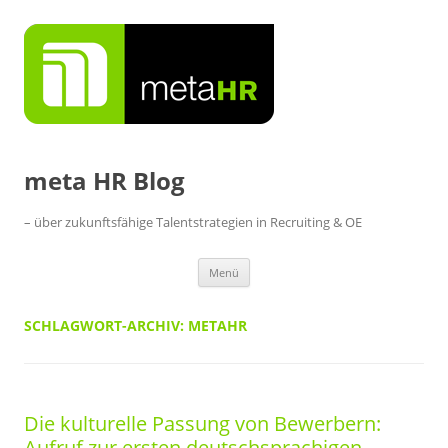
Zum
Inhalt
springen
meta HR Blog
– über zukunftsfähige Talentstrategien in Recruiting & OE
Menü
SCHLAGWORT-ARCHIV:
METAHR
Die kulturelle Passung von Bewerbern:
Aufruf zur ersten deutschsprachigen