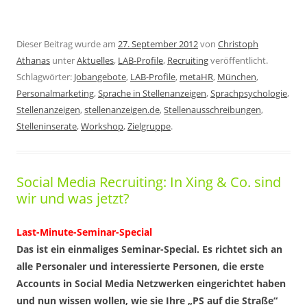
Dieser Beitrag wurde am
27. September 2012
von
Christoph
Athanas
unter
Aktuelles
,
LAB-Profile
,
Recruiting
veröffentlicht.
Schlagwörter:
Jobangebote
,
LAB-Profile
,
metaHR
,
München
,
Personalmarketing
,
Sprache in Stellenanzeigen
,
Sprachpsychologie
,
Stellenanzeigen
,
stellenanzeigen.de
,
Stellenausschreibungen
,
Stelleninserate
,
Workshop
,
Zielgruppe
.
Social Media Recruiting: In Xing & Co. sind
wir und was jetzt?
Last-Minute-Seminar-Special
Das ist ein einmaliges Seminar-Special. Es richtet sich an
alle Personaler und interessierte Personen, die erste
Accounts in Social Media Netzwerken eingerichtet haben
und nun wissen wollen, wie sie Ihre „PS auf die Straße“