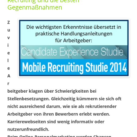
Gegenmaßnahmen
Z
u
v
i
e
l
e
A
r
beitgeber klagen über Schwierigkeiten bei
Stellenbesetzungen. Gleichzeitig kümmern sie sich oft
nicht ausreichend darum, wie sie als rekrutierender
Arbeitgeber von ihren Bewerbern erlebt werden.
Karrierewebseiten sind wenig informativ oder
nutzerunfreundlich.
Beim Online-Personalmarketing werden Chancen