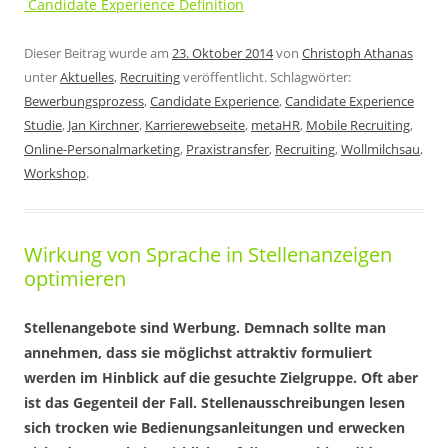
Candidate Experience Definition
Dieser Beitrag wurde am
23. Oktober 2014
von
Christoph Athanas
unter
Aktuelles
,
Recruiting
veröffentlicht. Schlagwörter:
Bewerbungsprozess
,
Candidate Experience
,
Candidate Experience
Studie
,
Jan Kirchner
,
Karrierewebseite
,
metaHR
,
Mobile Recruiting
,
Online-Personalmarketing
,
Praxistransfer
,
Recruiting
,
Wollmilchsau
,
Workshop
.
Wirkung von Sprache in Stellenanzeigen
optimieren
Stellenangebote sind Werbung. Demnach sollte man
annehmen, dass sie möglichst attraktiv formuliert
werden im Hinblick auf die gesuchte Zielgruppe. Oft aber
ist das Gegenteil der Fall. Stellenausschreibungen lesen
sich trocken wie Bedienungsanleitungen und erwecken