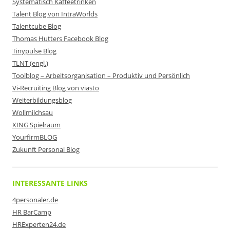
Systematisch Kaffeetrinken
Talent Blog von IntraWorlds
Talentcube Blog
Thomas Hutters Facebook Blog
Tinypulse Blog
TLNT (engl.)
Toolblog – Arbeitsorganisation – Produktiv und Persönlich
Vi-Recruiting Blog von viasto
Weiterbildungsblog
Wollmilchsau
XING Spielraum
YourfirmBLOG
Zukunft Personal Blog
INTERESSANTE LINKS
4personaler.de
HR BarCamp
HRExperten24.de