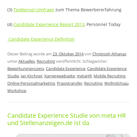
(3)
Textkernel-Umfrage
zum Thema Bewerbererfahrung
(4)
Candidate Experience Report 2013
, Personnel Today
Candidate Experience Definition
Dieser Beitrag wurde am
23. Oktober 2014
von
Christoph Athanas
unter
Aktuelles
,
Recruiting
veröffentlicht. Schlagwörter:
Bewerbungsprozess
,
Candidate Experience
,
Candidate Experience
Studie
,
Jan Kirchner
,
Karrierewebseite
,
metaHR
,
Mobile Recruiting
,
Online-Personalmarketing
,
Praxistransfer
,
Recruiting
,
Wollmilchsau
,
Workshop
.
Candidate Experience Studie von meta HR
und Stellenanzeigen.de ist da