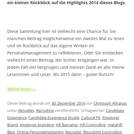
ein kleiner Rückblick auf die Highlights 2014 dieses Blogs.
Diese Sammlung hier ist vielleicht eine Chance für Sie
manchen Beitrag möglicherweise ein zweites Mal zu lesen
und im Rückblick auf das eigene Wirken im
Personalmanagement zu reflektieren. Oder Sie entdecken
vielleicht einen Beitrag, der bisher entgangen war. In
jedem Fall viel Vergnügen und meinen Dank an alle meine
Leserinnen und Leser. Bis 2015 dann – guten Rutsch!
Weiterlesen
→
Dieser Beitrag wurde am
30. Dezember 2014
von
Christoph Athanas
unter
Aktuelles
,
Recruiting
veröffentlicht. Schlagwörter:
Candidate
Experience
,
Candidate Experience Studie
,
Cultural Fit
,
Employer
Brand
,
employer branding
,
HR Barcamp
,
HR-Controlling
,
metaHR
Blog
,
Online-Personalmarketing
,
Recruiter
,
Recruiting Controlling
,