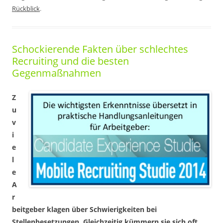
Rückblick
.
Schockierende Fakten über schlechtes
Recruiting und die besten
Gegenmaßnahmen
Z
u
v
i
e
l
e
A
r
beitgeber klagen über Schwierigkeiten bei
Stellenbesetzungen. Gleichzeitig kümmern sie sich oft