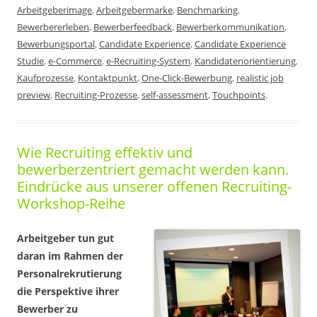
Arbeitgeberimage
,
Arbeitgebermarke
,
Benchmarking
,
Bewerbererleben
,
Bewerberfeedback
,
Bewerberkommunikation
,
Bewerbungsportal
,
Candidate Experience
,
Candidate Experience
Studie
,
e-Commerce
,
e-Recruiting-System
,
Kandidatenorientierung
,
Kaufprozesse
,
Kontaktpunkt
,
One-Click-Bewerbung
,
realistic job
preview
,
Recruiting-Prozesse
,
self-assessment
,
Touchpoints
.
Wie Recruiting effektiv und
bewerberzentriert gemacht werden kann.
Eindrücke aus unserer offenen Recruiting-
Workshop-Reihe
Arbeitgeber tun gut
daran im Rahmen der
Personalrekrutierung
die Perspektive ihrer
Bewerber zu