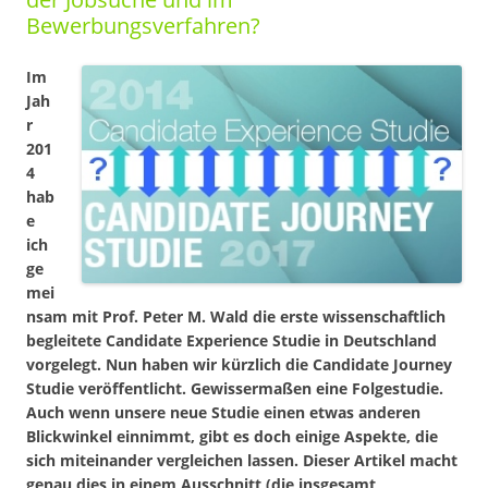
Bewerbungsverfahren?
Im
Jah
r
201
4
hab
e
ich
ge
mei
nsam mit Prof. Peter M. Wald die erste wissenschaftlich
begleitete Candidate Experience Studie in Deutschland
vorgelegt. Nun haben wir kürzlich die Candidate Journey
Studie veröffentlicht. Gewissermaßen eine Folgestudie.
Auch wenn unsere neue Studie einen etwas anderen
Blickwinkel einnimmt, gibt es doch einige Aspekte, die
sich miteinander vergleichen lassen. Dieser Artikel macht
genau dies in einem Ausschnitt (die insgesamt