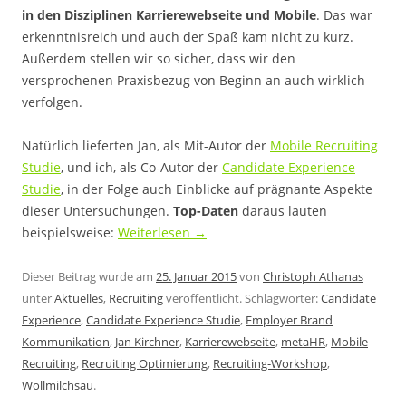
in den Disziplinen Karrierewebseite und Mobile
. Das war
erkenntnisreich und auch der Spaß kam nicht zu kurz.
Außerdem stellen wir so sicher, dass wir den
versprochenen Praxisbezug von Beginn an auch wirklich
verfolgen.
Natürlich lieferten Jan, als Mit-Autor der
Mobile Recruiting
Studie
, und ich, als Co-Autor der
Candidate Experience
Studie
, in der Folge auch Einblicke auf prägnante Aspekte
dieser Untersuchungen.
Top-Daten
daraus lauten
beispielsweise:
Weiterlesen
→
Dieser Beitrag wurde am
25. Januar 2015
von
Christoph Athanas
unter
Aktuelles
,
Recruiting
veröffentlicht. Schlagwörter:
Candidate
Experience
,
Candidate Experience Studie
,
Employer Brand
Kommunikation
,
Jan Kirchner
,
Karrierewebseite
,
metaHR
,
Mobile
Recruiting
,
Recruiting Optimierung
,
Recruiting-Workshop
,
Wollmilchsau
.