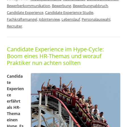
Bewerberkommunikation
,
Bewerbung
,
Bewerbungsabbruch
,
Candidate Experience
,
Candidate Experience Studie
,
Fachkräftemangel
,
Jobinterview
,
Lebenslauf
,
Personalauswahl
,
Recruiter
.
Candidate Experience im Hype-Cycle:
Boom eines HR-Themas und worauf
Praktiker nun achten sollten
Candida
te
Experien
ce
erfährt
als HR-
Thema
einen
Hype. Es