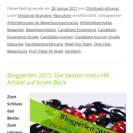
Dieser Beitrag wurde am
28. Januar 2017
von
Christoph Athanas
unter
Employer Branding
,
Recruiting
veröffentlicht. Schlagwörter:
Anforderungen an Bewerbungsprozesse
,
Arbeitgebermarke
,
Bewerber
,
Bewerbererleben
,
Candidate Experience
,
Candidate
Experience Studie
,
Candidate Journey
,
Candidate Journey Studie
,
Jobsuche
,
Kandidatenerfahrung
,
Meet-the-Team
,
One-Click-
Bewerbung
,
Prof. Peter M. Wald
,
Vergleich
.
Blogperlen 2015: Die besten meta HR
Artikel auf einen Blick
Zum
Schluss
das
Beste:
Zum
Jahrese