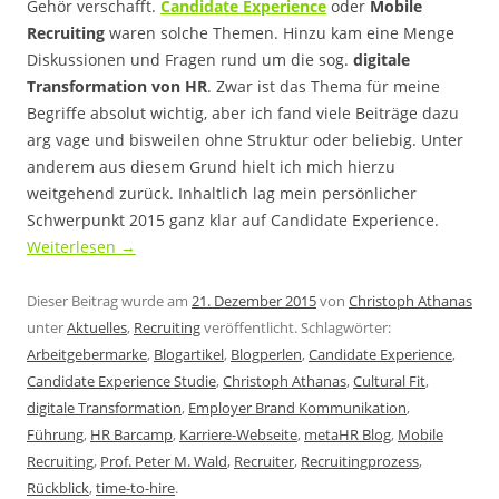
Gehör verschafft.
Candidate Experience
oder
Mobile
Recruiting
waren solche Themen. Hinzu kam eine Menge
Diskussionen und Fragen rund um die sog.
digitale
Transformation von HR
. Zwar ist das Thema für meine
Begriffe absolut wichtig, aber ich fand viele Beiträge dazu
arg vage und bisweilen ohne Struktur oder beliebig. Unter
anderem aus diesem Grund hielt ich mich hierzu
weitgehend zurück. Inhaltlich lag mein persönlicher
Schwerpunkt 2015 ganz klar auf Candidate Experience.
Weiterlesen
→
Dieser Beitrag wurde am
21. Dezember 2015
von
Christoph Athanas
unter
Aktuelles
,
Recruiting
veröffentlicht. Schlagwörter:
Arbeitgebermarke
,
Blogartikel
,
Blogperlen
,
Candidate Experience
,
Candidate Experience Studie
,
Christoph Athanas
,
Cultural Fit
,
digitale Transformation
,
Employer Brand Kommunikation
,
Führung
,
HR Barcamp
,
Karriere-Webseite
,
metaHR Blog
,
Mobile
Recruiting
,
Prof. Peter M. Wald
,
Recruiter
,
Recruitingprozess
,
Rückblick
,
time-to-hire
.