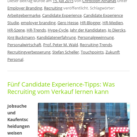
Dieser Beitrag wurde am
15. Juli 2015
von
Christoph Athanas
unter
Employer Branding
,
Recruiting
veröffentlicht. Schlagwörter:
Arbeitgebermarke
,
Candidate Experience
,
Candidate Experience
Studie
,
employer branding
,
Gero Hesse
,
HR-Blogger
,
HR-Medien
,
HR-Szene
,
HR-Trends
,
Hype-Cycle
,
Jahr der Kandidaten
,
Jo Diercks
,
Jörg Buckmann
,
Kandidatenerfahrung
,
Personalgewinnung
,
Personalwirtschaft
,
Prof. Peter M. Wald
,
Recruiting-Trends
,
Recruitingverbesserung
,
Stefan Scheller
,
Touchpoints
,
Zukunft
Personal
.
Fünf Candidate Experience-Tipps: Was
Recruiting vom Verkauf lernen kann
Jobsuche
und
Kaufentsc
heidungen
weisen