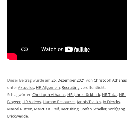
Dieser Beitrag wurde am
26. Dezember 2021
von
Christoph Athanas
unter
Aktuelles
,
HR-Allgemein
,
Recruiting
veröffentlicht.
Schlagwörter:
Christoph Athanas
,
HR Jahresrückblick
,
HR Total
,
HR-
Blogger
,
HR-Videos
,
Human Resources
,
Jannis Tsalikis
,
Jo Diercks
,
Marcel Rütten
,
Marcus K. Reif
,
Recruiting
,
Stefan Scheller
,
Wolfgang
Brickwedde
.