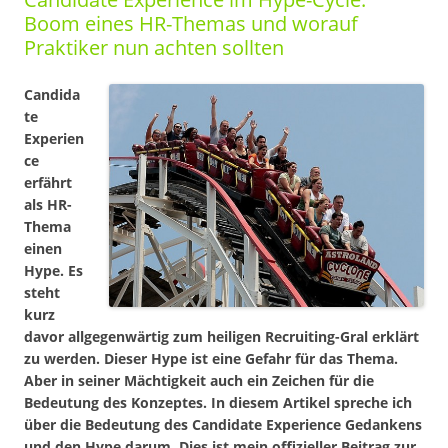
Boom eines HR-Themas und worauf
Praktiker nun achten sollten
Candida
te
Experien
ce
erfährt
als HR-
Thema
einen
Hype. Es
steht
kurz
davor allgegenwärtig zum heiligen Recruiting-Gral erklärt
zu werden. Dieser Hype ist eine Gefahr für das Thema.
Aber in seiner Mächtigkeit auch ein Zeichen für die
Bedeutung des Konzeptes. In diesem Artikel spreche ich
über die Bedeutung des Candidate Experience Gedankens
und den Hype darum. Dies ist mein offizieller Beitrag zur