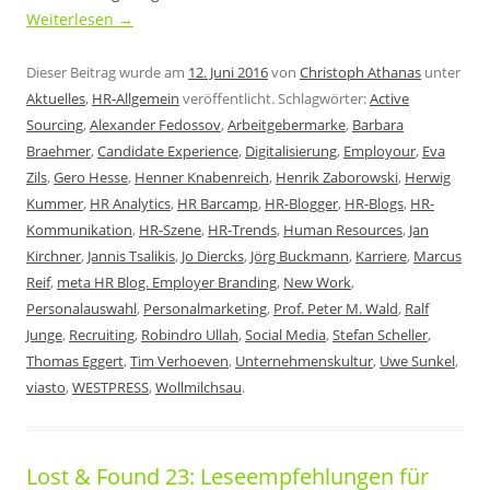
Weiterlesen
→
Dieser Beitrag wurde am
12. Juni 2016
von
Christoph Athanas
unter
Aktuelles
,
HR-Allgemein
veröffentlicht. Schlagwörter:
Active
Sourcing
,
Alexander Fedossov
,
Arbeitgebermarke
,
Barbara
Braehmer
,
Candidate Experience
,
Digitalisierung
,
Employour
,
Eva
Zils
,
Gero Hesse
,
Henner Knabenreich
,
Henrik Zaborowski
,
Herwig
Kummer
,
HR Analytics
,
HR Barcamp
,
HR-Blogger
,
HR-Blogs
,
HR-
Kommunikation
,
HR-Szene
,
HR-Trends
,
Human Resources
,
Jan
Kirchner
,
Jannis Tsalikis
,
Jo Diercks
,
Jörg Buckmann
,
Karriere
,
Marcus
Reif
,
meta HR Blog. Employer Branding
,
New Work
,
Personalauswahl
,
Personalmarketing
,
Prof. Peter M. Wald
,
Ralf
Junge
,
Recruiting
,
Robindro Ullah
,
Social Media
,
Stefan Scheller
,
Thomas Eggert
,
Tim Verhoeven
,
Unternehmenskultur
,
Uwe Sunkel
,
viasto
,
WESTPRESS
,
Wollmilchsau
.
Lost & Found 23: Leseempfehlungen für