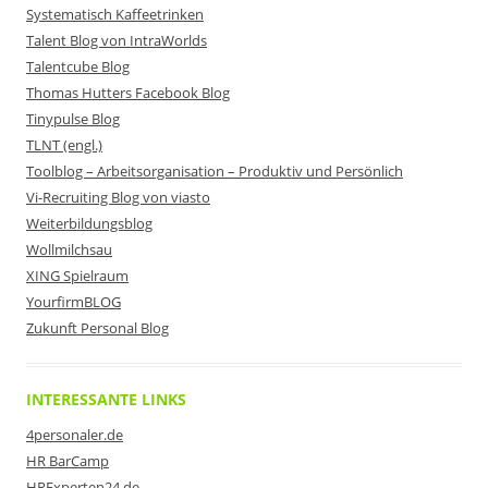
Systematisch Kaffeetrinken
Talent Blog von IntraWorlds
Talentcube Blog
Thomas Hutters Facebook Blog
Tinypulse Blog
TLNT (engl.)
Toolblog – Arbeitsorganisation – Produktiv und Persönlich
Vi-Recruiting Blog von viasto
Weiterbildungsblog
Wollmilchsau
XING Spielraum
YourfirmBLOG
Zukunft Personal Blog
INTERESSANTE LINKS
4personaler.de
HR BarCamp
HRExperten24.de