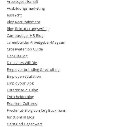
Arbeitsgesellschaft
Ausbildungsmarketing
aussYcht
Blog Recrutainment
Blog Rekrutierungserfolg
Campusjäger HR-Blog
careerbuilder Arbeitgeber-Magazin
Crosswater Job Guide
Der-HR-Blog
Dinosaurs Will Die
Employer branding & recruiting
Employerreputation
Employour Blog
Enterprise 2.0 Blog
Entscheiderblog
Excellent Cultures
Frechmut-Bloig von Jörg Buckmann
functionHR Blog
Geist und Gegenwart