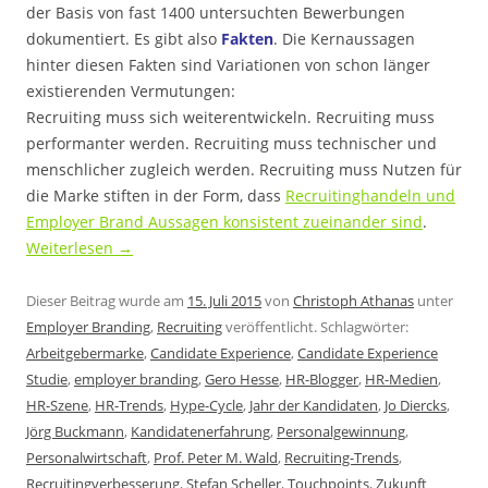
der Basis von fast 1400 untersuchten Bewerbungen
dokumentiert. Es gibt also
Fakten
. Die Kernaussagen
hinter diesen Fakten sind Variationen von schon länger
existierenden Vermutungen:
Recruiting muss sich weiterentwickeln. Recruiting muss
performanter werden. Recruiting muss technischer und
menschlicher zugleich werden. Recruiting muss Nutzen für
die Marke stiften in der Form, dass
Recruitinghandeln und
Employer Brand Aussagen konsistent zueinander sind
.
Weiterlesen
→
Dieser Beitrag wurde am
15. Juli 2015
von
Christoph Athanas
unter
Employer Branding
,
Recruiting
veröffentlicht. Schlagwörter:
Arbeitgebermarke
,
Candidate Experience
,
Candidate Experience
Studie
,
employer branding
,
Gero Hesse
,
HR-Blogger
,
HR-Medien
,
HR-Szene
,
HR-Trends
,
Hype-Cycle
,
Jahr der Kandidaten
,
Jo Diercks
,
Jörg Buckmann
,
Kandidatenerfahrung
,
Personalgewinnung
,
Personalwirtschaft
,
Prof. Peter M. Wald
,
Recruiting-Trends
,
Recruitingverbesserung
,
Stefan Scheller
,
Touchpoints
,
Zukunft