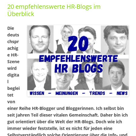
20 empfehlenswerte HR-Blogs im
Überblick
Die
deuts
chspr
achig
e HR-
Szene
wird
digita
l
beglei
tet
von
einer Reihe HR-Blogger und Bloggerinnen. Ich selbst bin
seit Jahren Teil dieser vitalen Gemeinschaft. Daher bin ich
gut orientiert über die Welt der HR-Blogs. Doch wie ich
immer wieder feststelle, ist es nicht für jeden eine
Selbstverständlich solche Orientierung über die Info- und