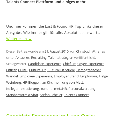
Talents Connect Plattform und einiges mehr.
Und hier kommen die Lost & Found HR-Top-Links dieser
Ausgabe. Wie immer gilt für alle: Absolut lesenswert…
Weiterlesen
→
Dieser Beitrag wurde am
21. August 2015
von
Christoph Athanas
unter
Aktuelles
,
Recruiting
,
Talentstrategien
veröffentlicht.
Schlagwörter:
Candidate Experience
,
Chief Employee Experience
Officer
,
CHRO
,
Cultural Fit
,
Cultural Fit Studie
,
Demografischer
Wandel
,
Employee Experience
,
Employer Brand
,
Employour
,
Helge
Weinberg
,
HR-Blogger
,
Jan Kirchner
,
Jung von Matt
,
Kollegenrekrutierung
,
kununu
,
metaHR
,
Personalwerbung
,
Standortattraktivität
,
Stefan Scheller
,
Talents Connect
.
Candidate Experience im Hype-Cycle: