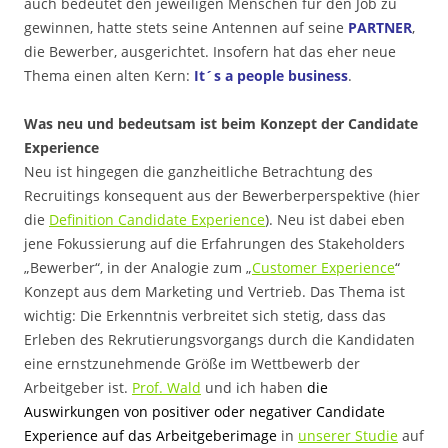
auch bedeutet den jeweiligen Menschen für den Job zu
gewinnen, hatte stets seine Antennen auf seine
PARTNER
,
die Bewerber, ausgerichtet. Insofern hat das eher neue
Thema einen alten Kern:
It´s a people business
.
Was neu und bedeutsam ist beim Konzept der Candidate
Experience
Neu ist hingegen die ganzheitliche Betrachtung des
Recruitings konsequent aus der Bewerberperspektive (hier
die
Definition Candidate Experience
). Neu ist dabei eben
jene Fokussierung auf die Erfahrungen des Stakeholders
„Bewerber“, in der Analogie zum „
Customer Experience
“
Konzept aus dem Marketing und Vertrieb. Das Thema ist
wichtig: Die Erkenntnis verbreitet sich stetig, dass das
Erleben des Rekrutierungsvorgangs durch die Kandidaten
eine ernstzunehmende Größe im Wettbewerb der
Arbeitgeber ist.
Prof. Wald
und ich haben
die
Auswirkungen von positiver oder negativer Candidate
Experience auf das Arbeitgeberimage
in
unserer Studie
auf