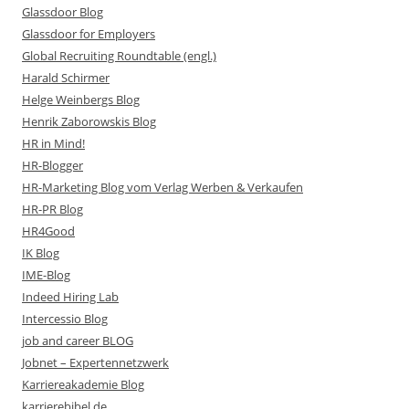
Glassdoor Blog
Glassdoor for Employers
Global Recruiting Roundtable (engl.)
Harald Schirmer
Helge Weinbergs Blog
Henrik Zaborowskis Blog
HR in Mind!
HR-Blogger
HR-Marketing Blog vom Verlag Werben & Verkaufen
HR-PR Blog
HR4Good
IK Blog
IME-Blog
Indeed Hiring Lab
Intercessio Blog
job and career BLOG
Jobnet – Expertennetzwerk
Karriereakademie Blog
karrierebibel.de