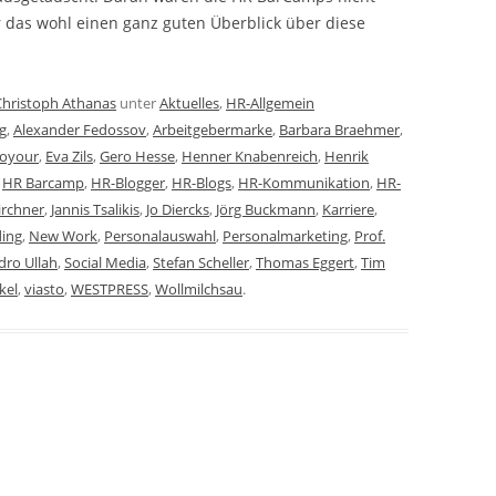
r das wohl einen ganz guten Überblick über diese
Christoph Athanas
unter
Aktuelles
,
HR-Allgemein
g
,
Alexander Fedossov
,
Arbeitgebermarke
,
Barbara Braehmer
,
oyour
,
Eva Zils
,
Gero Hesse
,
Henner Knabenreich
,
Henrik
,
HR Barcamp
,
HR-Blogger
,
HR-Blogs
,
HR-Kommunikation
,
HR-
irchner
,
Jannis Tsalikis
,
Jo Diercks
,
Jörg Buckmann
,
Karriere
,
ding
,
New Work
,
Personalauswahl
,
Personalmarketing
,
Prof.
dro Ullah
,
Social Media
,
Stefan Scheller
,
Thomas Eggert
,
Tim
kel
,
viasto
,
WESTPRESS
,
Wollmilchsau
.