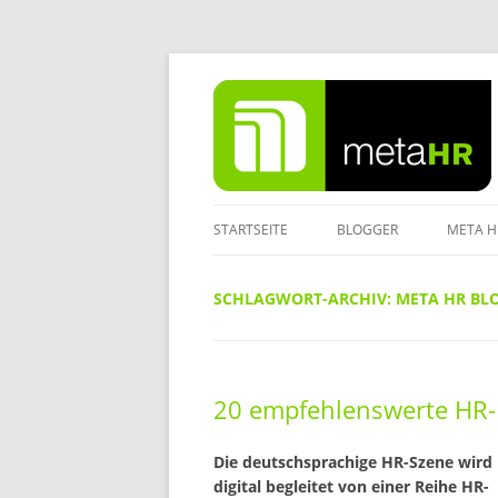
Zum
Inhalt
springen
STARTSEITE
BLOGGER
META H
IMPRE
SCHLAGWORT-ARCHIV:
META HR BL
DATEN
20 empfehlenswerte HR-B
Die deutschsprachige HR-Szene wird
digital begleitet von einer Reihe HR-