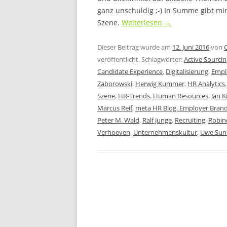
ganz unschuldig ;-) In Summe gibt mi
Szene.
Weiterlesen
→
Dieser Beitrag wurde am
12. Juni 2016
von
veröffentlicht. Schlagwörter:
Active Sourcin
Candidate Experience
,
Digitalisierung
,
Empl
Zaborowski
,
Herwig Kummer
,
HR Analytics
Szene
,
HR-Trends
,
Human Resources
,
Jan K
Marcus Reif
,
meta HR Blog. Employer Bran
Peter M. Wald
,
Ralf Junge
,
Recruiting
,
Robin
Verhoeven
,
Unternehmenskultur
,
Uwe Sun