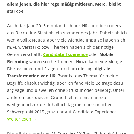
allem jenen, die hier regelmäßig mitlesen. Merci, bleibt
stark :-)
Auch das Jahr 2015 empfand ich aus HR- und besonders
aus Recruiting-Sicht als ein spannendes Jahr. Dabei sah ich
wenig völlig Neues, aber viele wichtige Impulse haben sich
m.M.n. verstärkt bzw. Themen haben sich das nötige
Gehör verschafft.
Candidate Experience
oder
Mobile
Recruiting
waren solche Themen. Hinzu kam eine Menge
Diskussionen und Fragen rund um die sog.
digitale
Transformation von HR
. Zwar ist das Thema für meine
Begriffe absolut wichtig, aber ich fand viele Beiträge dazu
arg vage und bisweilen ohne Struktur oder beliebig. Unter
anderem aus diesem Grund hielt ich mich hierzu
weitgehend zurück. Inhaltlich lag mein persönlicher
Schwerpunkt 2015 ganz klar auf Candidate Experience.
Weiterlesen
→
Dieser Beitrag wurde am
21. Dezember 2015
von
Christoph Athanas