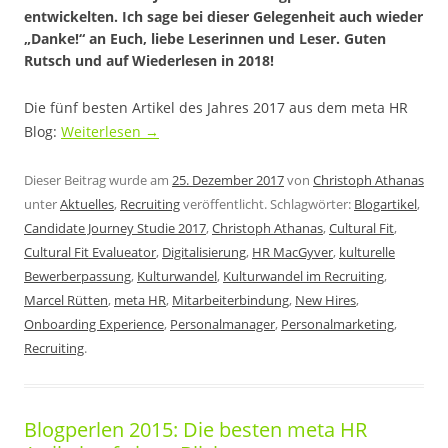
entwickelten. Ich sage bei dieser Gelegenheit auch wieder
„Danke!“ an Euch, liebe Leserinnen und Leser. Guten
Rutsch und auf Wiederlesen in 2018!
Die fünf besten Artikel des Jahres 2017 aus dem meta HR
Blog:
Weiterlesen
→
Dieser Beitrag wurde am
25. Dezember 2017
von
Christoph Athanas
unter
Aktuelles
,
Recruiting
veröffentlicht. Schlagwörter:
Blogartikel
,
Candidate Journey Studie 2017
,
Christoph Athanas
,
Cultural Fit
,
Cultural Fit Evalueator
,
Digitalisierung
,
HR MacGyver
,
kulturelle
Bewerberpassung
,
Kulturwandel
,
Kulturwandel im Recruiting
,
Marcel Rütten
,
meta HR
,
Mitarbeiterbindung
,
New Hires
,
Onboarding Experience
,
Personalmanager
,
Personalmarketing
,
Recruiting
.
Blogperlen 2015: Die besten meta HR