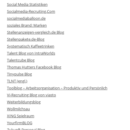
Social Media Statistiken
Socialmedia-Recruiting.Com
socialmediaballoon.de
soziales Brand: Marken
Stellenanzeigen-vergleich.de Blog
Stellenpakete.de-Blog
Systematisch Kaffeetrinken
Talent Blog von IntraWorlds
Talentcube Blog
Thomas Hutters Facebook Blog
Tinypulse Blog
TLNT (engl.)
Toolblog – Arbeitsorganisation – Produktiv und Persönlich
Vi-Recruiting Blog von viasto
Weiterbildungsblog
Wollmilchsau
XING Spielraum
YourfirmBLOG
Zukunft Personal Blog