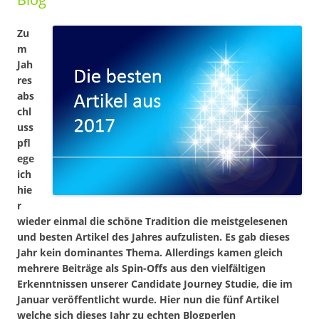
Zu
m
Jah
res
abs
chl
uss
pfl
ege
ich
hie
r
wieder einmal die schöne Tradition die meistgelesenen
und besten Artikel des Jahres aufzulisten. Es gab dieses
Jahr kein dominantes Thema. Allerdings kamen gleich
mehrere Beiträge als Spin-Offs aus den vielfältigen
Erkenntnissen unserer Candidate Journey Studie, die im
Januar veröffentlicht wurde. Hier nun die fünf Artikel
welche sich dieses Jahr zu echten Blogperlen