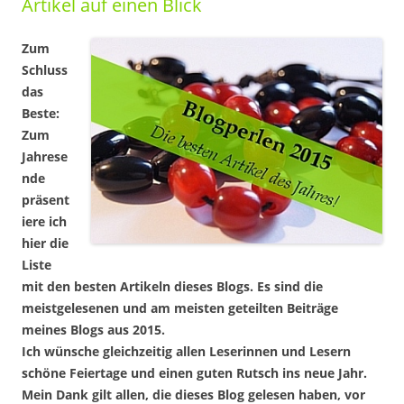
Artikel auf einen Blick
Zum
Schluss
das
Beste:
Zum
Jahrese
nde
präsent
iere ich
hier die
Liste
mit den besten Artikeln dieses Blogs. Es sind die
meistgelesenen und am meisten geteilten Beiträge
meines Blogs aus 2015.
Ich wünsche gleichzeitig allen Leserinnen und Lesern
schöne Feiertage und einen guten Rutsch ins neue Jahr.
Mein Dank gilt allen, die dieses Blog gelesen haben, vor