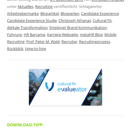
unter
Aktuelles
,
Recruiting
veröffentlicht. Schlagwörter:
Arbeitgebermarke
,
Blogartikel
,
Blogperlen
,
Candidate Experience
,
Candidate Experience Studie
,
Christoph Athanas
,
Cultural Fit
,
digitale Transformation
,
Employer Brand Kommunikation
,
Führung
,
HR Barcamp
,
Karriere-Webseite
,
metaHR Blog
,
Mobile
Recruiting
,
Prof. Peter M. Wald
,
Recruiter
,
Recruitingprozess
,
Rückblick
,
time-to-hire
.
DOWNLOAD-TIPP: