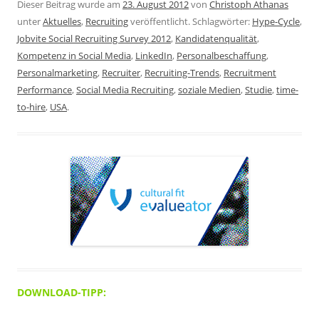
Dieser Beitrag wurde am
23. August 2012
von
Christoph Athanas
unter
Aktuelles
,
Recruiting
veröffentlicht. Schlagwörter:
Hype-Cycle
,
Jobvite Social Recruiting Survey 2012
,
Kandidatenqualität
,
Kompetenz in Social Media
,
LinkedIn
,
Personalbeschaffung
,
Personalmarketing
,
Recruiter
,
Recruiting-Trends
,
Recruitment
Performance
,
Social Media Recruiting
,
soziale Medien
,
Studie
,
time-
to-hire
,
USA
.
DOWNLOAD-TIPP: