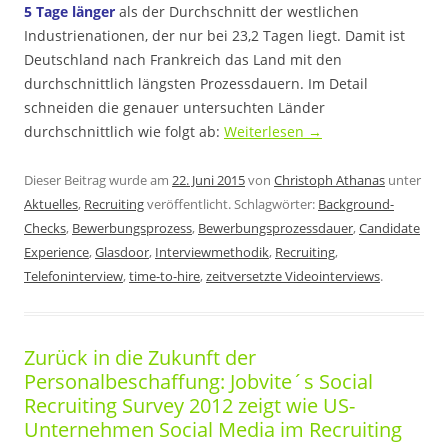
5 Tage länger
als der Durchschnitt der westlichen
Industrienationen, der nur bei 23,2 Tagen liegt. Damit ist
Deutschland nach Frankreich das Land mit den
durchschnittlich längsten Prozessdauern. Im Detail
schneiden die genauer untersuchten Länder
durchschnittlich wie folgt ab:
Weiterlesen
→
Dieser Beitrag wurde am
22. Juni 2015
von
Christoph Athanas
unter
Aktuelles
,
Recruiting
veröffentlicht. Schlagwörter:
Background-
Checks
,
Bewerbungsprozess
,
Bewerbungsprozessdauer
,
Candidate
Experience
,
Glasdoor
,
Interviewmethodik
,
Recruiting
,
Telefoninterview
,
time-to-hire
,
zeitversetzte Videointerviews
.
Zurück in die Zukunft der
Personalbeschaffung: Jobvite´s Social
Recruiting Survey 2012 zeigt wie US-
Unternehmen Social Media im Recruiting