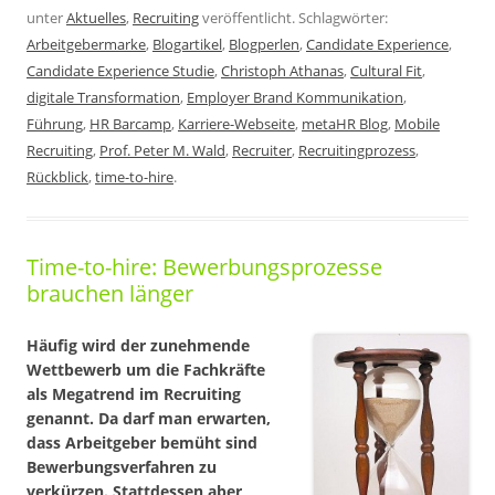
unter
Aktuelles
,
Recruiting
veröffentlicht. Schlagwörter:
Arbeitgebermarke
,
Blogartikel
,
Blogperlen
,
Candidate Experience
,
Candidate Experience Studie
,
Christoph Athanas
,
Cultural Fit
,
digitale Transformation
,
Employer Brand Kommunikation
,
Führung
,
HR Barcamp
,
Karriere-Webseite
,
metaHR Blog
,
Mobile
Recruiting
,
Prof. Peter M. Wald
,
Recruiter
,
Recruitingprozess
,
Rückblick
,
time-to-hire
.
Time-to-hire: Bewerbungsprozesse
brauchen länger
Häufig wird der zunehmende
Wettbewerb um die Fachkräfte
als Megatrend im Recruiting
genannt. Da darf man erwarten,
dass Arbeitgeber bemüht sind
Bewerbungsverfahren zu
verkürzen. Stattdessen aber