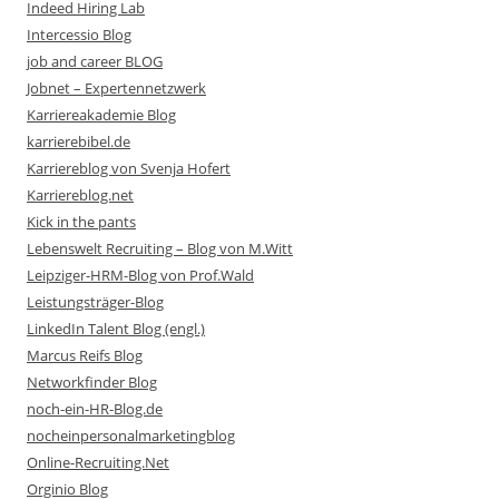
Indeed Hiring Lab
Intercessio Blog
job and career BLOG
Jobnet – Expertennetzwerk
Karriereakademie Blog
karrierebibel.de
Karriereblog von Svenja Hofert
Karriereblog.net
Kick in the pants
Lebenswelt Recruiting – Blog von M.Witt
Leipziger-HRM-Blog von Prof.Wald
Leistungsträger-Blog
LinkedIn Talent Blog (engl.)
Marcus Reifs Blog
Networkfinder Blog
noch-ein-HR-Blog.de
nocheinpersonalmarketingblog
Online-Recruiting.Net
Orginio Blog