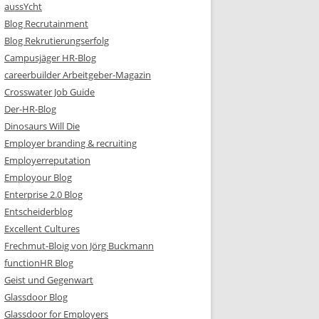
aussYcht
Blog Recrutainment
Blog Rekrutierungserfolg
Campusjäger HR-Blog
careerbuilder Arbeitgeber-Magazin
Crosswater Job Guide
Der-HR-Blog
Dinosaurs Will Die
Employer branding & recruiting
Employerreputation
Employour Blog
Enterprise 2.0 Blog
Entscheiderblog
Excellent Cultures
Frechmut-Bloig von Jörg Buckmann
functionHR Blog
Geist und Gegenwart
Glassdoor Blog
Glassdoor for Employers