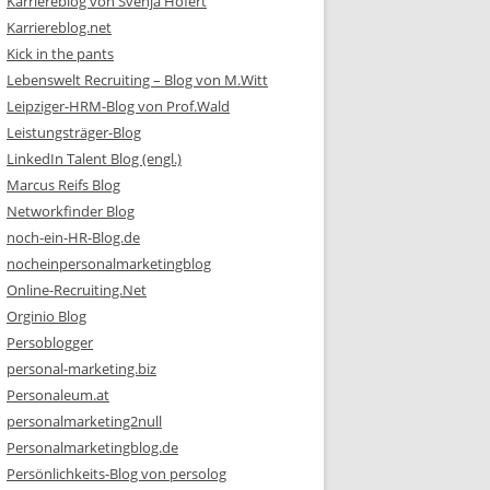
Karriereblog von Svenja Hofert
Karriereblog.net
Kick in the pants
Lebenswelt Recruiting – Blog von M.Witt
Leipziger-HRM-Blog von Prof.Wald
Leistungsträger-Blog
LinkedIn Talent Blog (engl.)
Marcus Reifs Blog
Networkfinder Blog
noch-ein-HR-Blog.de
nocheinpersonalmarketingblog
Online-Recruiting.Net
Orginio Blog
Persoblogger
personal-marketing.biz
Personaleum.at
personalmarketing2null
Personalmarketingblog.de
Persönlichkeits-Blog von persolog