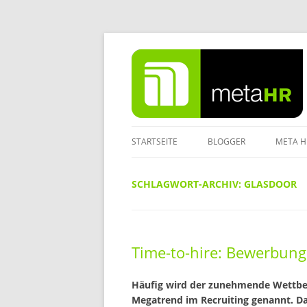
Zum
Inhalt
springen
STARTSEITE
BLOGGER
META H
IMPRE
SCHLAGWORT-ARCHIV:
GLASDOOR
DATEN
Time-to-hire: Bewerbung
Häufig wird der zunehmende Wettbe
Megatrend im Recruiting genannt. Da