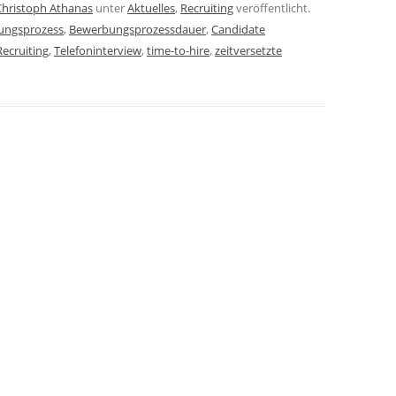
Christoph Athanas
unter
Aktuelles
,
Recruiting
veröffentlicht.
ungsprozess
,
Bewerbungsprozessdauer
,
Candidate
Recruiting
,
Telefoninterview
,
time-to-hire
,
zeitversetzte