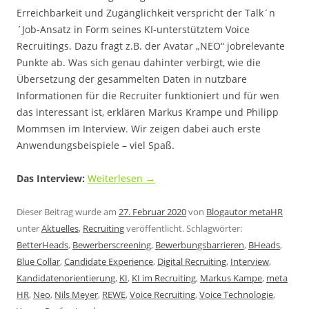
Erreichbarkeit und Zugänglichkeit verspricht der Talk´n
´Job-Ansatz in Form seines KI-unterstütztem Voice
Recruitings. Dazu fragt z.B. der Avatar „NEO“ jobrelevante
Punkte ab. Was sich genau dahinter verbirgt, wie die
Übersetzung der gesammelten Daten in nutzbare
Informationen für die Recruiter funktioniert und für wen
das interessant ist, erklären Markus Krampe und Philipp
Mommsen im Interview. Wir zeigen dabei auch erste
Anwendungsbeispiele – viel Spaß.
Das Interview:
Weiterlesen
→
Dieser Beitrag wurde am
27. Februar 2020
von
Blogautor metaHR
unter
Aktuelles
,
Recruiting
veröffentlicht. Schlagwörter:
BetterHeads
,
Bewerberscreening
,
Bewerbungsbarrieren
,
BHeads
,
Blue Collar
,
Candidate Experience
,
Digital Recruiting
,
Interview
,
Kandidatenorientierung
,
KI
,
KI im Recruiting
,
Markus Kampe
,
meta
HR
,
Neo
,
Nils Meyer
,
REWE
,
Voice Recruiting
,
Voice Technologie
,