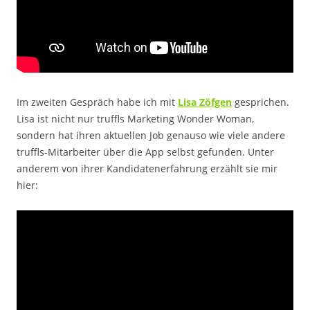
Im zweiten Gespräch habe ich mit
Lisa Zöfgen
gesprichen.
Lisa ist nicht nur truffls Marketing Wonder Woman,
sondern hat ihren aktuellen Job genauso wie viele andere
truffls-Mitarbeiter über die App selbst gefunden. Unter
anderem von ihrer Kandidatenerfahrung erzählt sie mir
hier: