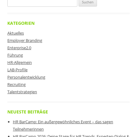
Suchen
nach:
KATEGORIEN
Aktuelles
Employer Branding
Enterprise2.0
Führung
HR-Allgemein
LAB-Profile
Personalentwicklung
Recruiting
Talentstrategien
NEUESTE BEITRÄGE
HR BarCamp: Ein außergewöhnliches Event – das sagen
Teilnehmerinnen
HR BarCamp 2026: Deine Stage für HR Trends, Experten-Dialog &