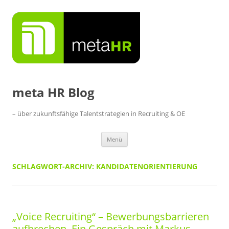
Zum
Inhalt
springen
meta HR Blog
– über zukunftsfähige Talentstrategien in Recruiting & OE
Menü
SCHLAGWORT-ARCHIV:
KANDIDATENORIENTIERUNG
„Voice Recruiting“ – Bewerbungsbarrieren
aufbrechen. Ein Gespräch mit Markus