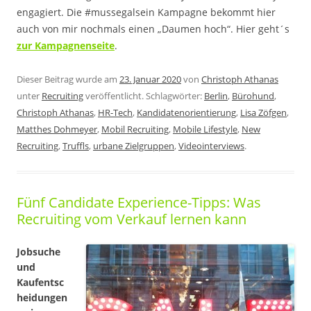
engagiert. Die #mussegalsein Kampagne bekommt hier
auch von mir nochmals einen „Daumen hoch“. Hier geht´s
zur Kampagnenseite
.
Dieser Beitrag wurde am
23. Januar 2020
von
Christoph Athanas
unter
Recruiting
veröffentlicht. Schlagwörter:
Berlin
,
Bürohund
,
Christoph Athanas
,
HR-Tech
,
Kandidatenorientierung
,
Lisa Zöfgen
,
Matthes Dohmeyer
,
Mobil Recruiting
,
Mobile Lifestyle
,
New
Recruiting
,
Truffls
,
urbane Zielgruppen
,
Videointerviews
.
Fünf Candidate Experience-Tipps: Was
Recruiting vom Verkauf lernen kann
Jobsuche
und
Kaufentsc
heidungen