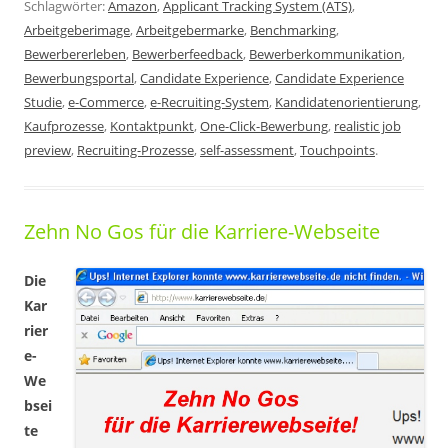
Schlagwörter:
Amazon
,
Applicant Tracking System (ATS)
,
Arbeitgeberimage
,
Arbeitgebermarke
,
Benchmarking
,
Bewerbererleben
,
Bewerberfeedback
,
Bewerberkommunikation
,
Bewerbungsportal
,
Candidate Experience
,
Candidate Experience
Studie
,
e-Commerce
,
e-Recruiting-System
,
Kandidatenorientierung
,
Kaufprozesse
,
Kontaktpunkt
,
One-Click-Bewerbung
,
realistic job
preview
,
Recruiting-Prozesse
,
self-assessment
,
Touchpoints
.
Zehn No Gos für die Karriere-Webseite
Die
Kar
rier
e-
We
bsei
te