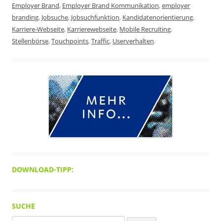
Employer Brand
,
Employer Brand Kommunikation
,
employer
branding
,
Jobsuche
,
Jobsuchfunktion
,
Kandidatenorientierung
,
Karriere-Webseite
,
Karrierewebseite
,
Mobile Recruiting
,
Stellenbörse
,
Touchpoints
,
Traffic
,
Userverhalten
.
DOWNLOAD-TIPP:
SUCHE