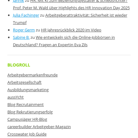
Jannik
zu
HR: Mit KI zum Beziehungsgestalter & Schiedsrichter?
Prof. Peter M. Wald über Highlights des HR Innovation Day 2025
Julia Fachinger
zu
Arbeitgeberattraktivität: Sicherheit ist wieder
Trumpf
Roger Germ
zu
HR Jahresrückblick 2020 im Video
Sabine B.
zu
Wie entwickeln sich die Online-Jobbörsen in
Deutschland? Fragen an Expertin Eva Zils
BLOGROLL
Arbeitgebermarkenfreunde
Arbeitsgesellschaft
Ausbildungsmarketing
aussYcht
Blog Recrutainment
Blog Rekrutierungserfolg
Campusjäger HR-Blog
careerbuilder Arbeitgeber-Magazin
Crosswater Job Guide