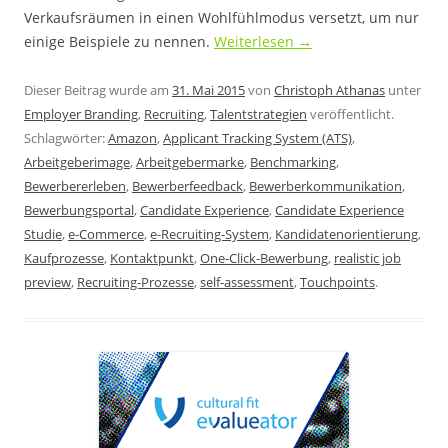
Verkaufsräumen in einen Wohlfühlmodus versetzt, um nur
einige Beispiele zu nennen.
Weiterlesen
→
Dieser Beitrag wurde am
31. Mai 2015
von
Christoph Athanas
unter
Employer Branding
,
Recruiting
,
Talentstrategien
veröffentlicht.
Schlagwörter:
Amazon
,
Applicant Tracking System (ATS)
,
Arbeitgeberimage
,
Arbeitgebermarke
,
Benchmarking
,
Bewerbererleben
,
Bewerberfeedback
,
Bewerberkommunikation
,
Bewerbungsportal
,
Candidate Experience
,
Candidate Experience
Studie
,
e-Commerce
,
e-Recruiting-System
,
Kandidatenorientierung
,
Kaufprozesse
,
Kontaktpunkt
,
One-Click-Bewerbung
,
realistic job
preview
,
Recruiting-Prozesse
,
self-assessment
,
Touchpoints
.