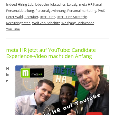
Indeed Hiring Lab
,
Jobsuche
,
Jobsucher
,
Leipzig
,
meta HR Kanal
,
Personalabteilung
,
Personalgewinnung
,
Personalmarketing
,
Prof.
Peter Wald
,
Recruiter
,
Recruiting
,
Recruiting-Strategie
,
Recruitingdaten
,
Wolf von Zobeltitz
,
Wolfgang Brickwedde
,
YouTube
.
meta HR jetzt auf YouTube: Candidate
Experience-Video macht den Anfang
H
ie
r