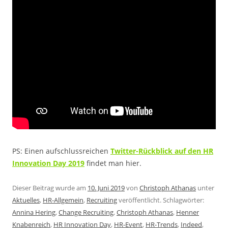
PS: Einen aufschlussreichen
Twitter-Rückblick auf den HR
Innovation Day 2019
findet man hier.
Dieser Beitrag wurde am
10. Juni 2019
von
Christoph Athanas
unter
Aktuelles
,
HR-Allgemein
,
Recruiting
veröffentlicht. Schlagwörter:
Annina Hering
,
Change Recruiting
,
Christoph Athanas
,
Henner
Knabenreich
,
HR Innovation Day
,
HR-Event
,
HR-Trends
,
Indeed
,