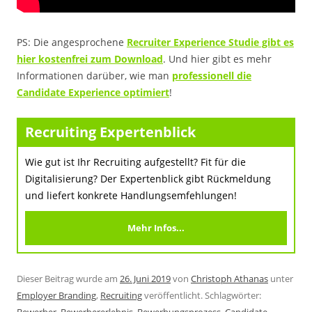
PS: Die angesprochene
Recruiter Experience Studie gibt es
hier kostenfrei zum Download
. Und hier gibt es mehr
Informationen darüber, wie man
professionell die
Candidate Experience optimiert
!
Recruiting Expertenblick
Wie gut ist Ihr Recruiting aufgestellt? Fit für die
Digitalisierung? Der Expertenblick gibt Rückmeldung
und liefert konkrete Handlungsemfehlungen!
Mehr Infos...
Dieser Beitrag wurde am
26. Juni 2019
von
Christoph Athanas
unter
Employer Branding
,
Recruiting
veröffentlicht. Schlagwörter:
Bewerber
,
Bewerbererlebnis
,
Bewerbungsprozess
,
Candidate