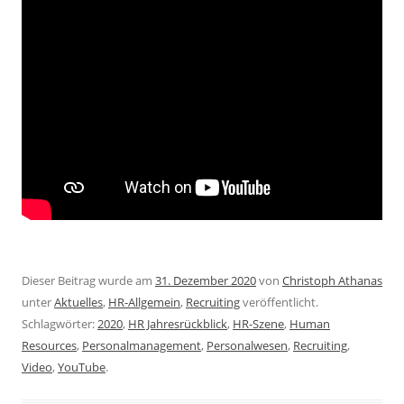
Dieser Beitrag wurde am
31. Dezember 2020
von
Christoph Athanas
unter
Aktuelles
,
HR-Allgemein
,
Recruiting
veröffentlicht.
Schlagwörter:
2020
,
HR Jahresrückblick
,
HR-Szene
,
Human
Resources
,
Personalmanagement
,
Personalwesen
,
Recruiting
,
Video
,
YouTube
.