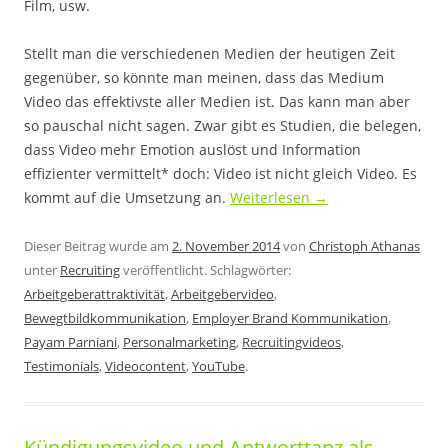
Film, usw.
Stellt man die verschiedenen Medien der heutigen Zeit
gegenüber, so könnte man meinen, dass das Medium
Video das effektivste aller Medien ist. Das kann man aber
so pauschal nicht sagen. Zwar gibt es Studien, die belegen,
dass Video mehr Emotion auslöst und Information
effizienter vermittelt* doch: Video ist nicht gleich Video. Es
kommt auf die Umsetzung an.
Weiterlesen
→
Dieser Beitrag wurde am
2. November 2014
von
Christoph Athanas
unter
Recruiting
veröffentlicht. Schlagwörter:
Arbeitgeberattraktivität
,
Arbeitgebervideo
,
Bewegtbildkommunikation
,
Employer Brand Kommunikation
,
Payam Parniani
,
Personalmarketing
,
Recruitingvideos
,
Testimonials
,
Videocontent
,
YouTube
.
Kündigungsvideo und Antworttanz als