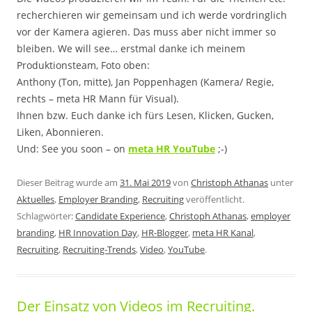
recherchieren wir gemeinsam und ich werde vordringlich
vor der Kamera agieren. Das muss aber nicht immer so
bleiben. We will see… erstmal danke ich meinem
Produktionsteam, Foto oben:
Anthony (Ton, mitte), Jan Poppenhagen (Kamera/ Regie,
rechts – meta HR Mann für Visual).
Ihnen bzw. Euch danke ich fürs Lesen, Klicken, Gucken,
Liken, Abonnieren.
Und: See you soon – on
meta HR YouTube
;-)
Dieser Beitrag wurde am
31. Mai 2019
von
Christoph Athanas
unter
Aktuelles
,
Employer Branding
,
Recruiting
veröffentlicht.
Schlagwörter:
Candidate Experience
,
Christoph Athanas
,
employer
branding
,
HR Innovation Day
,
HR-Blogger
,
meta HR Kanal
,
Recruiting
,
Recruiting-Trends
,
Video
,
YouTube
.
Der Einsatz von Videos im Recruiting.