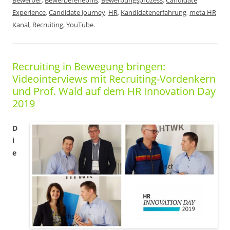
Experience
,
Candidate Journey
,
HR
,
Kandidatenerfahrung
,
meta HR
Kanal
,
Recruiting
,
YouTube
.
Recruiting in Bewegung bringen:
Videointerviews mit Recruiting-Vordenkern
und Prof. Wald auf dem HR Innovation Day
2019
D
i
e