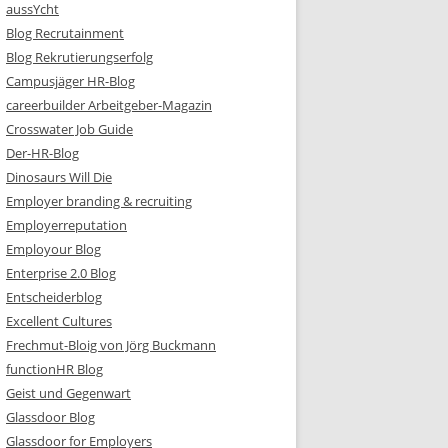
aussYcht
Blog Recrutainment
Blog Rekrutierungserfolg
Campusjäger HR-Blog
careerbuilder Arbeitgeber-Magazin
Crosswater Job Guide
Der-HR-Blog
Dinosaurs Will Die
Employer branding & recruiting
Employerreputation
Employour Blog
Enterprise 2.0 Blog
Entscheiderblog
Excellent Cultures
Frechmut-Bloig von Jörg Buckmann
functionHR Blog
Geist und Gegenwart
Glassdoor Blog
Glassdoor for Employers