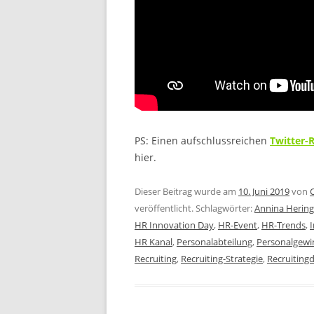
PS: Einen aufschlussreichen
Twitter-
hier.
Dieser Beitrag wurde am
10. Juni 2019
von
veröffentlicht. Schlagwörter:
Annina Hering
HR Innovation Day
,
HR-Event
,
HR-Trends
,
HR Kanal
,
Personalabteilung
,
Personalgew
Recruiting
,
Recruiting-Strategie
,
Recruiting