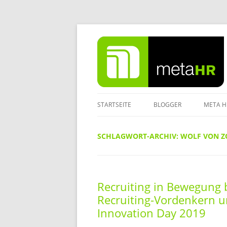
Zum
Inhalt
springen
STARTSEITE
BLOGGER
META H
IMPRE
SCHLAGWORT-ARCHIV:
WOLF VON Z
DATEN
Recruiting in Bewegung 
Recruiting-Vordenkern u
Innovation Day 2019