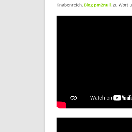
Knabenreich,
Blog pm2null
, zu Wort 