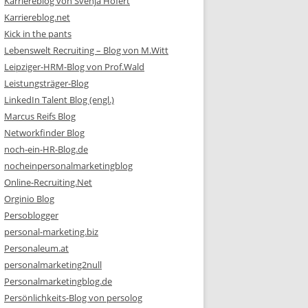
Karriereblog von Svenja Hofert
Karriereblog.net
Kick in the pants
Lebenswelt Recruiting – Blog von M.Witt
Leipziger-HRM-Blog von Prof.Wald
Leistungsträger-Blog
LinkedIn Talent Blog (engl.)
Marcus Reifs Blog
Networkfinder Blog
noch-ein-HR-Blog.de
nocheinpersonalmarketingblog
Online-Recruiting.Net
Orginio Blog
Persoblogger
personal-marketing.biz
Personaleum.at
personalmarketing2null
Personalmarketingblog.de
Persönlichkeits-Blog von persolog