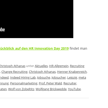
Rückblick auf den HR Innovation Day 2019
findet man
Christoph Athanas
unter
Aktuelles
,
HR-Allgemein
,
Recruiting
,
Change Recruiting
,
Christoph Athanas
,
Henner Knabenreich
,
Indeed
,
Indeed Hiring Lab
,
Jobsuche
,
Jobsucher
,
Leipzig
,
meta
innung
,
Personalmarketing
,
Prof. Peter Wald
,
Recruiter
,
daten
,
Wolf von Zobeltitz
,
Wolfgang Brickwedde
,
YouTube
.