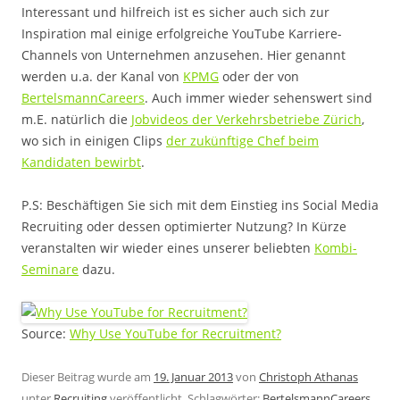
Interessant und hilfreich ist es sicher auch sich zur
Inspiration mal einige erfolgreiche YouTube Karriere-
Channels von Unternehmen anzusehen. Hier genannt
werden u.a. der Kanal von
KPMG
oder der von
BertelsmannCareers
. Auch immer wieder sehenswert sind
m.E. natürlich die
Jobvideos der Verkehrsbetriebe Zürich
,
wo sich in einigen Clips
der zukünftige Chef beim
Kandidaten bewirbt
.
P.S: Beschäftigen Sie sich mit dem Einstieg ins Social Media
Recruiting oder dessen optimierter Nutzung? In Kürze
veranstalten wir wieder eines unserer beliebten
Kombi-
Seminare
dazu.
Source:
Why Use YouTube for Recruitment?
Dieser Beitrag wurde am
19. Januar 2013
von
Christoph Athanas
unter
Recruiting
veröffentlicht. Schlagwörter:
BertelsmannCareers
,