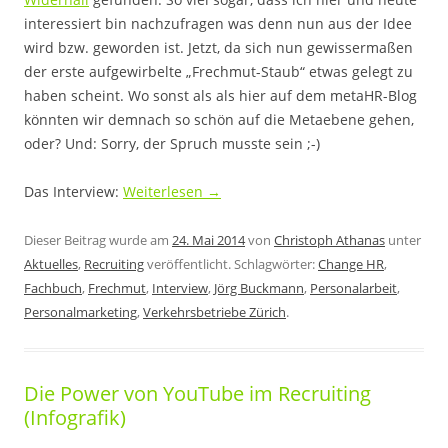
interessiert bin nachzufragen was denn nun aus der Idee
wird bzw. geworden ist. Jetzt, da sich nun gewissermaßen
der erste aufgewirbelte „Frechmut-Staub“ etwas gelegt zu
haben scheint. Wo sonst als als hier auf dem metaHR-Blog
könnten wir demnach so schön auf die Metaebene gehen,
oder? Und: Sorry, der Spruch musste sein ;-)
Das Interview:
Weiterlesen
→
Dieser Beitrag wurde am
24. Mai 2014
von
Christoph Athanas
unter
Aktuelles
,
Recruiting
veröffentlicht. Schlagwörter:
Change HR
,
Fachbuch
,
Frechmut
,
Interview
,
Jörg Buckmann
,
Personalarbeit
,
Personalmarketing
,
Verkehrsbetriebe Zürich
.
Die Power von YouTube im Recruiting
(Infografik)