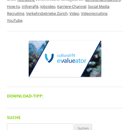
How-to
,
Infografik
,
Jobvideo
,
Karriere-Channel
,
Social Media
Recruiting
,
Verkehrsbetriebe Zürich
,
Video
,
Videorecruiting
,
YouTube
.
DOWNLOAD-TIPP:
SUCHE
Suchen