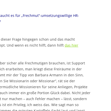
aucht es für „Frechmut“-umsetzungswillige HR-
?
 in dieser Frage hingegen schon und das macht
pt. Und wenn es nicht hilft, dann hilft
das hier
er sicher alle Frechmutigen brauchen, ist Support
h erarbeiten, man kriegt diese Freiräume in der
mmt mir der Tipp von Barbara Armann in den Sinn,
 Sie Missionarin oder Missionar“, rät sie der
rmüdliche Missionieren für seine Anliegen, Projekte
auch immer ein große Portion Glück dabei. Nicht jeder
ht nur machen – auch Fehler machen – lässt, sondern
ist ein Privileg, ich weiss das. Wie sagt man so
mer die grössten Kartoffeln (lacht laut und lang).