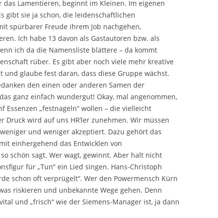
 das Lamentieren, beginnt im Kleinen. Im eigenen
 gibt sie ja schon, die leidenschaftlichen
mit spürbarer Freude ihrem Job nachgehen,
ren. Ich habe 13 davon als Gastautoren bzw. als
nn ich da die Namensliste blättere – da kommt
enschaft rüber. Es gibt aber noch viele mehr kreative
 und glaube fest daran, dass diese Gruppe wächst.
edanken den einen oder anderen Samen der
e das ganz einfach wundergut! Okay, mal angenommen,
f Essenzen „festnageln“ wollen – die vielleicht
 der Druck wird auf uns HR’ler zunehmen. Wir müssen
weniger und weniger akzeptiert. Dazu gehört das
mit einhergehend das Entwicklen von
o schön sagt. Wer wagt, gewinnt. Aber halt nicht
nsfigur für „Tun“ ein Lied singen. Hans-Christoph
urde schon oft verprügelt“. Wer den Powermensch Kürn
etwas riskieren und unbekannte Wege gehen. Denn
ital und „frisch“ wie der Siemens-Manager ist, ja dann