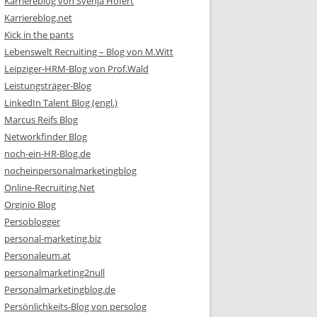
Karriereblog von Svenja Hofert
Karriereblog.net
Kick in the pants
Lebenswelt Recruiting – Blog von M.Witt
Leipziger-HRM-Blog von Prof.Wald
Leistungsträger-Blog
LinkedIn Talent Blog (engl.)
Marcus Reifs Blog
Networkfinder Blog
noch-ein-HR-Blog.de
nocheinpersonalmarketingblog
Online-Recruiting.Net
Orginio Blog
Persoblogger
personal-marketing.biz
Personaleum.at
personalmarketing2null
Personalmarketingblog.de
Persönlichkeits-Blog von persolog