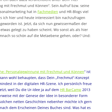
ng mit Frechmut und Können“. Sein Aufruf bzw. seine
rsonalmarketing hat in
Fachmedien
und HR-Blogs viel
s ich hier und heute interessiert bin nachzufragen
geworden ist. Jetzt, da sich nun gewissermaßen der
etwas gelegt zu haben scheint. Wo sonst als als hier
mnach so schön auf die Metaebene gehen, oder? Und:
che: Personalgewinnung mit Frechmut und Können
“ ist
kann wohl behaupten, dass Dein „Frechmut“-Konzept
mindest in der digitalen HR-Szene. Ich persönlich freue
letzt, weil Du die Ur-Idee ja auf dem
HR BarCamp
2013
herweise mit der Genese der Idee in besonderer Form
solchen netten Geschichten nebenher möchte ich gern
e nach dem Erscheinen Deines Buches sind. Was hat es