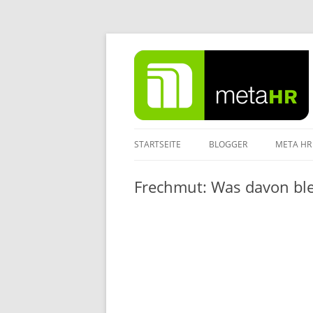
Zum
Inhalt
springen
STARTSEITE
BLOGGER
META HR
IMPRES
Frechmut: Was davon ble
DATENS