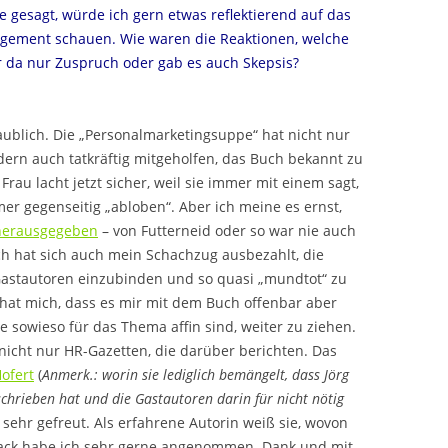
e gesagt, würde ich gern etwas reflektierend auf das
ement schauen. Wie waren die Reaktionen, welche
da nur Zuspruch oder gab es auch Skepsis?
aublich. Die „Personalmarketingsuppe“ hat nicht nur
dern auch tatkräftig mitgeholfen, das Buch bekannt zu
rau lacht jetzt sicher, weil sie immer mit einem sagt,
er gegenseitig „abloben“. Aber ich meine es ernst,
 herausgegeben
– von Futterneid oder so war nie auch
ch hat sich auch mein Schachzug ausbezahlt, die
s Gastautoren einzubinden und so quasi „mundtot“ zu
 hat mich, dass es mir mit dem Buch offenbar aber
ie sowieso für das Thema affin sind, weiter zu ziehen.
nicht nur HR-Gazetten, die darüber berichten. Das
ofert
(
Anmerk.: worin sie lediglich bemängelt, dass Jörg
chrieben hat und die Gastautoren darin für nicht nötig
 sehr gefreut. Als erfahrene Autorin weiß sie, wovon
edback habe ich sehr gerne angenommen. Dank und mit