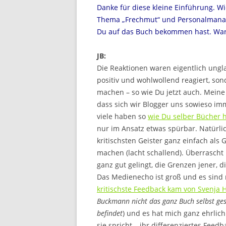
Danke für diese kleine Einführung. Wi
Thema „Frechmut“ und Personalmanag
Du auf das Buch bekommen hast. War 
JB:
Die Reaktionen waren eigentlich ungl
positiv und wohlwollend reagiert, son
machen – so wie Du jetzt auch. Meine F
dass sich wir Blogger uns sowieso imm
viele haben so
wie Du selber Bücher
nur im Ansatz etwas spürbar. Natürli
kritischsten Geister ganz einfach al
machen (lacht schallend). Überrascht
ganz gut gelingt, die Grenzen jener, d
Das Medienecho ist groß und es sind 
kritischste Feedback kam von Svenja H
Buckmann nicht das ganz Buch selbst ges
befindet
) und es hat mich ganz ehrlich
sie spricht – ihr differenziertes Fe