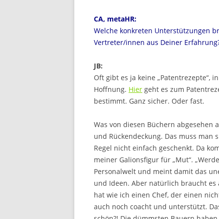
CA, metaHR:
Welche konkreten Unterstützungen br
Vertreter/innen aus Deiner Erfahrung
JB:
Oft gibt es ja keine „Patentrezepte“,
Hoffnung.
Hier
geht es zum Patentreze
bestimmt. Ganz sicher. Oder fast.
Was von diesen Büchern abgesehen ab
und Rückendeckung. Das muss man sic
Regel nicht einfach geschenkt. Da ko
meiner Galionsfigur für „Mut“. „Werden
Personalwelt und meint damit das une
und Ideen. Aber natürlich braucht es 
hat wie ich einen Chef, der einen nic
auch noch coacht und unterstützt. Das 
schön?! Die dümmsten Bauern haben im