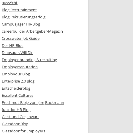
aussYcht
Blog Recrutainment
Blog Rekrutierungserfolg
Campusjäger HR-Blog
careerbuilder Arbeitgeber-Magazin
Crosswater Job Guide
Der-HR-Blog
Dinosaurs Will Die
Employer branding & recruiting
Employerreputation
Employour Blog
Enterprise 2.0 Blog
Entscheiderblog
Excellent Cultures
Frechmut-Bloig von Jörg Buckmann
functionHR Blog
Geist und Gegenwart
Glassdoor Blog
Glassdoor for Employers