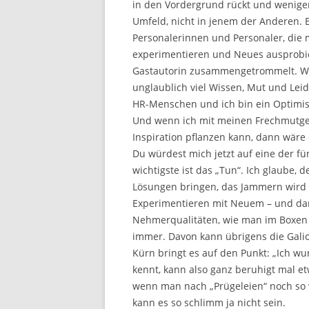
in den Vordergrund rückt und weniger
Umfeld, nicht in jenem der Anderen. Es
Personalerinnen und Personaler, die 
experimentieren und Neues ausprobie
Gastautorin zusammengetrommelt. We
unglaublich viel Wissen, Mut und Leid
HR-Menschen und ich bin ein Optimist
Und wenn ich mit meinen Frechmutg
Inspiration pflanzen kann, dann wär
Du würdest mich jetzt auf eine der fün
wichtigste ist das „Tun“. Ich glaube,
Lösungen bringen, das Jammern wird 
Experimentieren mit Neuem – und da
Nehmerqualitäten, wie man im Boxen s
immer. Davon kann übrigens die Galio
Kürn bringt es auf den Punkt: „Ich w
kennt, kann also ganz beruhigt mal 
wenn man nach „Prügeleien“ noch so v
kann es so schlimm ja nicht sein.