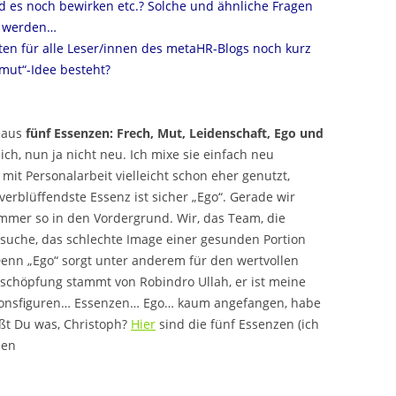
rd es noch bewirken etc.? Solche und ähnliche Fragen
u werden…
ten für alle Leser/innen des metaHR-Blogs noch kurz
mut“-Idee besteht?
 aus
fünf Essenzen: Frech, Mut, Leidenschaft, Ego und
sich, nun ja nicht neu. Ich mixe sie einfach neu
it Personalarbeit vielleicht schon eher genutzt,
 verblüffendste Essenz ist sicher „Ego“. Gerade wir
immer so in den Vordergrund. Wir, das Team, die
rsuche, das schlechte Image einer gesunden Portion
enn „Ego“ sorgt unter anderem für den wertvollen
rtschöpfung stammt von Robindro Ullah, er ist meine
Galionsfiguren… Essenzen… Ego… kaum angefangen, habe
ißt Du was, Christoph?
Hier
sind die fünf Essenzen (ich
ben