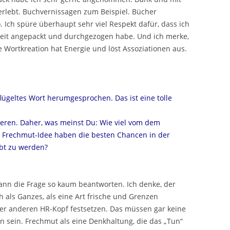
rlebt. Buchvernissagen zum Beispiel. Bücher
). Ich spüre überhaupt sehr viel Respekt dafür, dass ich
beit angepackt und durchgezogen habe. Und ich merke,
ie Wortkreation hat Energie und löst Assoziationen aus.
flügeltes Wort herumgesprochen. Das ist eine tolle
tieren. Daher, was meinst Du: Wie viel vom dem
r Frechmut-Idee haben die besten Chancen in der
ebt zu werden?
ann die Frage so kaum beantworten. Ich denke, der
 als Ganzes, als eine Art frische und Grenzen
r anderen HR-Kopf festsetzen. Das müssen gar keine
n sein. Frechmut als eine Denkhaltung, die das „Tun“