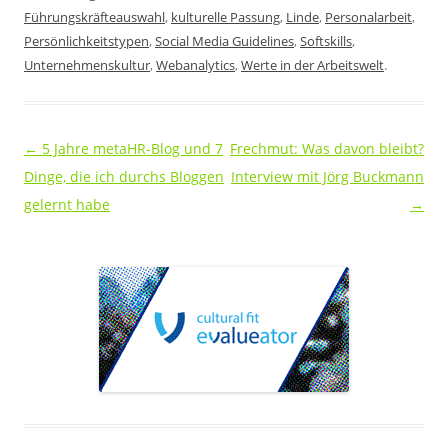
Führungskräfteauswahl
,
kulturelle Passung
,
Linde
,
Personalarbeit
,
Persönlichkeitstypen
,
Social Media Guidelines
,
Softskills
,
Unternehmenskultur
,
Webanalytics
,
Werte in der Arbeitswelt
.
Beitragsnavigation
←
5 Jahre metaHR-Blog und 7
Frechmut: Was davon bleibt?
Dinge, die ich durchs Bloggen
Interview mit Jörg Buckmann
gelernt habe
→