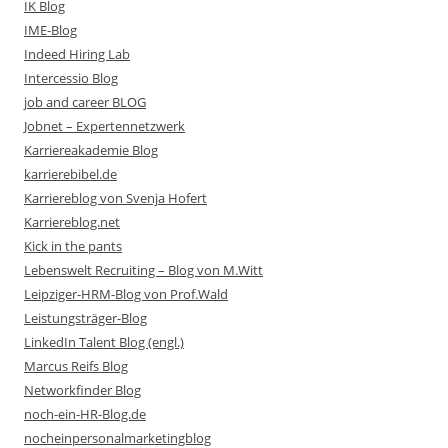
IK Blog
IME-Blog
Indeed Hiring Lab
Intercessio Blog
job and career BLOG
Jobnet – Expertennetzwerk
Karriereakademie Blog
karrierebibel.de
Karriereblog von Svenja Hofert
Karriereblog.net
Kick in the pants
Lebenswelt Recruiting – Blog von M.Witt
Leipziger-HRM-Blog von Prof.Wald
Leistungsträger-Blog
LinkedIn Talent Blog (engl.)
Marcus Reifs Blog
Networkfinder Blog
noch-ein-HR-Blog.de
nocheinpersonalmarketingblog