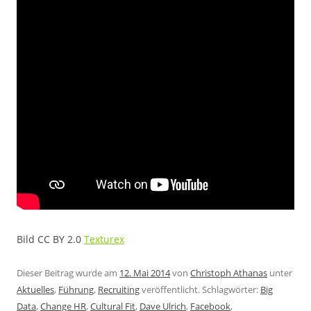
Bild CC BY 2.0
Texturex
Dieser Beitrag wurde am
12. Mai 2014
von
Christoph Athanas
unter
Aktuelles
,
Führung
,
Recruiting
veröffentlicht. Schlagwörter:
Big
Data
,
Change HR
,
Cultural Fit
,
Dave Ulrich
,
Facebook
,