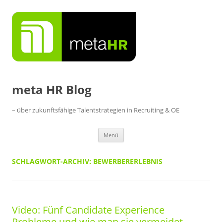
Zum
Inhalt
springen
meta HR Blog
– über zukunftsfähige Talentstrategien in Recruiting & OE
Menü
SCHLAGWORT-ARCHIV:
BEWERBERERLEBNIS
Video: Fünf Candidate Experience
Probleme und wie man sie vermeidet