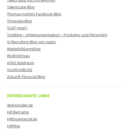
Talent Blog von IntraWorlds
Talentcube Blog
Thomas Hutters Facebook Blog
Tinypulse Blog
TLNT (engl.)
Toolblog – Arbeitsorganisation – Produktiv und Persönlich
Vi-Recruiting Blog von viasto
Weiterbildungsblog
Wollmilchsau
XING Spielraum
YourfirmBLOG
Zukunft Personal Blog
INTERESSANTE LINKS
4personaler.de
HR BarCamp
HRExperten24.de
HRfilter