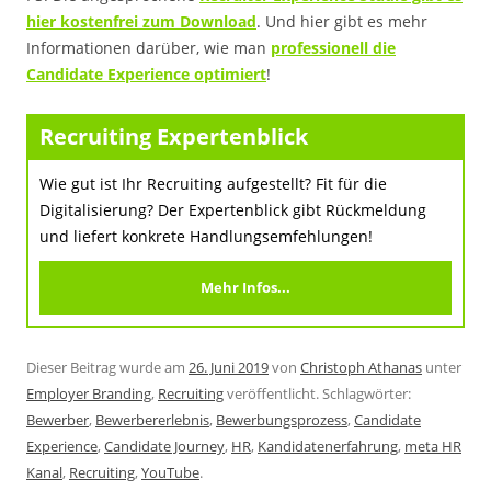
hier kostenfrei zum Download
. Und hier gibt es mehr
Informationen darüber, wie man
professionell die
Candidate Experience optimiert
!
Recruiting Expertenblick
Wie gut ist Ihr Recruiting aufgestellt? Fit für die
Digitalisierung? Der Expertenblick gibt Rückmeldung
und liefert konkrete Handlungsemfehlungen!
Mehr Infos...
Dieser Beitrag wurde am
26. Juni 2019
von
Christoph Athanas
unter
Employer Branding
,
Recruiting
veröffentlicht. Schlagwörter:
Bewerber
,
Bewerbererlebnis
,
Bewerbungsprozess
,
Candidate
Experience
,
Candidate Journey
,
HR
,
Kandidatenerfahrung
,
meta HR
Kanal
,
Recruiting
,
YouTube
.