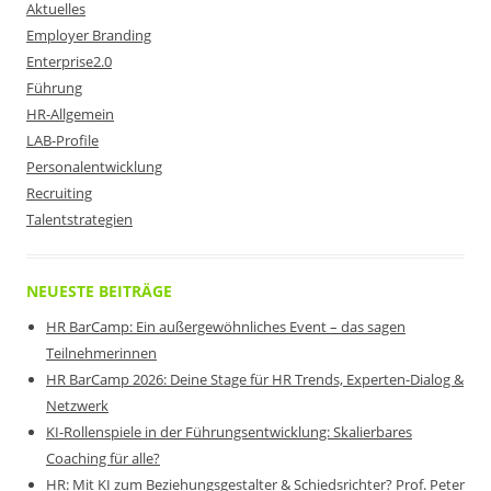
Aktuelles
Employer Branding
Enterprise2.0
Führung
HR-Allgemein
LAB-Profile
Personalentwicklung
Recruiting
Talentstrategien
NEUESTE BEITRÄGE
HR BarCamp: Ein außergewöhnliches Event – das sagen
Teilnehmerinnen
HR BarCamp 2026: Deine Stage für HR Trends, Experten-Dialog &
Netzwerk
KI-Rollenspiele in der Führungsentwicklung: Skalierbares
Coaching für alle?
HR: Mit KI zum Beziehungsgestalter & Schiedsrichter? Prof. Peter