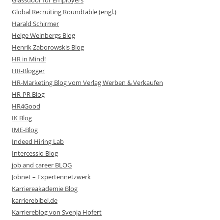
Glassdoor for Employers
Global Recruiting Roundtable (engl.)
Harald Schirmer
Helge Weinbergs Blog
Henrik Zaborowskis Blog
HR in Mind!
HR-Blogger
HR-Marketing Blog vom Verlag Werben & Verkaufen
HR-PR Blog
HR4Good
IK Blog
IME-Blog
Indeed Hiring Lab
Intercessio Blog
job and career BLOG
Jobnet – Expertennetzwerk
Karriereakademie Blog
karrierebibel.de
Karriereblog von Svenja Hofert