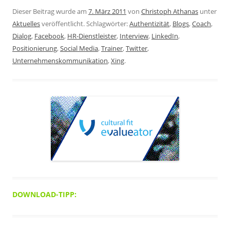
Dieser Beitrag wurde am
7. März 2011
von
Christoph Athanas
unter
Aktuelles
veröffentlicht. Schlagwörter:
Authentizität
,
Blogs
,
Coach
,
Dialog
,
Facebook
,
HR-Dienstleister
,
Interview
,
LinkedIn
,
Positionierung
,
Social Media
,
Trainer
,
Twitter
,
Unternehmenskommunikation
,
Xing
.
DOWNLOAD-TIPP: