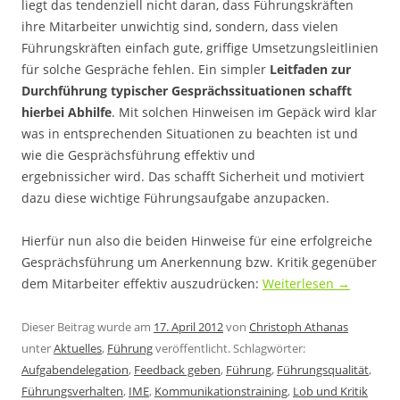
liegt das tendenziell nicht daran, dass Führungskräften
ihre Mitarbeiter unwichtig sind, sondern, dass vielen
Führungskräften einfach gute, griffige Umsetzungsleitlinien
für solche Gespräche fehlen. Ein simpler
Leitfaden zur
Durchführung typischer Gesprächssituationen schafft
hierbei Abhilfe
. Mit solchen Hinweisen im Gepäck wird klar
was in entsprechenden Situationen zu beachten ist und
wie die Gesprächsführung effektiv und
ergebnissicher wird. Das schafft Sicherheit und motiviert
dazu diese wichtige Führungsaufgabe anzupacken.
Hierfür nun also die beiden Hinweise für eine erfolgreiche
Gesprächsführung um Anerkennung bzw. Kritik gegenüber
dem Mitarbeiter effektiv auszudrücken:
Weiterlesen
→
Dieser Beitrag wurde am
17. April 2012
von
Christoph Athanas
unter
Aktuelles
,
Führung
veröffentlicht. Schlagwörter:
Aufgabendelegation
,
Feedback geben
,
Führung
,
Führungsqualität
,
Führungsverhalten
,
IME
,
Kommunikationstraining
,
Lob und Kritik