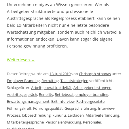
Unternehmen einiges an Wissen generieren. Wer als
Arbeitgeber strukturierte und professionelle
Austrittsgespräche als Regelprozess etabliert, kann seinen
bald Ex-Mitarbeitern nicht nur eine letzte besondere
Wertschätzung mitgeben, sondern auch reichlich wertvolle
Informationen entlocken. Davon kann sogar die eigene
Personalgewinnung profitieren.
Weiterlesen
→
Dieser Beitrag wurde am
13. Juni 2019
von
Christoph Athanas
unter
Employer Branding
,
Recruiting
,
Talentstrategien
veröffentlicht.
Schlagwörter:
Arbeitgeberattraktivität
,
Arbeitgeberleistungen
,
Austrittsgespräch
,
Benefits
,
Betriebsrat
,
employer branding
,
Erwartungsmanagement
,
Exit Interview
,
Fachvorgesetzte
,
Führungskraft
,
Führungsqualität
,
Gesprächsführung
,
Interview-
Prozess
,
Jobbeschreibung
,
kununu
,
Leitfaden
,
Mitarbeiterbindung
,
Mitarbeitergespräche
,
Personalentwicklung
,
Personaler
,