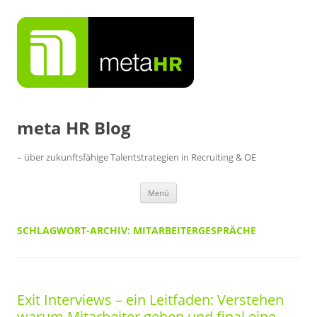
Zum
Inhalt
springen
meta HR Blog
– über zukunftsfähige Talentstrategien in Recruiting & OE
Menü
SCHLAGWORT-ARCHIV:
MITARBEITERGESPRÄCHE
Exit Interviews – ein Leitfaden: Verstehen
warum Mitarbeiter gehen und final eine