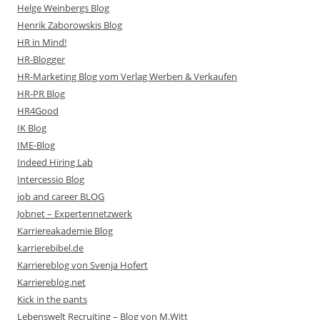
Helge Weinbergs Blog
Henrik Zaborowskis Blog
HR in Mind!
HR-Blogger
HR-Marketing Blog vom Verlag Werben & Verkaufen
HR-PR Blog
HR4Good
IK Blog
IME-Blog
Indeed Hiring Lab
Intercessio Blog
job and career BLOG
Jobnet – Expertennetzwerk
Karriereakademie Blog
karrierebibel.de
Karriereblog von Svenja Hofert
Karriereblog.net
Kick in the pants
Lebenswelt Recruiting – Blog von M.Witt