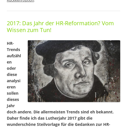
Rückkehroption
.
2017: Das Jahr der HR-Reformation? Vom
Wissen zum Tun!
HR-
Trends
aufzähl
en
oder
diese
analysi
eren
sollen
dieses
Jahr
doch andere. Die allermeisten Trends sind eh bekannt.
Daher finde ich das Lutherjahr 2017 gibt die
wunderschöne Steilvorlage für die Gedanken zur HR-