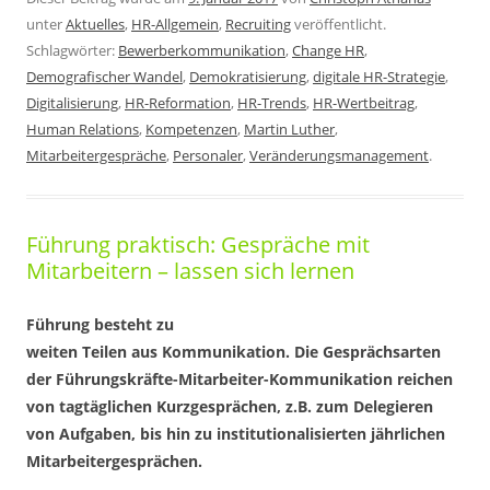
unter
Aktuelles
,
HR-Allgemein
,
Recruiting
veröffentlicht.
Schlagwörter:
Bewerberkommunikation
,
Change HR
,
Demografischer Wandel
,
Demokratisierung
,
digitale HR-Strategie
,
Digitalisierung
,
HR-Reformation
,
HR-Trends
,
HR-Wertbeitrag
,
Human Relations
,
Kompetenzen
,
Martin Luther
,
Mitarbeitergespräche
,
Personaler
,
Veränderungsmanagement
.
Führung praktisch: Gespräche mit
Mitarbeitern – lassen sich lernen
Führung besteht zu
weiten Teilen aus Kommunikation. Die Gesprächsarten
der Führungskräfte-Mitarbeiter-Kommunikation reichen
von tagtäglichen Kurzgesprächen, z.B. zum Delegieren
von Aufgaben, bis hin zu institutionalisierten jährlichen
Mitarbeitergesprächen.