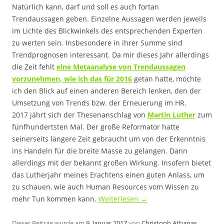
Natürlich kann, darf und soll es auch fortan
Trendaussagen geben. Einzelne Aussagen werden jeweils
im Lichte des Blickwinkels des entsprechenden Experten
zu werten sein. Insbesondere in ihrer Summe sind
Trendprognosen interessant. Da mir dieses Jahr allerdings
die Zeit fehlt
eine Metaanalyse von Trendaussagen
vorzunehmen, wie ich das für 2016
getan hatte, möchte
ich den Blick auf einen anderen Bereich lenken, den der
Umsetzung von Trends bzw. der Erneuerung im HR.
2017 jährt sich der Thesenanschlag von
Martin Luther
zum
fünfhundertsten Mal. Der große Reformator hatte
seinerseits längere Zeit gebraucht um von der Erkenntnis
ins Handeln für die breite Masse zu gelangen. Dann
allerdings mit der bekannt großen Wirkung. Insofern bietet
das Lutherjahr meines Erachtens einen guten Anlass, um
zu schauen, wie auch Human Resources vom Wissen zu
mehr Tun kommen kann.
Weiterlesen
→
Dieser Beitrag wurde am
9. Januar 2017
von
Christoph Athanas