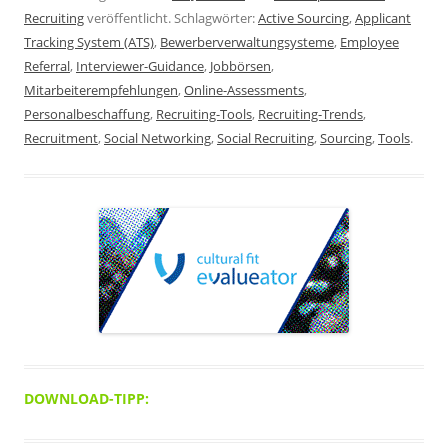
Recruiting
veröffentlicht. Schlagwörter:
Active Sourcing
,
Applicant
Tracking System (ATS)
,
Bewerberverwaltungsysteme
,
Employee
Referral
,
Interviewer-Guidance
,
Jobbörsen
,
Mitarbeiterempfehlungen
,
Online-Assessments
,
Personalbeschaffung
,
Recruiting-Tools
,
Recruiting-Trends
,
Recruitment
,
Social Networking
,
Social Recruiting
,
Sourcing
,
Tools
.
DOWNLOAD-TIPP: