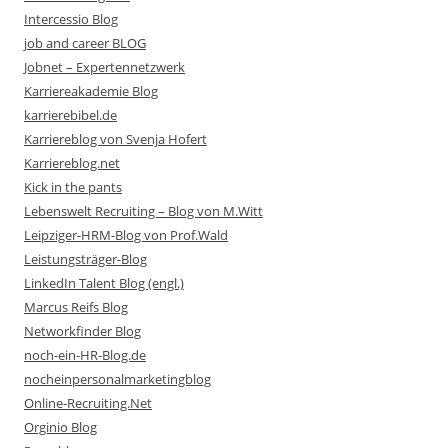
Intercessio Blog
job and career BLOG
Jobnet – Expertennetzwerk
Karriereakademie Blog
karrierebibel.de
Karriereblog von Svenja Hofert
Karriereblog.net
Kick in the pants
Lebenswelt Recruiting – Blog von M.Witt
Leipziger-HRM-Blog von Prof.Wald
Leistungsträger-Blog
LinkedIn Talent Blog (engl.)
Marcus Reifs Blog
Networkfinder Blog
noch-ein-HR-Blog.de
nocheinpersonalmarketingblog
Online-Recruiting.Net
Orginio Blog