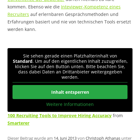
kommen. Ebenso wie die
Inteviewer-Kompetenz eines
Recruiters
auf erlernbaren Gesprächsmethoden und
Erfahrungen basiert und nie von technischen Tools ersetzt
werden kann.
.
Sie sehen gerade einen Platzhalterinhalt von
Standard
. Um auf den eigentlichen Inhalt zuzugreifen,
klicken Sie auf den Button unten. Bitte beachten Sie,
dass dabei Daten an Drittanbieter weitergegeben
werden.
Inhalt entsperren
Weitere Informationen
100 Recruiting Tools to Improve Hiring Accuracy
from
Smarterer
Dieser Beitrag wurde am
14. Juni 2013
von
Christoph Athanas
unter