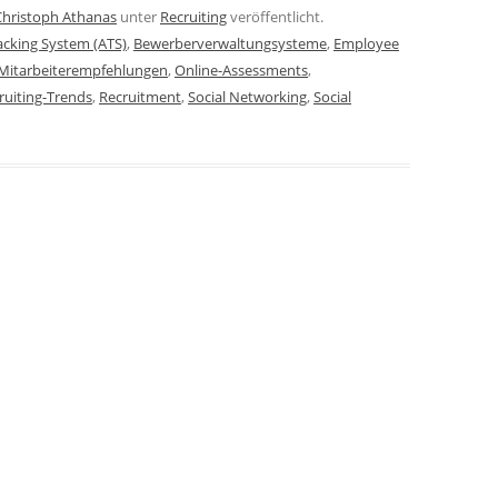
Christoph Athanas
unter
Recruiting
veröffentlicht.
acking System (ATS)
,
Bewerberverwaltungsysteme
,
Employee
Mitarbeiterempfehlungen
,
Online-Assessments
,
ruiting-Trends
,
Recruitment
,
Social Networking
,
Social