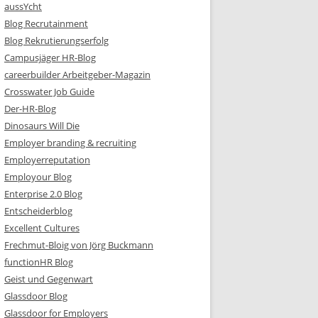
aussYcht
Blog Recrutainment
Blog Rekrutierungserfolg
Campusjäger HR-Blog
careerbuilder Arbeitgeber-Magazin
Crosswater Job Guide
Der-HR-Blog
Dinosaurs Will Die
Employer branding & recruiting
Employerreputation
Employour Blog
Enterprise 2.0 Blog
Entscheiderblog
Excellent Cultures
Frechmut-Bloig von Jörg Buckmann
functionHR Blog
Geist und Gegenwart
Glassdoor Blog
Glassdoor for Employers