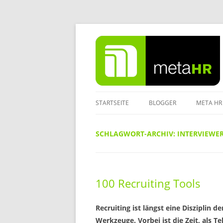
Zum
Inhalt
springen
STARTSEITE
BLOGGER
META HR
IMPRES
SCHLAGWORT-ARCHIV:
INTERVIEWE
DATENS
100 Recruiting Tools
Recruiting ist längst eine Disziplin de
Werkzeuge. Vorbei ist die Zeit, als T