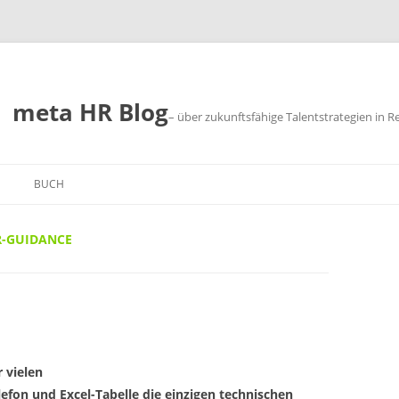
meta HR Blog
– über zukunftsfähige Talentstrategien in R
BUCH
SUM
R-GUIDANCE
CHUTZ
r vielen
elefon und Excel-Tabelle die einzigen technischen