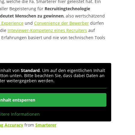
, welche die Fa. Smarterer hier geleistet hat. Ein
 aller Begeisterung für
Recruitingtechnologie
edeutet Menschen zu gewinnen
, also wertschätzend
 Experience
und
Convenience der Bewerber
dürfen
 die
Inteviewer-Kompetenz eines Recruiters
auf
rfahrungen basiert und nie von technischen Tools
inhalt von
Standard
. Um auf den eigentlichen Inhalt
utton unten. Bitte beachten Sie, dass dabei Daten an
eter weitergegeben werden.
Inhalt entsperren
itere Informationen
ng Accuracy
from
Smarterer