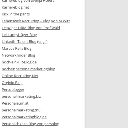
Karriereblog von Svenja Hofert
Karriereblog.net
Kick in the pants
Lebenswelt Recruiting – Blog von M.Witt
Leipziger-HRM-Blog von Prof.Wald
Leistungsträger-Blog
LinkedIn Talent Blog (engl.)
Marcus Reifs Blog
Networkfinder Blog
noch-ein-HR-Blog.de
nocheinpersonalmarketingblog
Online-Recruiting.Net
Orginio Blog
Persoblogger
personal-marketing.biz
Personaleum.at
personalmarketing2null
Personalmarketingblog.de
Persönlichkeits-Blog von persolog