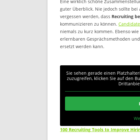
Eine wirklich schöne Zusammenstellung
guter Überblick. Nie jedoch sollte bei
vergessen werden, dass
Recruiting b
kommunizieren zu können.
Candidate
niemals zu kurz kommen. Ebenso wie
erlernbaren Gesprächsmethoden und E
ersetzt werden kann.
.
Sie sehen gerade einen Platzhalter
zuzugreifen, klicken Sie auf den B
Drittanbi
We
100 Recruiting Tools to Improve Hiri