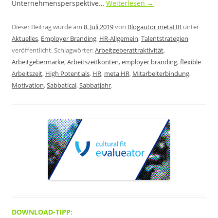
Unternehmensperspektive…
Weiterlesen
→
Dieser Beitrag wurde am
8. Juli 2019
von
Blogautor metaHR
unter
Aktuelles
,
Employer Branding
,
HR-Allgemein
,
Talentstrategien
veröffentlicht. Schlagwörter:
Arbeitgeberattraktivität
,
Arbeitgebermarke
,
Arbeitszeitkonten
,
employer branding
,
flexible
Arbeitszeit
,
High Potentials
,
HR
,
meta HR
,
Mitarbeiterbindung
,
Motivation
,
Sabbatical
,
Sabbatjahr
.
DOWNLOAD-TIPP: