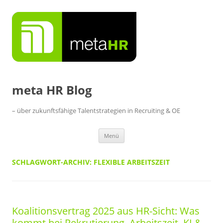
Zum
Inhalt
springen
meta HR Blog
– über zukunftsfähige Talentstrategien in Recruiting & OE
Menü
SCHLAGWORT-ARCHIV:
FLEXIBLE ARBEITSZEIT
Koalitionsvertrag 2025 aus HR-Sicht: Was
kommt bei Rekrutierung, Arbeitszeit, KI &