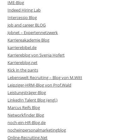
IME-Blog
Indeed Hiring Lab
Intercessio Blog
job and career BLOG
Jobnet – Expertennetzwerk
Karriereakademie Blog
karrierebibel.de
Karriereblog von Svenja Hofert
Karriereblog.net
Kick in the pants
Lebenswelt Recruiting – Blog von M.Witt
Leipziger-HRM-Blog von Prof.Wald
Leistungsträger-Blog
LinkedIn Talent Blog (engl.)
Marcus Reifs Blog
Networkfinder Blog
noch-ein-HR-Blog.de
nocheinpersonalmarketingblog
Online-Recruiting.Net